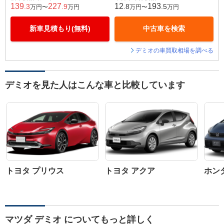
139
227
12
193
.3
.9
.8
.5
万円〜
万円
万円〜
万円
新車見積もり(無料)
中古車を検索
デミオの車買取相場を調べる
デミオを見た人はこんな車と比較しています
トヨタ プリウス
トヨタ アクア
ホン
マツダ デミオ についてもっと詳しく