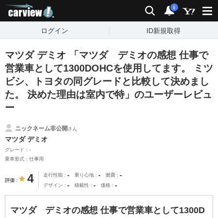
carview!
検索
通知
i
ログイン
ID新規取得
マツダ デミオ 「マツダ デミオの感想 仕事で
営業車として1300DOHCを使用してます。 ミツ
ビシ、トヨタの同グレードと比較して決めまし
た。 決めた理由は室内で特」のユーザーレビュ
ー
ニックネーム非公開
さん
マツダ デミオ
グレード：-
乗車形式：仕事用
-
-
-
4
走行性能
乗り心地
燃費
評価
-
-
-
デザイン
積載性
価格
マツダ デミオの感想 仕事で営業車として1300D