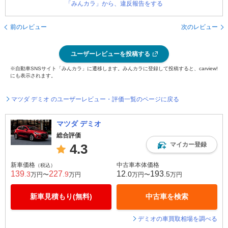
「みんカラ」から、違反報告をする
前のレビュー
次のレビュー
ユーザーレビューを投稿する
※自動車SNSサイト「みんカラ」に遷移します。みんカラに登録して投稿すると、carview!
にも表示されます。
マツダ デミオ のユーザーレビュー・評価一覧のページに戻る
マツダ デミオ
総合評価
マイカー登録
4.3
新車価格
中古車本体価格
（税込）
139
227
12
193
.3
.9
.0
.5
万円〜
万円
万円〜
万円
新車見積もり(無料)
中古車を検索
デミオの車買取相場を調べる