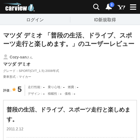
carview!
検索
通知
i
ログイン
ID新規取得
マツダ デミオ 「普段の生活、ドライブ、スポ
ーツ走行と楽しめます。」のユーザーレビュー
Cozy-san
さん
マツダ デミオ
グレード：SPORT(CVT_1.5) 2008年式
乗車形式：マイカー
-
-
-
5
走行性能
乗り心地
燃費
評価
-
-
-
デザイン
積載性
価格
普段の生活、ドライブ、スポーツ走行と楽しめま
す。
2011.2.12