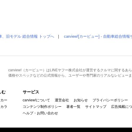
車、旧モデル 総合情報 トップへ
|
carview![カービュー] - 自動車総合
carview!（カービュー）はLINEヤフー株式会社が運営するクルマに関す
価格やスペックなどの公式情報から、ユーザーや専門家のリアルなレビューま
しむ
サービス
イカー
carview!について
運営会社
お知らせ
プライバシーポリシー
んカラ
コンテンツ制作ポリシー
著者一覧
サイトマップ
広告掲載に
ヘルプ・お問い合わせ