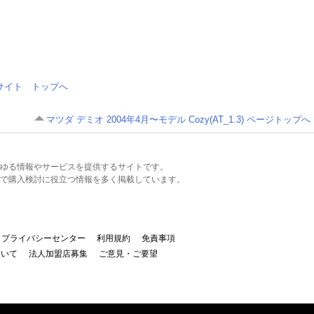
情報サイト トップへ
マツダ デミオ 2004年4月〜モデル Cozy(AT_1.3) ページトップへ
るあらゆる情報やサービスを提供するサイトです。
で購入検討に役立つ情報を多く掲載しています。
プライバシーセンター
利用規約
免責事項
ついて
法人加盟店募集
ご意見・ご要望