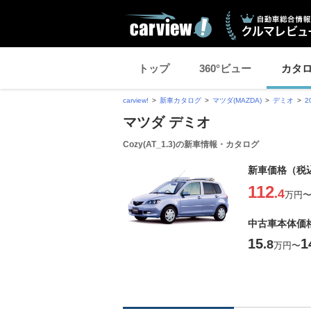
トップ
360°ビュー
カタ
carview!
新車カタログ
マツダ(MAZDA)
デミオ
2
マツダ デミオ
Cozy(AT_1.3)の新車情報・カタログ
新車価格（税
112
.4
万円
中古車本体価
15
1
.8
万円
〜