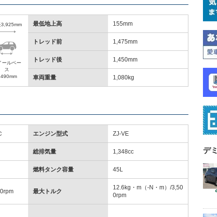
最低地上高
155mm
3,925mm
トレッド前
1,475mm
トレッド後
1,450mm
イールベー
ス
,490mm
車両重量
1,080kg
Ｃ
エンジン型式
ZJ-VE
デ
総排気量
1,348cc
燃料タンク容量
45L
12.6kg・m（-N・m）/3,50
00rpm
最大トルク
0rpm