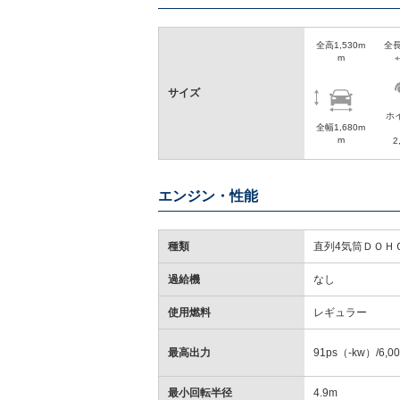
全高1,530m
全長
m
サイズ
ホ
全幅1,680m
m
2
エンジン・性能
種類
直列4気筒ＤＯＨ
過給機
なし
使用燃料
レギュラー
最高出力
91ps（-kw）/6,0
最小回転半径
4.9m