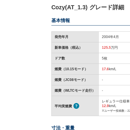
Cozy(AT_1.3) グレード詳細
基本情報
発売年月
2004年4月
新車価格（税込）
125.5
万円
ドア数
5枚
燃費（10.15モード）
17.6
km/L
燃費（JC08モード）
-
燃費（WLTCモード走行）
-
レギュラー仕様車
12.9
km/L
平均実燃費
※ユーザー投稿数：2
寸法・重量