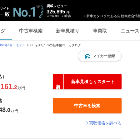
掲載レビュー
325,895
件
時点
※新車カタログのある自動車総合情報
2026.08.07
ログ
中古車検索
新車見積り
車買取
ニュース
004年4月〜モデル
Cozy(AT_1.3)の新車情報・カタログ
マイカー登録
込）
新車見積もりスタート
161
.2
〜
万円
格
中古車を検索
48
.0
万円
買取価格を調べる