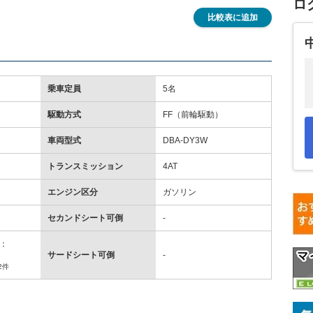
ロ
比較表に追加
乗車定員
5名
駆動方式
FF（前輪駆動）
車両型式
DBA-DY3W
トランスミッション
4AT
エンジン区分
ガソリン
セカンドシート可倒
-
：
サードシート可倒
-
2件