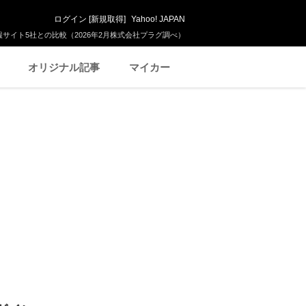
ログイン
[
新規取得
]
Yahoo! JAPAN
サイト5社との比較（2026年2月株式会社プラグ調べ）
オリジナル記事
マイカー