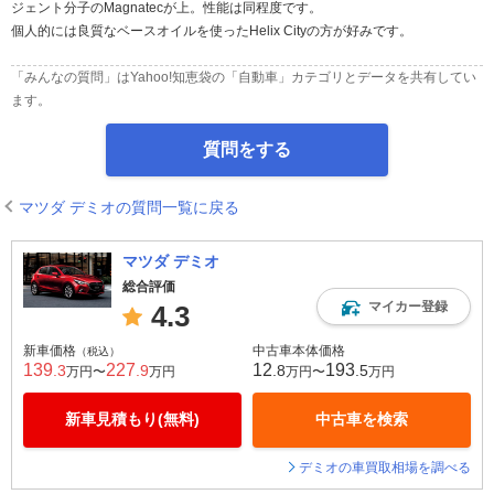
ジェント分子のMagnatecが上。性能は同程度です。
個人的には良質なベースオイルを使ったHelix Cityの方が好みです。
「みんなの質問」はYahoo!知恵袋の「自動車」カテゴリとデータを共有してい
ます。
質問をする
マツダ デミオの質問一覧に戻る
マツダ デミオ
総合評価
マイカー登録
4.3
新車価格
中古車本体価格
（税込）
139
227
12
193
.3
.9
.8
.5
万円〜
万円
万円〜
万円
新車見積もり(無料)
中古車を検索
デミオの車買取相場を調べる