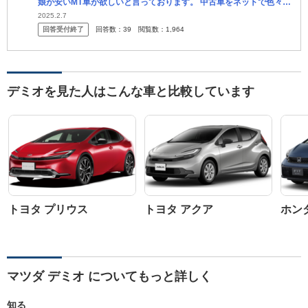
娘が安いMT車が欲しいと言っております。 中古車をネットで色々見
てるようですが、結局買わされるので、いくつか条件付けてます。
2025.2.7
回答受付終了
回答数：
39
閲覧数：
1,964
・あま...
デミオを見た人はこんな車と比較しています
トヨタ プリウス
トヨタ アクア
ホン
マツダ デミオ についてもっと詳しく
知る