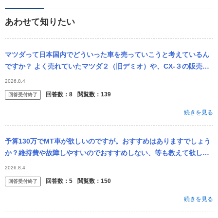
あわせて知りたい
マツダって日本国内でどういった車を売っていこうと考えているん
ですか？ よく売れていたマツダ２（旧デミオ）や、CX-３の販売を
やめてしまったわけですが、 日本でよく売れるコンパクトカーと、
2026.8.4
コンパク...
回答数：
8
閲覧数：
139
回答受付終了
続きを見る
予算130万でMT車が欲しいのですが。おすすめはありますでしょう
か？維持費や故障しやすいのでおすすめしない、等も教えて欲しい
です。 以下条件等です。 軽自動車＆外車ng 駐車場代年間6-7万程
2026.8.4
...
回答数：
5
閲覧数：
150
回答受付終了
続きを見る