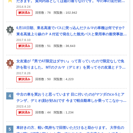
だきます。 質問内容としては題の通りなのです。 今の車の走行距離
が20万キロを超えたので車の買い替えを検討してます。私 は10万
2014.9.24
解決済み
回答数：
76
閲覧数：
102,942
キ...
6月10日朝、東名高速でバスに突っ込んだクルマの車種は何ですか?
東名高速上り線のＰＡ付近で発生した観光バスと乗用車の衝突事故。
反対車線から分離帯を飛び越えてバスの運転席上部に突っ込んだ 乗...
2017.6.10
解決済み
回答数：
51
閲覧数：
36,643
女友達が『男でAT限定はダサい』って言っていたので限定なしで免
許を取りました。 MTのクルマ（デミオ）を買ってその友達とドライ
ブに行ったんですが『今どきMT車とかダサいし、乗り心地悪い！ 』
2017.8.26
解決済み
回答数：
50
閲覧数：
4,223
と言...
中古の車を買おうと思っています 目に付いたのがマツダのcx-5とア
テンザ、デミオ(顔が好み)です 今まで軽自動車しか乗ってこなかった
のですが子供が大きくなったし安全性を重視してということで普...
2023.4.10
解決済み
回答数：
44
閲覧数：
1,234
車好きの方、軽い気持ちで回答いただけると助かります。 大学生の