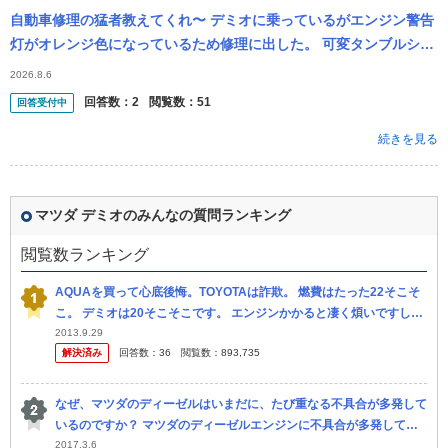
自動車修理の猛者教えてくれ〜 デミオに乗っているがエンジン警告
灯がオレンジ色になっているため修理に出した。 可変タンブルシャ
ッターバルブ取り替えで工賃込みで3万強だった。これ適正価格？
2026.8.6
シャタ...
回答数：
2
閲覧数：
51
回答受付中
続きを見る
マツダ デミオのみんなの質問ランキング
閲覧数ランキング
AQUAを買って心底後悔。TOYOTAは詐欺。 燃費はたった22そこそ
こ。 デミオは20そこそこです。 エンジンかかると凄く煩いですし振
動も酷い。 フィットの方が静かで振動もあまりしません。 狭...
2013.9.29
解決済み
回答数：
36
閲覧数：
893,735
なぜ、マツダのディーゼルはいまだに、たび重なる不具合が多発して
いるのですか？ マツダのディーゼルエンジンに不具合が多発してい
るようです。 ネット上で見る限り、多いのはデミオやCX-3に搭載さ
2017.3.6