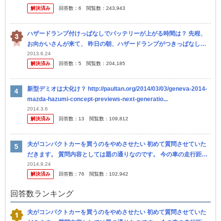
解決済み
回答数：
6
閲覧数：
243,943
れ...
ハザードランプ付けっぱなしでバッテリーが上がる時間は？ 先程、
お向かいさんが来て、 昨日の朝、ハザードランプがつきっぱなしだ
ったから （さらにドアロックも掛かってなかったので） 消しとい
2013.6.24
解決済み
回答数：
5
閲覧数：
204,185
た。 バ...
新型デミオは大化け？ http://paultan.org/2014/03/03/geneva-2014-
mazda-hazumi-concept-previews-next-generatio...
2014.3.6
解決済み
回答数：
13
閲覧数：
109,812
夫がコンパクトカーを買うのをやめさせたい 初めて質問させていた
だきます。 質問内容としては題の通りなのです。 今の車の走行距離
が20万キロを超えたので車の買い替えを検討してます。私 は10万
2014.9.24
解決済み
回答数：
76
閲覧数：
102,942
キ...
回答数ランキング
夫がコンパクトカーを買うのをやめさせたい 初めて質問させていた