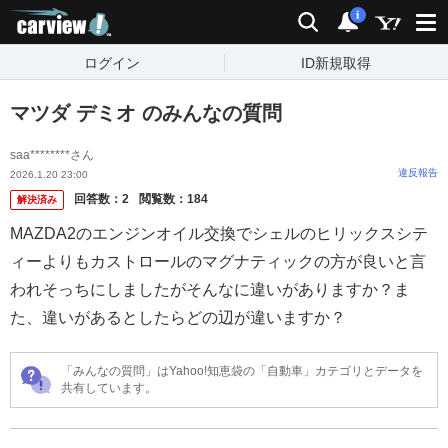
carview!
検索
通知
i
ログイン
ID新規取得
マツダ デミオ のみんなの質問
saa********さん
違反報告
2026.1.20 23:00
回答数：
2
閲覧数：
184
解決済み
MAZDA2のエンジンオイル交換でシェルのヒリックスシテ
ィーよりもカストロールのマグナティックの方が良いと言
われそっちにしましたがそんなに違いがありますか？ま
た、違いがあるとしたらどの辺が違いますか？
「みんなの質問」はYahoo!知恵袋の「自動車」カテゴリとデータを
共有しています。