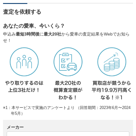
査定を依頼する
あなたの愛車、今いくら？
申込み
最短3時間後
に
最大20社
から愛車の査定結果をWebでお知ら
せ！
※1：本サービスで実施のアンケートより （回答期間：2023年6月〜2024
年5月）
メーカー