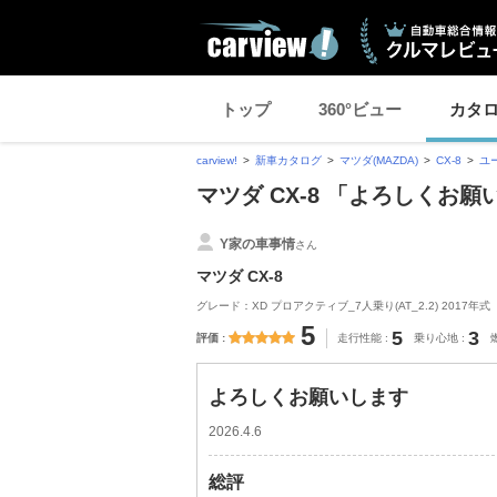
トップ
360°ビュー
カタ
carview!
新車カタログ
マツダ(MAZDA)
CX-8
ユ
マツダ CX-8 「よろしくお
Y家の車事情
さん
マツダ CX-8
グレード：XD プロアクティブ_7人乗り(AT_2.2) 2017年式
5
5
3
評価
走行性能
乗り心地
よろしくお願いします
2026.4.6
総評