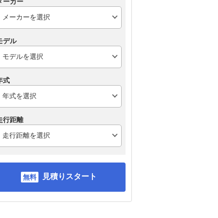
メーカー
モデル
年式
走行距離
見積りスタート