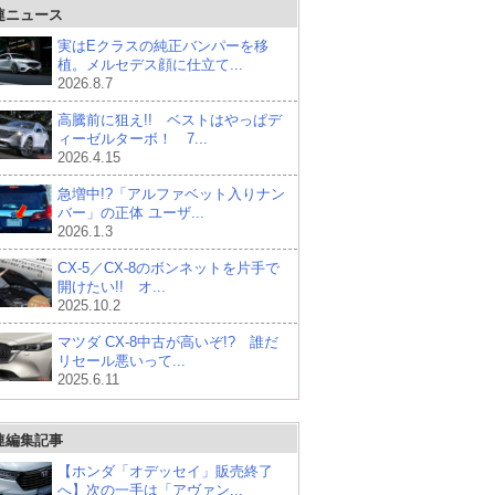
連ニュース
実はEクラスの純正バンパーを移
植。メルセデス顔に仕立て...
2026.8.7
高騰前に狙え!! ベストはやっぱデ
ィーゼルターボ！ 7...
2026.4.15
急増中!?「アルファベット入りナン
バー」の正体 ユーザ...
2026.1.3
CX-5／CX-8のボンネットを片手で
開けたい!! オ...
2025.10.2
マツダ CX-8中古が高いぞ!? 誰だ
リセール悪いって...
2025.6.11
連編集記事
【ホンダ「オデッセイ」販売終了
へ】次の一手は「アヴァン...