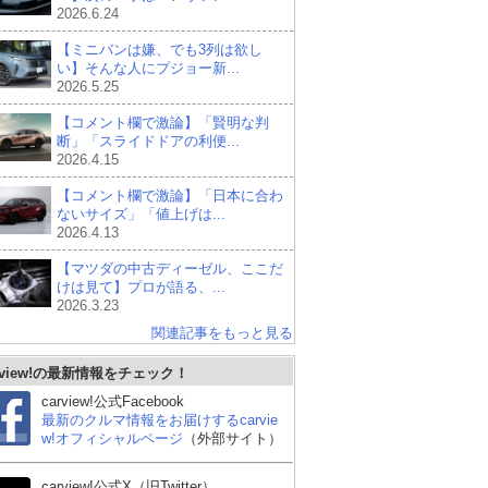
2026.6.24
【ミニバンは嫌、でも3列は欲し
い】そんな人にプジョー新...
2026.5.25
【コメント欄で激論】「賢明な判
断」「スライドドアの利便...
2026.4.15
【コメント欄で激論】「日本に合わ
ないサイズ」「値上げは...
2026.4.13
【マツダの中古ディーゼル、ここだ
けは見て】プロが語る、...
2026.3.23
関連記事をもっと見る
rview!の最新情報をチェック！
carview!公式Facebook
最新のクルマ情報をお届けするcarvie
w!オフィシャルページ
（外部サイト）
carview!公式X（旧Twitter）