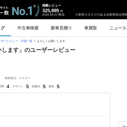
掲載レビュー
325,895
件
時点
※新車カタログのある自動車総合情報
2026.08.07
ログ
中古車検索
新車見積り
車買取
ニュース
ーザーレビュー・評価一覧
よろしくお願いします
願いします」のユーザーレビュー
乗車形式：マイカー
4
5
5
5
燃費
デザイン
積載性
価格