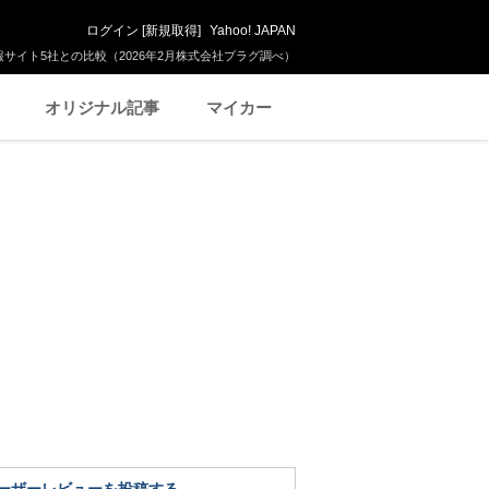
ログイン
[
新規取得
]
Yahoo! JAPAN
サイト5社との比較（2026年2月株式会社プラグ調べ）
オリジナル記事
マイカー