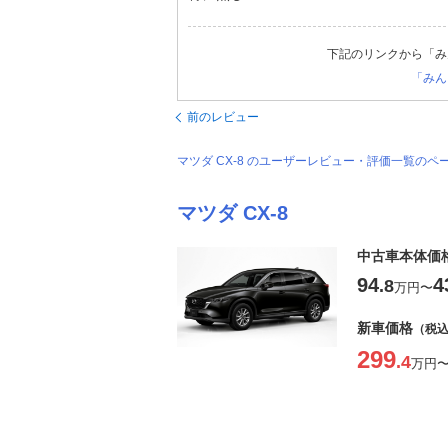
下記のリンクから「み
「みん
前のレビュー
マツダ CX-8 のユーザーレビュー・評価一覧のペ
マツダ CX-8
中古車本体価
94
4
.8
万円
〜
新車価格
（税
299
.4
万円