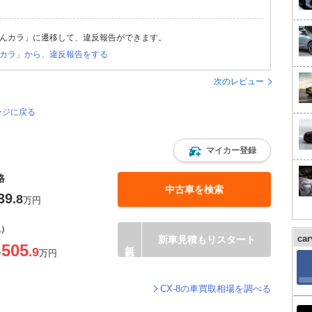
んカラ」に遷移して、違反報告ができます。
カラ」から、違反報告をする
次のレビュー
ージに戻る
マイカー登録
格
中古車を検索
39
.8
万円
込）
ca
新車見積もりスタート
505
.9
〜
万円
CX-8の車買取相場を調べる