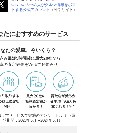
carview!の中の人がクルマ情報をポス
トする公式アカウント
（外部サイト）
なたにおすすめのサービス
あなたの愛車、今いくら？
込み
最短3時間後
に
最大20社
から
スバル フォレスター
トヨタ ハリアーハイブ
ト
車の査定結果をWebでお知らせ！
リッド
ー3
1：本サービスで実施のアンケートより （回
答期間：2023年6月〜2024年5月）