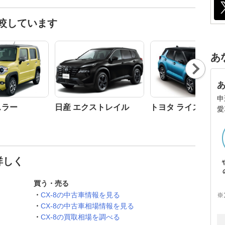
比較しています
あ
Nex
t
申
スラー
日産 エクストレイル
トヨタ ライズ
愛
詳しく
買う・売る
CX-8の中古車情報を見る
※
CX-8の中古車相場情報を見る
CX-8の買取相場を調べる