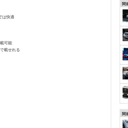
関
では快適
積載可能
まで載せれる
関