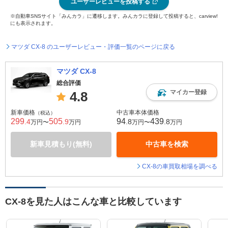
ユーザーレビューを投稿する
※自動車SNSサイト「みんカラ」に遷移します。みんカラに登録して投稿すると、carview!
にも表示されます。
マツダ CX-8 のユーザーレビュー・評価一覧のページに戻る
マツダ CX-8
総合評価
マイカー登録
4.8
新車価格
中古車本体価格
（税込）
299
505
94
439
.4
.9
.8
.8
万円〜
万円
万円〜
万円
新車見積もり(無料)
中古車を検索
CX-8の車買取相場を調べる
CX-8を見た人はこんな車と比較しています