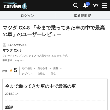
carview!
検索
通知
i
ログイン
ID新規取得
マツダ CX-8 「今まで乗ってきた車の中で最高
の車」のユーザーレビュー
EYAZAWA
さん
マツダ CX-8
グレード：XD プロアクティブ_6人乗り(AT_2.2) 2017年式
乗車形式：マイカー
-
-
-
5
走行性能
乗り心地
燃費
評価
-
-
-
デザイン
積載性
価格
今まで乗ってきた車の中で最高の車
2018.2.14
総評