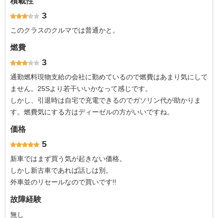
積載性
3
このクラスのクルマでは普通かと。
燃費
3
通勤燃料現物支給の会社に勤めているので燃費はあまり気にして
ません。25Sより若干いいかなって感じです。
しかし、引退時は自宅で充電できるのでガソリン代が助かりま
す。燃費気にする方はディーゼルの方がいいですね。
価格
5
新車ではまず買う気が起きない価格。
しかし新古車であれば話しは別。
外車並のリセールなので買いです!!
故障経験
無し