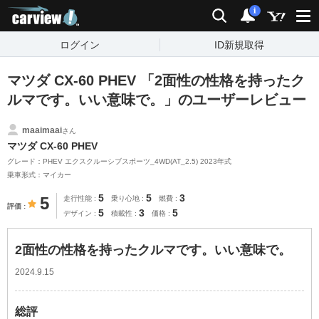
carview!
検索
通知
i
ログイン
ID新規取得
マツダ CX-60 PHEV 「2面性の性格を持ったク
ルマです。いい意味で。」のユーザーレビュー
maaimaai
さん
マツダ CX-60 PHEV
グレード：PHEV エクスクルーシブスポーツ_4WD(AT_2.5) 2023年式
乗車形式：マイカー
5
5
3
5
走行性能
乗り心地
燃費
評価
5
3
5
デザイン
積載性
価格
2面性の性格を持ったクルマです。いい意味で。
2024.9.15
総評