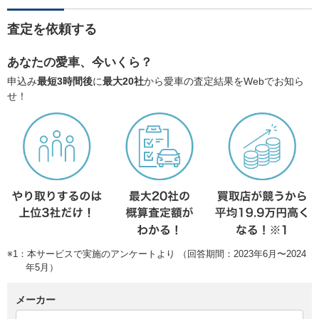
査定を依頼する
あなたの愛車、今いくら？
申込み
最短3時間後
に
最大20社
から愛車の査定結果をWebでお知ら
せ！
※1：本サービスで実施のアンケートより （回答期間：2023年6月〜2024
年5月）
メーカー