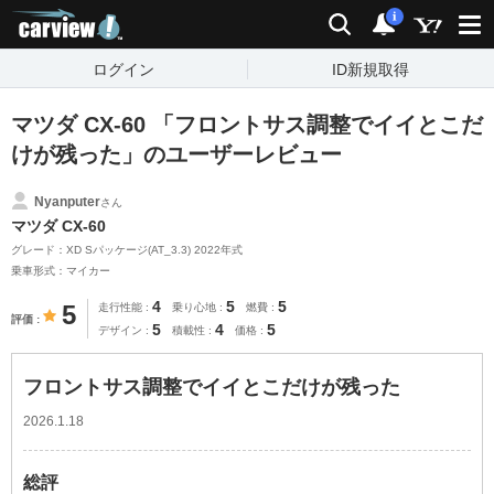
carview!
検索
通知
i
ログイン
ID新規取得
マツダ CX-60 「フロントサス調整でイイとこだ
けが残った」のユーザーレビュー
Nyanputer
さん
マツダ CX-60
グレード：XD Sパッケージ(AT_3.3) 2022年式
乗車形式：マイカー
4
5
5
5
走行性能
乗り心地
燃費
評価
5
4
5
デザイン
積載性
価格
フロントサス調整でイイとこだけが残った
2026.1.18
総評