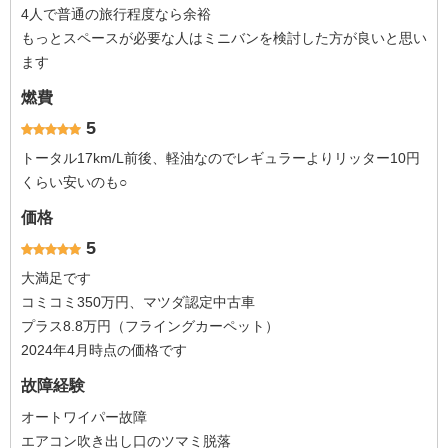
4人で普通の旅行程度なら余裕
もっとスペースが必要な人はミニバンを検討した方が良いと思い
ます
燃費
5
トータル17km/L前後、軽油なのでレギュラーよりリッター10円
くらい安いのも○
価格
5
大満足です
コミコミ350万円、マツダ認定中古車
プラス8.8万円（フライングカーペット）
2024年4月時点の価格です
故障経験
オートワイパー故障
エアコン吹き出し口のツマミ脱落