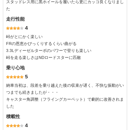
スタッドレス用に黒ホイールを履いたら更にカッコ良くなりまし
た
走行性能
4
峠がとにかく楽しい
FRの恩恵かびっくりするくらい曲がる
3.3Lディーゼルターボのパワーで登りも楽しい
峠を走る楽しさはNDロードスターに匹敵
乗り心地
5
納車当初は、段差を乗り越えた後の収束が遅く、不快な振動がい
つまでも続きましたが・・・
キャスター角調整（フライングカーペット）で劇的に改善されま
した
積載性
4