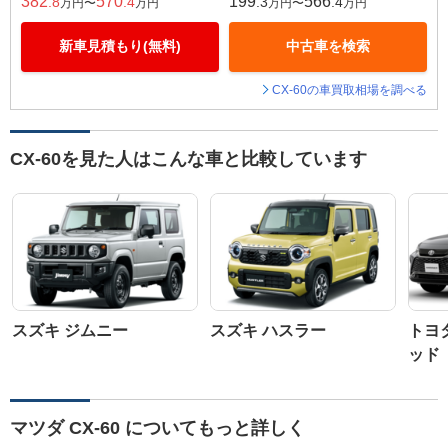
382
570
199
566
.8
.4
.3
.4
万円〜
万円
万円〜
万円
新車見積もり(無料)
中古車を検索
CX-60の車買取相場を調べる
CX-60を見た人はこんな車と比較しています
スズキ ジムニー
スズキ ハスラー
トヨ
ッド
マツダ CX-60 についてもっと詳しく