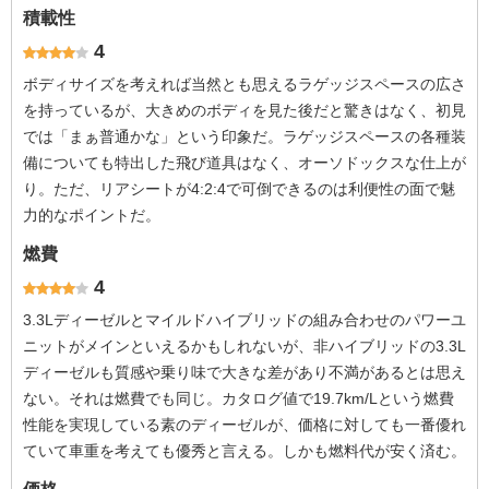
積載性
4
ボディサイズを考えれば当然とも思えるラゲッジスペースの広さ
を持っているが、大きめのボディを見た後だと驚きはなく、初見
では「まぁ普通かな」という印象だ。ラゲッジスペースの各種装
備についても特出した飛び道具はなく、オーソドックスな仕上が
り。ただ、リアシートが4:2:4で可倒できるのは利便性の面で魅
力的なポイントだ。
燃費
4
3.3Lディーゼルとマイルドハイブリッドの組み合わせのパワーユ
ニットがメインといえるかもしれないが、非ハイブリッドの3.3L
ディーゼルも質感や乗り味で大きな差があり不満があるとは思え
ない。それは燃費でも同じ。カタログ値で19.7km/Lという燃費
性能を実現している素のディーゼルが、価格に対しても一番優れ
ていて車重を考えても優秀と言える。しかも燃料代が安く済む。