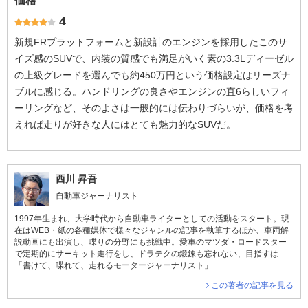
価格
4
新規FRプラットフォームと新設計のエンジンを採用したこのサ
イズ感のSUVで、内装の質感でも満足がいく素の3.3Lディーゼル
の上級グレードを選んでも約450万円という価格設定はリーズナ
ブルに感じる。ハンドリングの良さやエンジンの直6らしいフィ
ーリングなど、そのよさは一般的には伝わりづらいが、価格を考
えれば走りが好きな人にはとても魅力的なSUVだ。
西川 昇吾
自動車ジャーナリスト
1997年生まれ、大学時代から自動車ライターとしての活動をスタート。現
在はWEB・紙の各種媒体で様々なジャンルの記事を執筆するほか、車両解
説動画にも出演し、喋りの分野にも挑戦中。愛車のマツダ・ロードスター
で定期的にサーキット走行をし、ドラテクの鍛錬も忘れない、目指すは
「書けて、喋れて、走れるモータージャーナリスト」
この著者の記事を見る