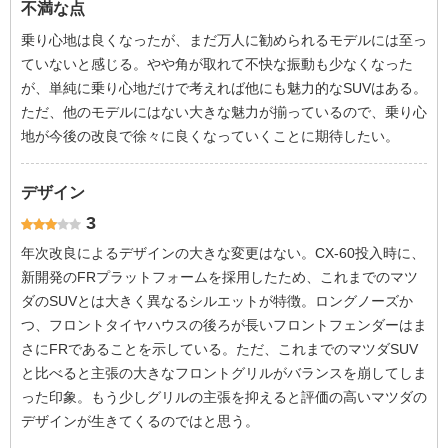
不満な点
乗り心地は良くなったが、まだ万人に勧められるモデルには至っ
ていないと感じる。やや角が取れて不快な振動も少なくなった
が、単純に乗り心地だけで考えれば他にも魅力的なSUVはある。
ただ、他のモデルにはない大きな魅力が揃っているので、乗り心
地が今後の改良で徐々に良くなっていくことに期待したい。
デザイン
3
年次改良によるデザインの大きな変更はない。CX-60投入時に、
新開発のFRプラットフォームを採用したため、これまでのマツ
ダのSUVとは大きく異なるシルエットが特徴。ロングノーズか
つ、フロントタイヤハウスの後ろが長いフロントフェンダーはま
さにFRであることを示している。ただ、これまでのマツダSUV
と比べると主張の大きなフロントグリルがバランスを崩してしま
った印象。もう少しグリルの主張を抑えると評価の高いマツダの
デザインが生きてくるのではと思う。