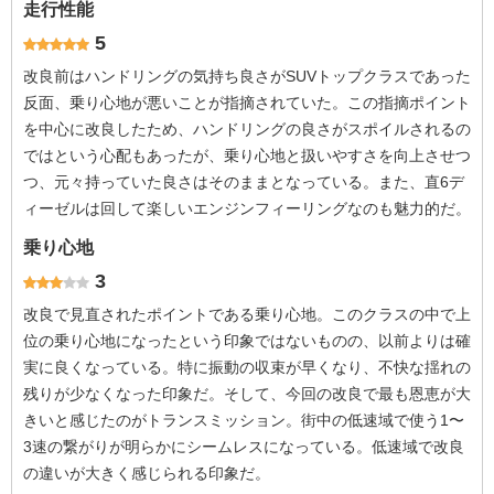
走行性能
5
改良前はハンドリングの気持ち良さがSUVトップクラスであった
反面、乗り心地が悪いことが指摘されていた。この指摘ポイント
を中心に改良したため、ハンドリングの良さがスポイルされるの
ではという心配もあったが、乗り心地と扱いやすさを向上させつ
つ、元々持っていた良さはそのままとなっている。また、直6デ
ィーゼルは回して楽しいエンジンフィーリングなのも魅力的だ。
乗り心地
3
改良で見直されたポイントである乗り心地。このクラスの中で上
位の乗り心地になったという印象ではないものの、以前よりは確
実に良くなっている。特に振動の収束が早くなり、不快な揺れの
残りが少なくなった印象だ。そして、今回の改良で最も恩恵が大
きいと感じたのがトランスミッション。街中の低速域で使う1〜
3速の繋がりが明らかにシームレスになっている。低速域で改良
の違いが大きく感じられる印象だ。