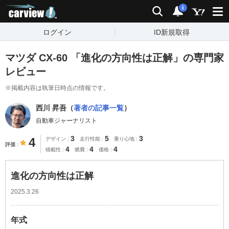
carview!
検索
通知
i
ログイン
ID新規取得
マツダ CX-60 「進化の方向性は正解」の専門家
レビュー
※掲載内容は執筆日時点の情報です。
西川 昇吾（
著者の記事一覧
）
自動車ジャーナリスト
3
5
3
4
デザイン
走行性能
乗り心地
評価
4
4
4
積載性
燃費
価格
進化の方向性は正解
2025.3.26
年式