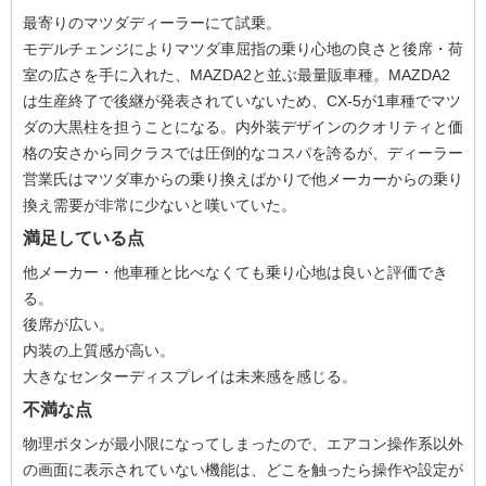
最寄りのマツダディーラーにて試乗。
モデルチェンジによりマツダ車屈指の乗り心地の良さと後席・荷
室の広さを手に入れた、MAZDA2と並ぶ最量販車種。MAZDA2
は生産終了で後継が発表されていないため、CX-5が1車種でマツ
ダの大黒柱を担うことになる。内外装デザインのクオリティと価
格の安さから同クラスでは圧倒的なコスパを誇るが、ディーラー
営業氏はマツダ車からの乗り換えばかりで他メーカーからの乗り
換え需要が非常に少ないと嘆いていた。
満足している点
他メーカー・他車種と比べなくても乗り心地は良いと評価でき
る。
後席が広い。
内装の上質感が高い。
大きなセンターディスプレイは未来感を感じる。
不満な点
物理ボタンが最小限になってしまったので、エアコン操作系以外
の画面に表示されていない機能は、どこを触ったら操作や設定が