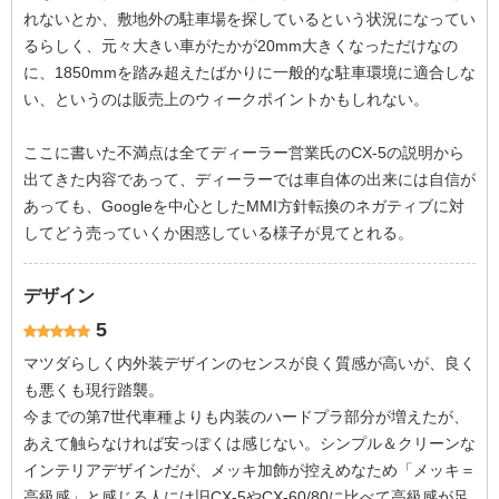
れないとか、敷地外の駐車場を探しているという状況になってい
るらしく、元々大きい車がたかが20mm大きくなっただけなの
に、1850mmを踏み超えたばかりに一般的な駐車環境に適合しな
い、というのは販売上のウィークポイントかもしれない。
ここに書いた不満点は全てディーラー営業氏のCX-5の説明から
出てきた内容であって、ディーラーでは車自体の出来には自信が
あっても、Googleを中心としたMMI方針転換のネガティブに対
してどう売っていくか困惑している様子が見てとれる。
デザイン
5
マツダらしく内外装デザインのセンスが良く質感が高いが、良く
も悪くも現行踏襲。
今までの第7世代車種よりも内装のハードプラ部分が増えたが、
あえて触らなければ安っぽくは感じない。シンプル＆クリーンな
インテリアデザインだが、メッキ加飾が控えめなため「メッキ＝
高級感」と感じる人には旧CX-5やCX-60/80に比べて高級感が足