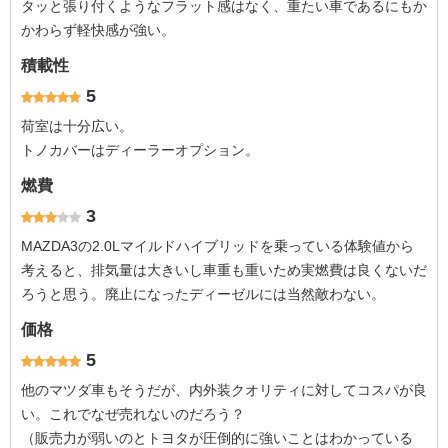
タッと張り付くようなフラット感はなく、重たい車であるにもか
かわらず軽快感が強い。
積載性
5
荷室は十分広い。
トノカバーはディーラーオプション。
燃費
3
MAZDA3の2.0Lマイルドハイブリッドを乗っている体験値から
考えると、排気量は大きいし車重も重いため実燃費は良くないだ
ろうと思う。廃止になったディーゼルには当然敵わない。
価格
5
他のマツダ車もそうだが、内外装クオリティに対してコスパが良
い。これでなぜ売れないのだろう？
（販売力が弱いのとトヨタが圧倒的に強いことはわかっている