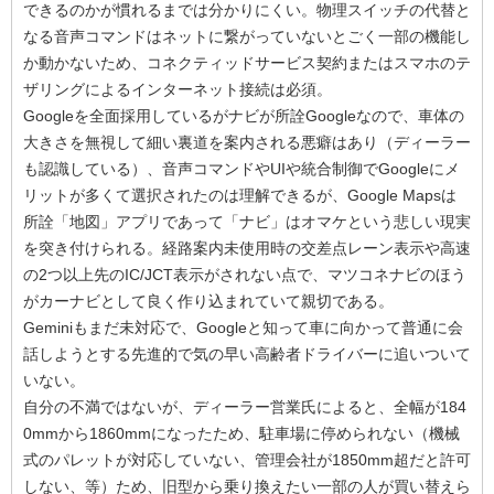
できるのかが慣れるまでは分かりにくい。物理スイッチの代替と
なる音声コマンドはネットに繋がっていないとごく一部の機能し
か動かないため、コネクティッドサービス契約またはスマホのテ
ザリングによるインターネット接続は必須。
Googleを全面採用しているがナビが所詮Googleなので、車体の
大きさを無視して細い裏道を案内される悪癖はあり（ディーラー
も認識している）、音声コマンドやUIや統合制御でGoogleにメ
リットが多くて選択されたのは理解できるが、Google Mapsは
所詮「地図」アプリであって「ナビ」はオマケという悲しい現実
を突き付けられる。経路案内未使用時の交差点レーン表示や高速
の2つ以上先のIC/JCT表示がされない点で、マツコネナビのほう
がカーナビとして良く作り込まれていて親切である。
Geminiもまだ未対応で、Googleと知って車に向かって普通に会
話しようとする先進的で気の早い高齢者ドライバーに追いついて
いない。
自分の不満ではないが、ディーラー営業氏によると、全幅が184
0mmから1860mmになったため、駐車場に停められない（機械
式のパレットが対応していない、管理会社が1850mm超だと許可
しない、等）ため、旧型から乗り換えたい一部の人が買い替えら