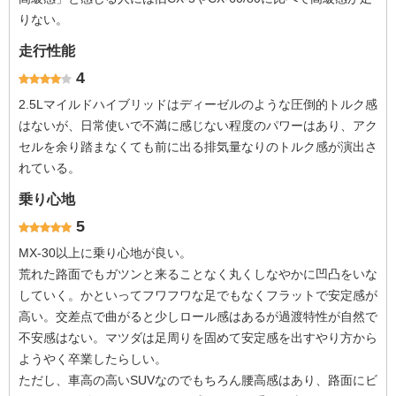
りない。
走行性能
4
2.5Lマイルドハイブリッドはディーゼルのような圧倒的トルク感
はないが、日常使いで不満に感じない程度のパワーはあり、アク
セルを余り踏まなくても前に出る排気量なりのトルク感が演出さ
れている。
乗り心地
5
MX-30以上に乗り心地が良い。
荒れた路面でもガツンと来ることなく丸くしなやかに凹凸をいな
していく。かといってフワフワな足でもなくフラットで安定感が
高い。交差点で曲がると少しロール感はあるが過渡特性が自然で
不安感はない。マツダは足周りを固めて安定感を出すやり方から
ようやく卒業したらしい。
ただし、車高の高いSUVなのでもちろん腰高感はあり、路面にビ