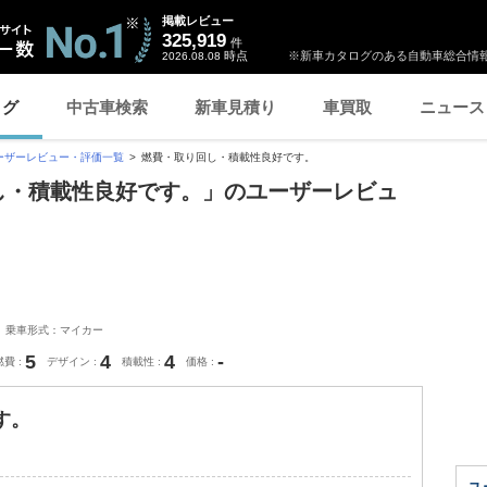
掲載レビュー
325,919
件
時点
※新車カタログのある自動車総合情報
2026.08.08
ログ
中古車検索
新車見積り
車買取
ニュース
ーザーレビュー・評価一覧
燃費・取り回し・積載性良好です。
り回し・積載性良好です。」のユーザーレビュ
乗車形式：マイカー
5
4
4
-
燃費
デザイン
積載性
価格
す。