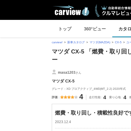
トップ
360°ビュー
カタ
carview!
新車カタログ
マツダ(MAZDA)
CX-5
ユ
マツダ CX-5 「燃費・取
ー
masa1203
さん
マツダ CX-5
グレード：XD プロアクティブ_4WD(MT_2.2) 2020年式
4
4
4
評価
走行性能
乗り心地
燃費・取り回し・積載性良好で
2023.12.4