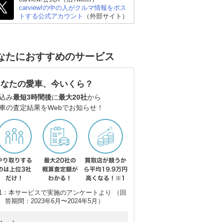
carview!の中の人がクルマ情報をポス
トする公式アカウント
（外部サイト）
なたにおすすめのサービス
あなたの愛車、今いくら？
込み
最短3時間後
に
最大20社
から
車の査定結果をWebでお知らせ！
1：本サービスで実施のアンケートより （回
答期間：2023年6月〜2024年5月）