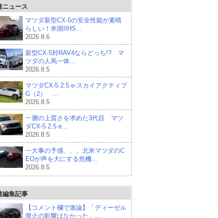
連ニュース
マツダ新型CX-5の安全性能が素晴
らしい！米国IIHS...
2026.8.6
新型CX-5対RAV4ならどっち!? マ
ツダの人馬一体...
2026.8.5
マツダCX-5 2.5 e-スカイアクティブ
G（2） ...
2026.8.5
一層の上質さを求めた3代目 マツ
ダCX-5 2.5 e...
2026.8.5
一大事の予感、、、北米マツダのC
EOが声を大にする危機...
2026.8.5
連編集記事
【コメント欄で激論】「ディーゼル
廃止の影響はなかった」...