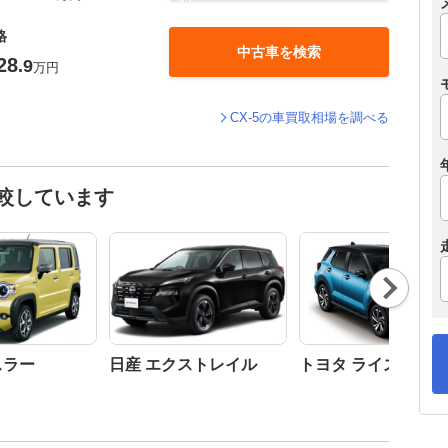
格
中古車を検索
28
.9
万円
CX-5の車買取相場を調べる
比較しています
Nex
t
スラー
日産 エクストレイル
トヨタ ライズ