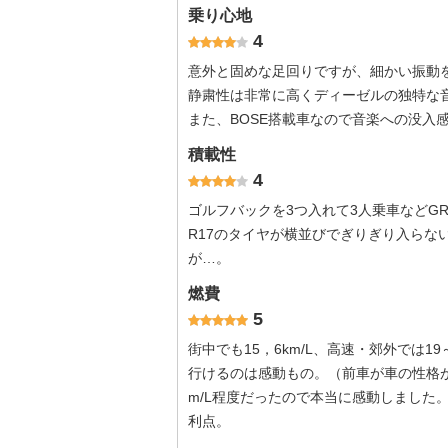
乗り心地
4
意外と固めな足回りですが、細かい振動
静粛性は非常に高くディーゼルの独特な
また、BOSE搭載車なので音楽への没入
積載性
4
ゴルフバックを3つ入れて3人乗車などGR
R17のタイヤが横並びでぎりぎり入らな
が…。
燃費
5
街中でも15，6km/L、高速・郊外では19
行けるのは感動もの。（前車が車の性格が
m/L程度だったので本当に感動しました
利点。