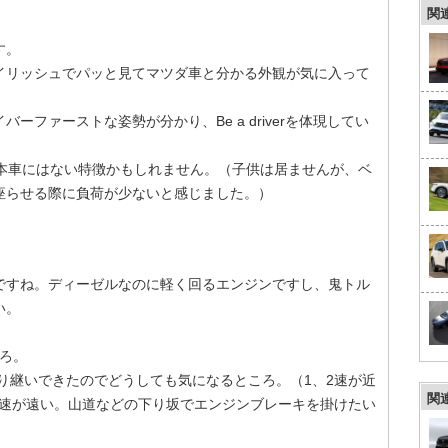
関
す。
イリッシュでパッと見てマツダ車と分かる外観が気に入って
ファーストな姿勢が分かり、Be a driverを体現してい
日本車にはない特徴かもしれません。（子供は居ませんが、ベ
座らせる際に負荷が少ないと感じました。）
ですね。ディーゼルなのに軽く回るエンジンですし、鬼トル
い。
ろ。
乗り継いできたのでどうしても気になるところ。（1、2速が近
関
→6速が遠い。山道などの下り坂でエンジンブレーキを掛けたい