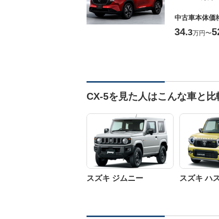
中古車本体価
34
5
.3
万円
〜
CX-5を見た人はこんな車と
スズキ ジムニー
スズキ ハ