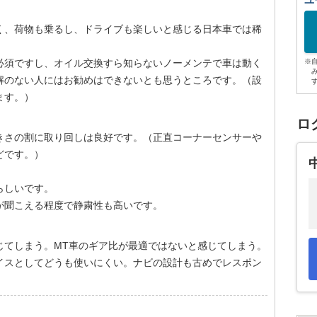
ユ
く、荷物も乗るし、ドライブも楽しいと感じる日本車では稀
必須ですし、オイル交換すら知らないノーメンテで車は動く
※
解のない人にはお勧めはできないとも思うところです。（設
ます。）
ロ
きさの割に取り回しは良好です。（正直コーナーセンサーや
どです。）
らしいです。
が聞こえる程度で静粛性も高いです。
じてしまう。MT車のギア比が最適ではないと感じてしまう。
イスとしてどうも使いにくい。ナビの設計も古めでレスポン