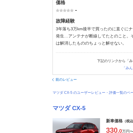
価格
-
故障経験
3年落ち3万km後半で買ったのに直ぐに
発生…アンテナが断線してたとのこと。
は解消したもののちょっと解せない。
下記のリンクから「み
「みん
前のレビュー
マツダ CX-5 のユーザーレビュー・評価一覧のペ
マツダ CX-5
新車価格
（税
330
.0
万円