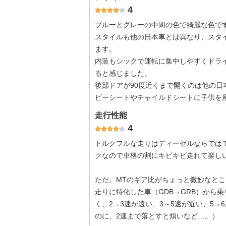
4
ブルーとグレーの中間の色で綺麗な色で
スタイルも他の日本車とは異なり、スタ
ます。
内装もシックで運転に集中しやすくドライバー
ると感じました。
後部ドアが90度近くまで開くのは他の
ビーシートやチャイルドシートに子供を
走行性能
4
トルクフルな走りはディーゼルならでは
クなので車格の割にキビキビ走れて楽し
ただ、MTのギア比がちょっと微妙なとこ
走りに特化した車（GDB→GRB）から
く、2→3速が遠い、3～5速が近い、5
のに、2速まで落とすと煩いなど…。）