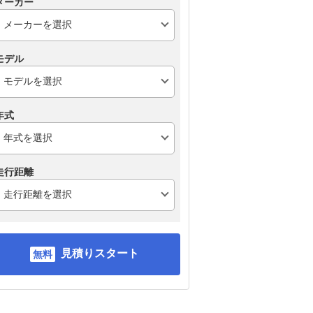
メーカー
モデル
年式
走行距離
見積りスタート
スバル フォレスター
トヨタ ハリアーハイブ
ト
リッド
ー3