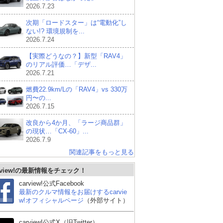
2026.7.23
次期「ロードスター」は“電動化”し
ない!? 環境規制を...
2026.7.24
【実際どうなの？】新型「RAV4」
のリアル評価…「デザ...
2026.7.21
燃費22.9km/Lの「RAV4」vs 330万
円〜の...
2026.7.15
改良から4か月、「ラージ商品群」
の現状…「CX-60」...
2026.7.9
関連記事をもっと見る
rview!の最新情報をチェック！
carview!公式Facebook
最新のクルマ情報をお届けするcarvie
w!オフィシャルページ
（外部サイト）
carview!公式X（旧Twitter）