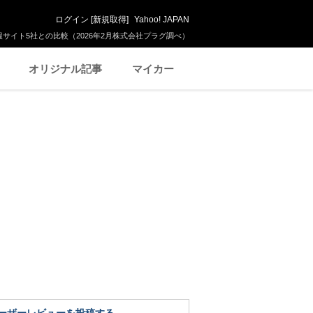
ログイン
[
新規取得
]
Yahoo! JAPAN
サイト5社との比較（2026年2月株式会社プラグ調べ）
オリジナル記事
マイカー