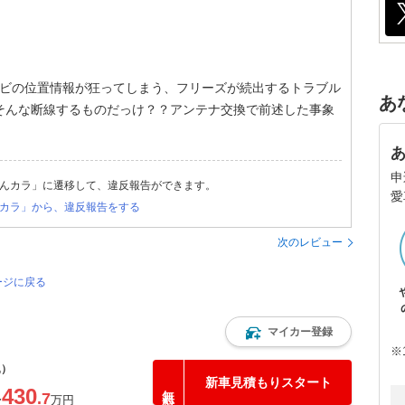
ナビの位置情報が狂ってしまう、フリーズが続出するトラブル
あ
そんな断線するものだっけ？？アンテナ交換で前述した事象
申
んカラ」に遷移して、違反報告ができます。
愛
カラ」から、違反報告をする
次のレビュー
ージに戻る
マイカー登録
※
込）
新車見積もりスタート
430
.7
〜
万円