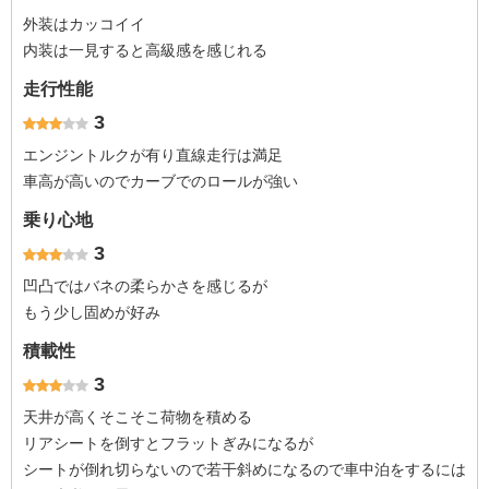
外装はカッコイイ
内装は一見すると高級感を感じれる
走行性能
3
エンジントルクが有り直線走行は満足
車高が高いのでカーブでのロールが強い
乗り心地
3
凹凸ではバネの柔らかさを感じるが
もう少し固めが好み
積載性
3
天井が高くそこそこ荷物を積める
リアシートを倒すとフラットぎみになるが
シートが倒れ切らないので若干斜めになるので車中泊をするには