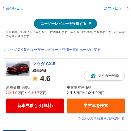
前のレビュー
次のレビュー
ユーザーレビューを投稿する
※自動車SNSサイト「みんカラ」に遷移します。みんカラに登録して投稿すると、carview!
にも表示されます。
マツダ CX-5 のユーザーレビュー・評価一覧のページに戻る
マツダ CX-5
総合評価
マイカー登録
4.6
新車価格
中古車本体価格
（税込）
330
430
34
528
.0
.7
.3
.9
万円〜
万円
万円〜
万円
新車見積もり(無料)
中古車を検索
CX-5の車買取相場を調べる