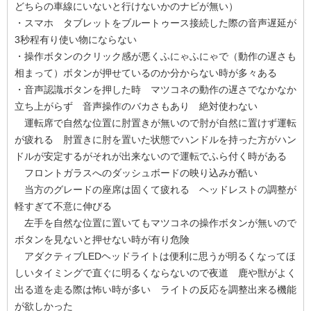
どちらの車線にいないと行けないかのナビが無い）
・スマホ タブレットをブルートゥース接続した際の音声遅延が
3秒程有り使い物にならない
・操作ボタンのクリック感が悪くふにゃふにゃで（動作の遅さも
相まって）ボタンが押せているのか分からない時が多々ある
・音声認識ボタンを押した時 マツコネの動作の遅さでなかなか
立ち上がらず 音声操作のバカさもあり 絶対使わない
運転席で自然な位置に肘置きが無いので肘が自然に置けず運転
が疲れる 肘置きに肘を置いた状態でハンドルを持った方がハン
ドルが安定するがそれが出来ないので運転でふら付く時がある
フロントガラスへのダッシュボードの映り込みが酷い
当方のグレードの座席は固くて疲れる ヘッドレストの調整が
軽すぎて不意に伸びる
左手を自然な位置に置いてもマツコネの操作ボタンが無いので
ボタンを見ないと押せない時が有り危険
アダクティブLEDヘッドライトは便利に思うが明るくなってほ
しいタイミングで直ぐに明るくならないので夜道 鹿や獣がよく
出る道を走る際は怖い時が多い ライトの反応を調整出来る機能
が欲しかった