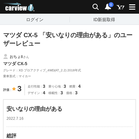
carview!
検索
通知
i
ログイン
ID新規取得
マツダ CX-5 「安いなりの理由がある」のユー
ザーレビュー
おちょ8
さん
マツダ CX-5
グレード：XD プロアクティブ_4WD(AT_2.2) 2018年式
乗車形式：マイカー
3
3
4
3
走行性能
乗り心地
燃費
評価
4
3
3
デザイン
積載性
価格
安いなりの理由がある
2022.7.16
総評