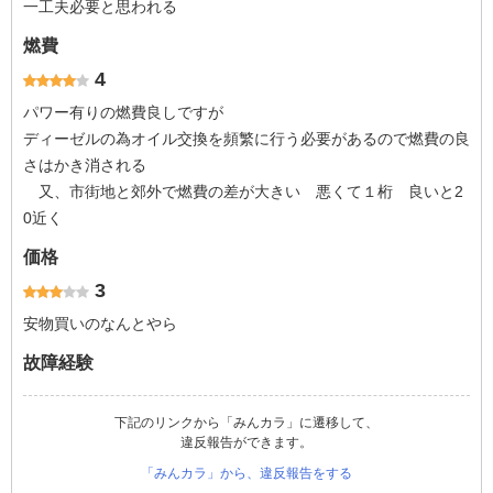
一工夫必要と思われる
燃費
4
パワー有りの燃費良しですが
ディーゼルの為オイル交換を頻繁に行う必要があるので燃費の良
さはかき消される
又、市街地と郊外で燃費の差が大きい 悪くて１桁 良いと2
0近く
価格
3
安物買いのなんとやら
故障経験
下記のリンクから「みんカラ」に遷移して、
違反報告ができます。
「みんカラ」から、違反報告をする