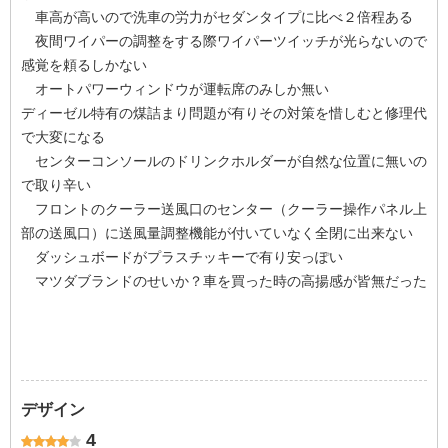
車高が高いので洗車の労力がセダンタイプに比べ２倍程ある
夜間ワイパーの調整をする際ワイパーツイッチが光らないので
感覚を頼るしかない
オートパワーウィンドウが運転席のみしか無い
ディーゼル特有の煤詰まり問題が有りその対策を惜しむと修理代
で大変になる
センターコンソールのドリンクホルダーが自然な位置に無いの
で取り辛い
フロントのクーラー送風口のセンター（クーラー操作パネル上
部の送風口）に送風量調整機能が付いていなく全閉に出来ない
ダッシュボードがプラスチッキーで有り安っぽい
マツダブランドのせいか？車を買った時の高揚感が皆無だった
デザイン
4