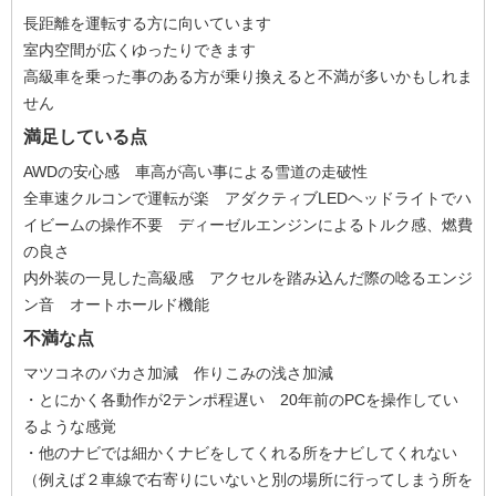
長距離を運転する方に向いています
室内空間が広くゆったりできます
高級車を乗った事のある方が乗り換えると不満が多いかもしれま
せん
満足している点
AWDの安心感 車高が高い事による雪道の走破性
全車速クルコンで運転が楽 アダクティブLEDヘッドライトでハ
イビームの操作不要 ディーゼルエンジンによるトルク感、燃費
の良さ
内外装の一見した高級感 アクセルを踏み込んだ際の唸るエンジ
ン音 オートホールド機能
不満な点
マツコネのバカさ加減 作りこみの浅さ加減
・とにかく各動作が2テンポ程遅い 20年前のPCを操作してい
るような感覚
・他のナビでは細かくナビをしてくれる所をナビしてくれない
（例えば２車線で右寄りにいないと別の場所に行ってしまう所を