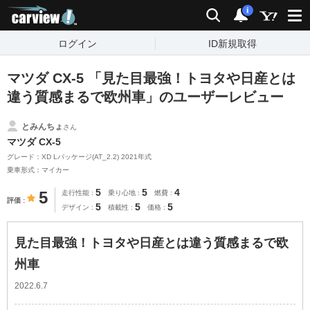
carview!
検索
通知
i
ログイン
ID新規取得
マツダ CX-5 「見た目最強！トヨタや日産とは
違う質感まるで欧州車」のユーザーレビュー
とみんちょ
さん
マツダ CX-5
グレード：XD Lパッケージ(AT_2.2) 2021年式
乗車形式：マイカー
5
5
4
5
走行性能
乗り心地
燃費
評価
5
5
5
デザイン
積載性
価格
見た目最強！トヨタや日産とは違う質感まるで欧
州車
2022.6.7