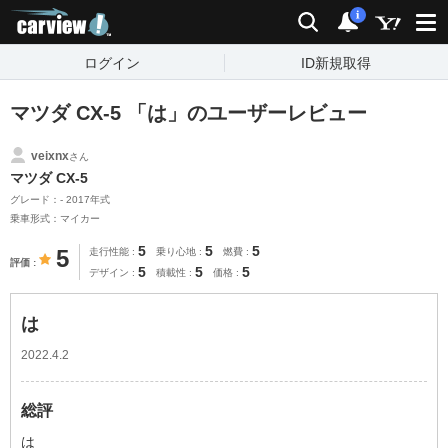
carview!
検索
通知
i
ログイン
ID新規取得
マツダ CX-5 「は」のユーザーレビュー
veixnx
さん
マツダ CX-5
グレード：- 2017年式
乗車形式：マイカー
5
5
5
5
走行性能
乗り心地
燃費
評価
5
5
5
デザイン
積載性
価格
は
2022.4.2
総評
は