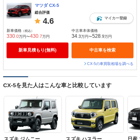
マツダ CX-5
総合評価
マイカー登録
4.6
新車価格
中古車本体価格
（税込）
330
430
34
528
.0
.7
.3
.9
万円〜
万円
万円〜
万円
新車見積もり(無料)
中古車を検索
CX-5の車買取相場を調べる
CX-5を見た人はこんな車と比較しています
スズキ ジムニー
スズキ ハスラー
日産