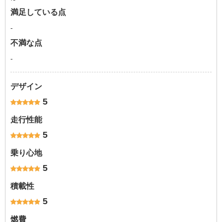
満足している点
-
不満な点
-
デザイン
5
走行性能
5
乗り心地
5
積載性
5
燃費