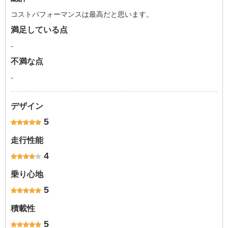
コストパフォーマンスは最高だと思います。
満足している点
-
不満な点
-
デザイン
5
走行性能
4
乗り心地
5
積載性
5