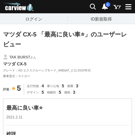
carview!
検索
通知
i
ログイン
ID新規取得
マツダ CX-5 「最高に良い車⭐️」のユーザーレ
ビュー
TAK BURST
さん
マツダ CX-5
グレード：XD エクスクルーシブモード_4WD(AT_2.2) 2020年式
乗車形式：マイカー
4
5
3
5
走行性能
乗り心地
燃費
評価
5
5
3
デザイン
積載性
価格
最高に良い車⭐️
2021.2.11
総評