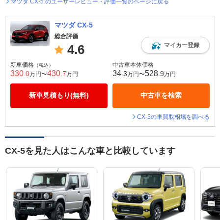
マツダ CX-5 のユーザーレビュー・評価一覧のページに戻る
マツダ CX-5
総合評価
マイカー登録
4.6
新車価格
中古車本体価格
（税込）
330
430
34
528
.0
.7
.3
.9
万円〜
万円
万円〜
万円
新車見積もり(無料)
中古車を検索
CX-5の車買取相場を調べる
CX-5を見た人はこんな車と比較しています