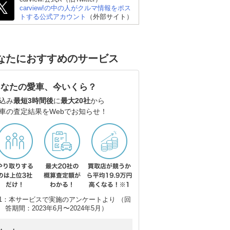
carview!の中の人がクルマ情報をポス
トする公式アカウント
（外部サイト）
なたにおすすめのサービス
あなたの愛車、今いくら？
込み
最短3時間後
に
最大20社
から
車の査定結果をWebでお知らせ！
1：本サービスで実施のアンケートより （回
答期間：2023年6月〜2024年5月）