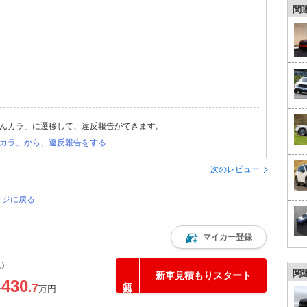
関
んカラ」に遷移して、違反報告ができます。
カラ」から、違反報告をする
次のレビュー
ージに戻る
マイカー登録
込）
関
新車見積もりスタート
430
.7
〜
万円