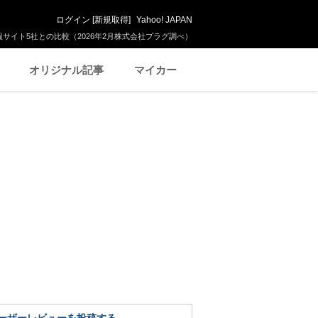
ログイン
[
新規取得
]
Yahoo! JAPAN
サイト5社との比較（2026年2月株式会社プラグ調べ）
オリジナル記事
マイカー