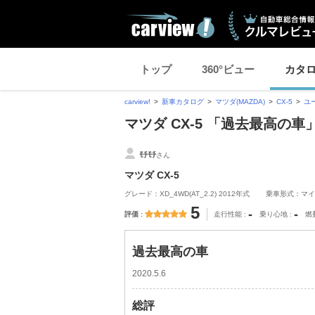
トップ
360°ビュー
カタ
carview!
新車カタログ
マツダ(MAZDA)
CX-5
ユ
マツダ CX-5 「過去最高の
ﾓﾁﾓﾁ
さん
マツダ CX-5
グレード：XD_4WD(AT_2.2) 2012年式
乗車形式：マイ
5
-
-
評価
走行性能
乗り心地
燃
過去最高の車
2020.5.6
総評