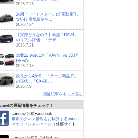
2026.7.23
次期「ロードスター」は“電動化”し
ない!? 環境規制を...
2026.7.24
【実際どうなの？】新型「RAV4」
のリアル評価…「デザ...
2026.7.21
燃費22.9km/Lの「RAV4」vs 330万
円〜の...
2026.7.15
改良から4か月、「ラージ商品群」
の現状…「CX-60」...
2026.7.9
関連記事をもっと見る
rview!の最新情報をチェック！
トヨタ ハリアーハイブ
トヨタ ライズ
ホ
リッド
carview!公式Facebook
最新のクルマ情報をお届けするcarvie
w!オフィシャルページ
（外部サイト）
carview!公式X（旧Twitter）