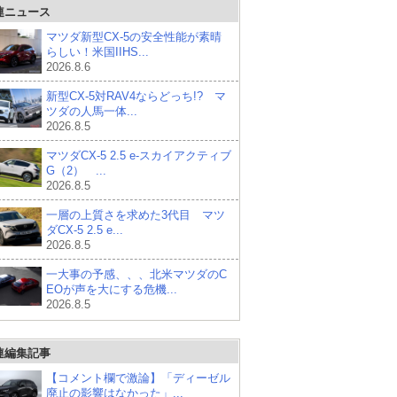
連ニュース
マツダ新型CX-5の安全性能が素晴
らしい！米国IIHS...
2026.8.6
新型CX-5対RAV4ならどっち!? マ
ツダの人馬一体...
2026.8.5
マツダCX-5 2.5 e-スカイアクティブ
G（2） ...
2026.8.5
一層の上質さを求めた3代目 マツ
ダCX-5 2.5 e...
2026.8.5
一大事の予感、、、北米マツダのC
EOが声を大にする危機...
2026.8.5
連編集記事
【コメント欄で激論】「ディーゼル
廃止の影響はなかった」...