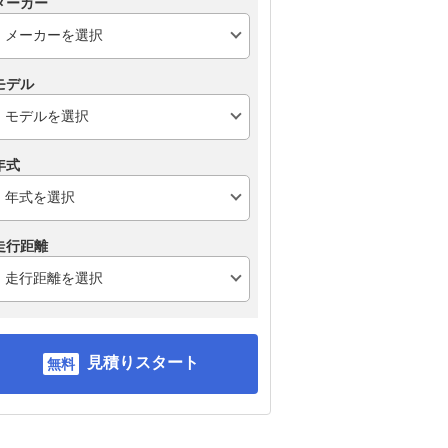
メーカー
モデル
年式
走行距離
見積りスタート