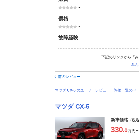
-
価格
-
故障経験
下記のリンクから「み
「みん
前のレビュー
マツダ CX-5 のユーザーレビュー・評価一覧のペ
マツダ CX-5
新車価格
（税
330
.0
万円