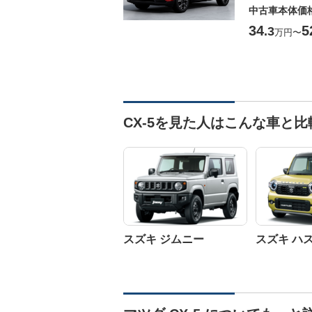
中古車本体価
34
5
.3
万円
〜
CX-5を見た人はこんな車と
スズキ ジムニー
スズキ ハ