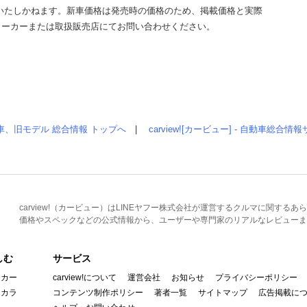
いたしかねます。新車価格は発売時の価格のため、掲載価格と実際
メーカーまたは取扱販売店にてお問い合わせください。
車、旧モデル 総合情報 トップへ
|
carview![カービュー] - 自動車総合
carview!（カービュー）はLINEヤフー株式会社が運営するクルマに関す
価格やスペックなどの公式情報から、ユーザーや専門家のリアルなレビューま
しむ
サービス
イカー
carview!について
運営会社
お知らせ
プライバシーポリシー
んカラ
コンテンツ制作ポリシー
著者一覧
サイトマップ
広告掲載に