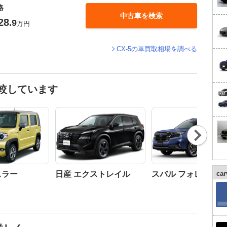
格
中古車を検索
28
.9
万円
CX-5の車買取相場を調べる
比較しています
Nex
t
スラー
日産 エクストレイル
スバル フォレスター
ca