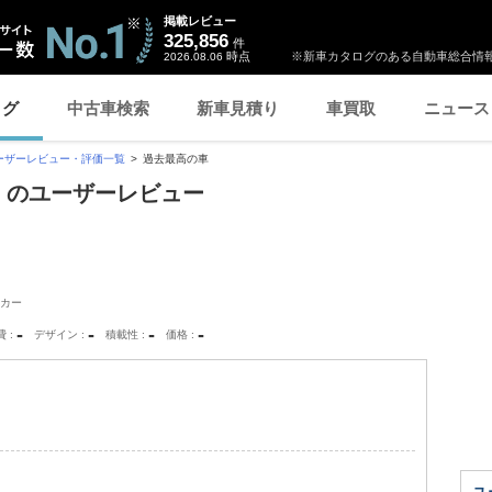
掲載レビュー
325,856
件
時点
※新車カタログのある自動車総合情報
2026.08.06
ログ
中古車検索
新車見積り
車買取
ニュース
ーザーレビュー・評価一覧
過去最高の車
車」のユーザーレビュー
カー
-
-
-
-
費
デザイン
積載性
価格