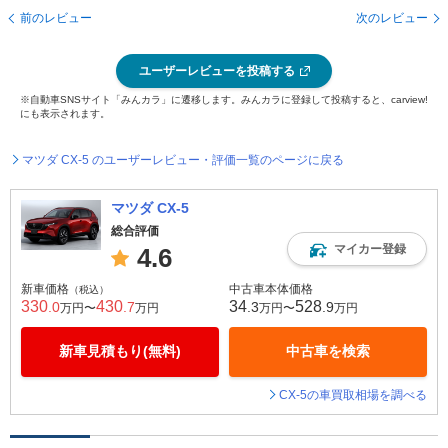
前のレビュー
次のレビュー
ユーザーレビューを投稿する
※自動車SNSサイト「みんカラ」に遷移します。みんカラに登録して投稿すると、carview!
にも表示されます。
マツダ CX-5 のユーザーレビュー・評価一覧のページに戻る
マツダ CX-5
総合評価
マイカー登録
4.6
新車価格
中古車本体価格
（税込）
330
430
34
528
.0
.7
.3
.9
万円〜
万円
万円〜
万円
新車見積もり(無料)
中古車を検索
CX-5の車買取相場を調べる