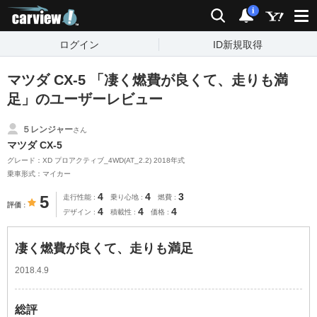
carview!
検索
通知
i
ログイン
ID新規取得
マツダ CX-5 「凄く燃費が良くて、走りも満
足」のユーザーレビュー
５レンジャー
さん
マツダ CX-5
グレード：XD プロアクティブ_4WD(AT_2.2) 2018年式
乗車形式：マイカー
4
4
3
5
走行性能
乗り心地
燃費
評価
4
4
4
デザイン
積載性
価格
凄く燃費が良くて、走りも満足
2018.4.9
総評