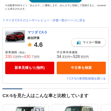
※自動車SNSサイト「みんカラ」に遷移します。みんカラに登録して投稿すると、carview!
にも表示されます。
マツダ CX-5 のユーザーレビュー・評価一覧のページに戻る
マツダ CX-5
総合評価
マイカー登録
4.6
新車価格
中古車本体価格
（税込）
330
430
34
528
.0
.7
.3
.9
万円〜
万円
万円〜
万円
新車見積もり(無料)
中古車を検索
CX-5の車買取相場を調べる
CX-5を見た人はこんな車と比較しています