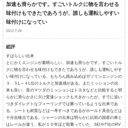
加速も滑らかです。すごいトルクに物を言わせる
味付けもできたであろうが、誰しも運転しやすい
味付けになってい
2012.7.28
総評
すばらしい出来
とにかくエンジンが素晴らしい、加速も滑らかです。すごいトル
クに物を言わせる味付けもできたであろうが、誰しも運転しやす
い味付けになっている。もちろん踏み込めばガソリンエンジンの
３．５L～４L位のトルクと加速感がある。またミッションの出
来も良い、昔のマツダのミッションはトヨタなどと比較すると明
らかに滑らかさに欠け変速ショックも大きかったが、すでに追い
つきダイレクトなフィーリングでは勝っているような出来であ
る、シートも材質などは一考すべきであるがホールド具合などは
十分合格点である。シャーシの出来は明らかに以前の国産の車と
はレベルが違う、私が１０年ほど前乗っていた、S社やT社のRV