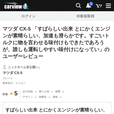
carview!
検索
通知
i
ログイン
ID新規取得
マツダ CX-5 「すばらしい出来 とにかくエンジ
ンが素晴らしい、加速も滑らかです。すごいト
ルクに物を言わせる味付けもできたであろう
が、誰しも運転しやすい味付けになってい」の
ユーザーレビュー
ニックネーム非公開
さん
マツダ CX-5
グレード：-
乗車形式：マイカー
-
-
-
5
走行性能
乗り心地
燃費
評価
-
-
-
デザイン
積載性
価格
すばらしい出来 とにかくエンジンが素晴らしい、