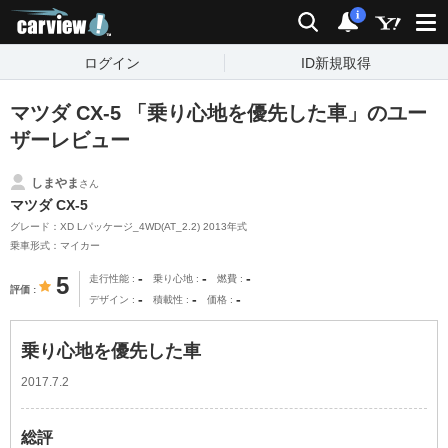
carview!
検索
通知
i
ログイン
ID新規取得
マツダ CX-5 「乗り心地を優先した車」のユー
ザーレビュー
しまやま
さん
マツダ CX-5
グレード：XD Lパッケージ_4WD(AT_2.2) 2013年式
乗車形式：マイカー
-
-
-
5
走行性能
乗り心地
燃費
評価
-
-
-
デザイン
積載性
価格
乗り心地を優先した車
2017.7.2
総評