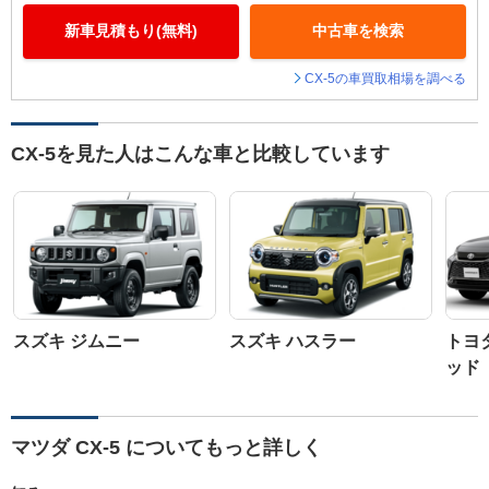
新車見積もり(無料)
中古車を検索
CX-5の車買取相場を調べる
CX-5を見た人はこんな車と比較しています
スズキ ジムニー
スズキ ハスラー
トヨ
ッド
マツダ CX-5 についてもっと詳しく