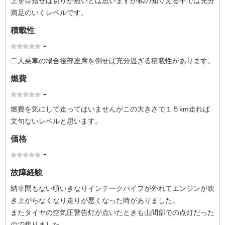
上を目指せば切りが無いとは思いますが私の知りえる中では充分
満足のいくレベルです。
積載性
-
二人乗車の場合後部座席を倒せば充分過ぎる積載性があります。
燃費
-
燃費を気にして走ってはいませんがこの大きさで１５km走れば
文句ないレベルと思います。
価格
-
故障経験
納車間もない頃いきなりインテークパイプが外れてエンジンが吹
き上がらなくなり走りが悪くなった時がありました。
またタイヤの空気圧警告灯が点いたときも山間部での点灯だった
ので焦りました。