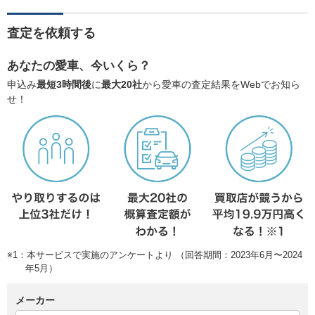
査定を依頼する
あなたの愛車、今いくら？
申込み
最短3時間後
に
最大20社
から愛車の査定結果をWebでお知ら
せ！
※1：本サービスで実施のアンケートより （回答期間：2023年6月〜2024
年5月）
メーカー