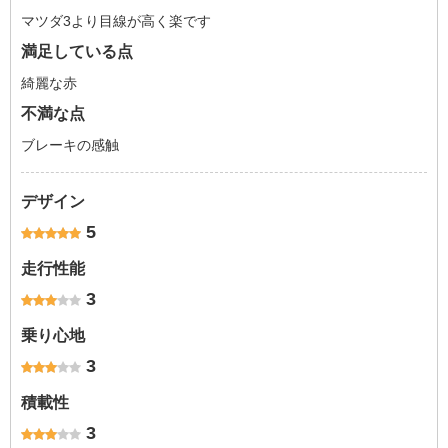
マツダ3より目線が高く楽です
満足している点
綺麗な赤
不満な点
ブレーキの感触
デザイン
5
走行性能
3
乗り心地
3
積載性
3