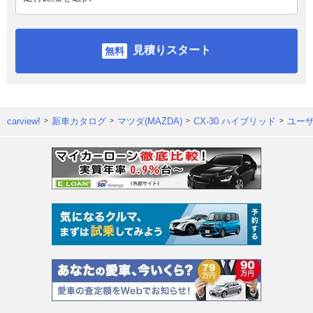
見積りスタート
carview!
新車カタログ
マツダ(MAZDA)
CX-30 ハイブリッド
ユー