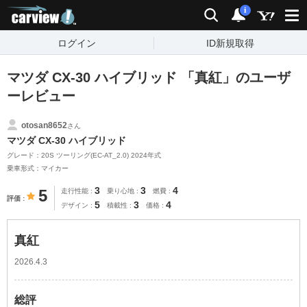
carview!
検索
通知
i
ログイン
ID新規取得
マツダ CX-30 ハイブリッド 「真紅」のユーザ
ーレビュー
otosan8652
さん
マツダ CX-30 ハイブリッド
グレード：20S ツーリング(EC-AT_2.0) 2024年式
乗車形式：マイカー
3
3
4
5
走行性能
乗り心地
燃費
評価
5
3
4
デザイン
積載性
価格
真紅
2026.4.3
総評