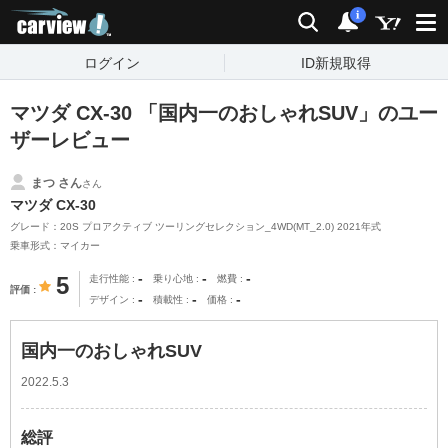
carview!
検索
通知
i
ログイン
ID新規取得
マツダ CX-30 「国内一のおしゃれSUV」のユー
ザーレビュー
まつ さん
さん
マツダ CX-30
グレード：20S プロアクティブ ツーリングセレクション_4WD(MT_2.0) 2021年式
乗車形式：マイカー
-
-
-
5
走行性能
乗り心地
燃費
評価
-
-
-
デザイン
積載性
価格
国内一のおしゃれSUV
2022.5.3
総評