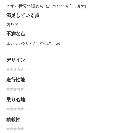
さすが世界で認められた車だと感心します!
満足している点
内外装
不満な点
エンジンのパワーがあと一息
デザイン
-
走行性能
-
乗り心地
-
積載性
-