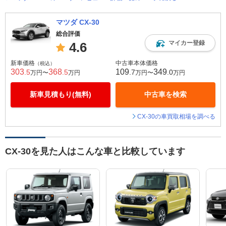
マツダ CX-30
総合評価
マイカー登録
4.6
新車価格
中古車本体価格
（税込）
303
368
109
349
.5
.5
.7
.0
万円〜
万円
万円〜
万円
新車見積もり(無料)
中古車を検索
CX-30の車買取相場を調べる
CX-30を見た人はこんな車と比較しています