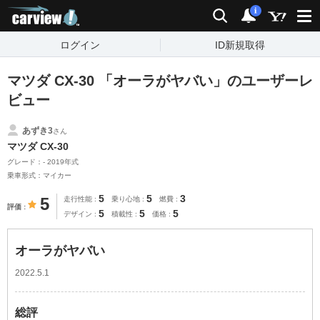
carview!
検索
通知
i
ログイン
ID新規取得
マツダ CX-30 「オーラがヤバい」のユーザーレ
ビュー
あずき3
さん
マツダ CX-30
グレード：- 2019年式
乗車形式：マイカー
5
5
3
5
走行性能
乗り心地
燃費
評価
5
5
5
デザイン
積載性
価格
オーラがヤバい
2022.5.1
総評