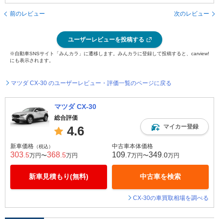
前のレビュー
次のレビュー
ユーザーレビューを投稿する
※自動車SNSサイト「みんカラ」に遷移します。みんカラに登録して投稿すると、carview!
にも表示されます。
マツダ CX-30 のユーザーレビュー・評価一覧のページに戻る
マツダ CX-30
総合評価
マイカー登録
4.6
新車価格
中古車本体価格
（税込）
303
368
109
349
.5
.5
.7
.0
万円〜
万円
万円〜
万円
新車見積もり(無料)
中古車を検索
CX-30の車買取相場を調べる