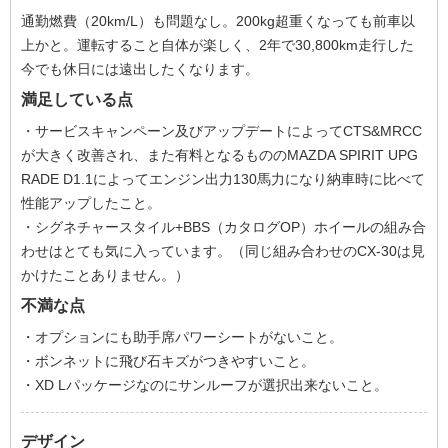
通勤燃費（20km/L）も問題なし。200kg超重くなっても前車以
上かと。運転すること自体が楽しく、2年で30,800km走行した
今でも休日には遠出したくなります。
満足している点
・サービスキャンペーン及びアップデートによってCTS&MRCC
が大きく改善され、また有料となるもののMAZDA SPIRIT UPG
RADE D1.1によってエンジン出力130馬力になり納車時に比べて
性能アップしたこと。
・シグネチャースタイル+BBS（カタログOP）ホイールの組み合
わせはとても気に入っています。（同じ組み合わせのCX-30は見
かけたことありません。）
不満な点
・オプションにも助手席パワーシートがないこと。
・ボンネットに飛び石キズがつきやすいこと。
・XD Lパッケージなのにサンルーフが選択出来ないこと。
デザイン