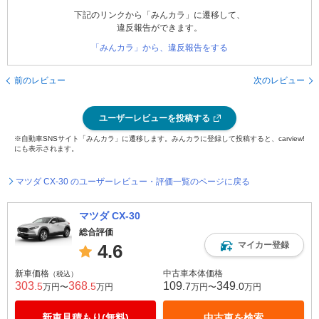
下記のリンクから「みんカラ」に遷移して、
違反報告ができます。
「みんカラ」から、違反報告をする
前のレビュー
次のレビュー
ユーザーレビューを投稿する
※自動車SNSサイト「みんカラ」に遷移します。みんカラに登録して投稿すると、carview!
にも表示されます。
マツダ CX-30 のユーザーレビュー・評価一覧のページに戻る
マツダ CX-30
総合評価
マイカー登録
4.6
新車価格
中古車本体価格
（税込）
303
368
109
349
.5
.5
.7
.0
万円〜
万円
万円〜
万円
新車見積もり(無料)
中古車を検索