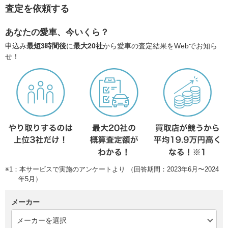
査定を依頼する
あなたの愛車、今いくら？
申込み
最短3時間後
に
最大20社
から愛車の査定結果をWebでお知ら
せ！
※1：本サービスで実施のアンケートより （回答期間：2023年6月〜2024
年5月）
メーカー