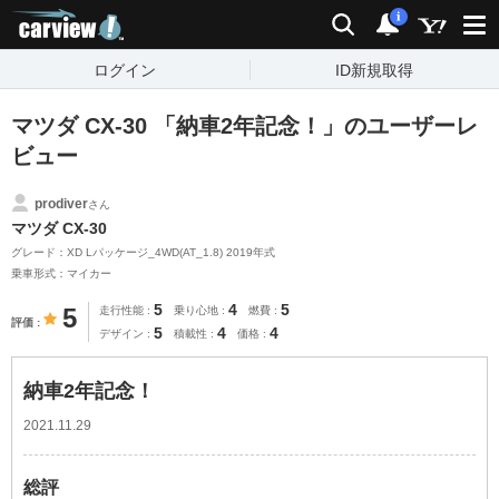
carview!
検索
通知
i
ログイン
ID新規取得
マツダ CX-30 「納車2年記念！」のユーザーレ
ビュー
prodiver
さん
マツダ CX-30
グレード：XD Lパッケージ_4WD(AT_1.8) 2019年式
乗車形式：マイカー
5
4
5
5
走行性能
乗り心地
燃費
評価
5
4
4
デザイン
積載性
価格
納車2年記念！
2021.11.29
総評