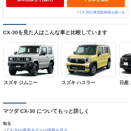
CX-30の車買取相場を調べる
CX-30を見た人はこんな車と比較しています
スズキ ジムニー
スズキ ハスラー
日産
マツダ CX-30 についてもっと詳しく
知る
CX-30の最新モデルの情報を見る