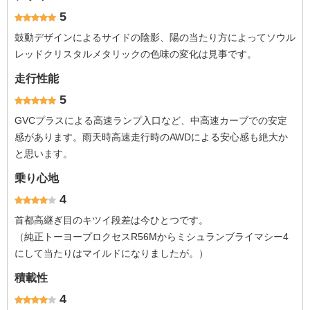
5
鼓動デザインによるサイドの陰影、陽の当たり方によってソウル
レッドクリスタルメタリックの色味の変化は見事です。
走行性能
5
GVCプラスによる高速ランプ入口など、中高速カーブでの安定
感があります。雨天時高速走行時のAWDによる安心感も絶大か
と思います。
乗り心地
4
首都高継ぎ目のキツイ段差は今ひとつです。
（純正トーヨープロクセスR56Mからミシュランブライマシー4
にして当たりはマイルドになりましたが。）
積載性
4