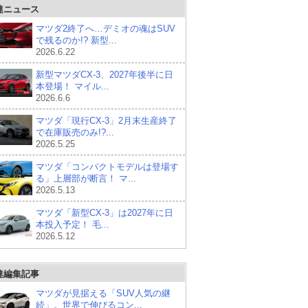
連ニュース
マツダ2終了へ…デミオの魂はSUV
で残るのか!? 新型...
2026.6.22
新型マツダCX-3、2027年後半に日
本登場！ マイル...
2026.6.6
マツダ「現行CX-3」2月末生産終了
で在庫販売のみ!?...
2026.5.25
マツダ「コンパクトモデルは登場す
る」上層部が断言！ マ...
2026.5.13
マツダ「新型CX-3」は2027年に日
本投入予定！ 毛...
2026.5.12
連編集記事
マツダが見据える「SUV人気の継
続」。世界で伸びるコン...