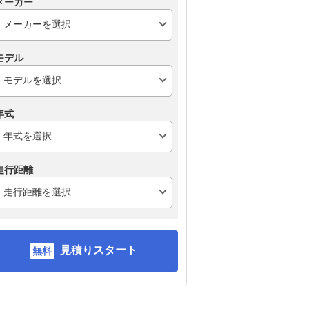
メーカー
モデル
年式
走行距離
見積りスタート