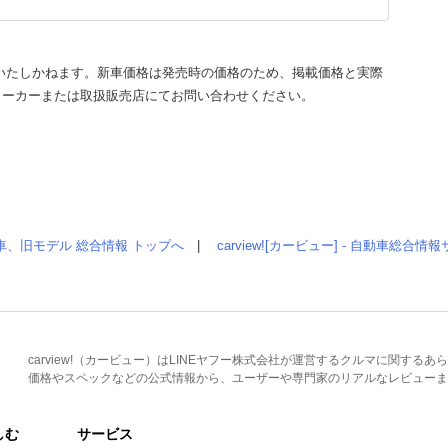
いたしかねます。新車価格は発売時の価格のため、掲載価格と実際
メーカーまたは取扱販売店にてお問い合わせください。
車、旧モデル 総合情報 トップへ
|
carview![カービュー] - 自動車総合
carview!（カービュー）はLINEヤフー株式会社が運営するクルマに関す
価格やスペックなどの公式情報から、ユーザーや専門家のリアルなレビューま
しむ
サービス