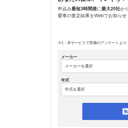
申込み
最短3時間後
に
最大20社
か
愛車の査定結果をWebでお知らせ
※1：本サービスで実施のアンケートより （
メーカー
年式