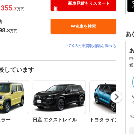
新車見積もりスタート
355
.7
〜
万円
格
中古車を検索
98
.3
万円
あ
CX-3の車買取相場を調べる
申
愛
比較しています
Nex
t
※
スラー
日産 エクストレイル
トヨタ ライズ