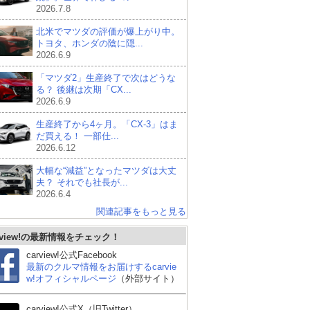
2026.7.8
北米でマツダの評価が爆上がり中。
トヨタ、ホンダの陰に隠...
2026.6.9
「マツダ2」生産終了で次はどうな
る？ 後継は次期「CX...
2026.6.9
生産終了から4ヶ月。「CX-3」はま
だ買える！ 一部仕...
2026.6.12
大幅な“減益”となったマツダは大丈
夫？ それでも社長が...
2026.6.4
関連記事をもっと見る
rview!の最新情報をチェック！
carview!公式Facebook
最新のクルマ情報をお届けするcarvie
w!オフィシャルページ
（外部サイト）
carview!公式X（旧Twitter）