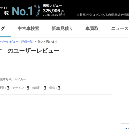
掲載レビュー
325,906
件
時点
※新車カタログのある自動車総合情報
2026.08.07
ログ
中古車検索
新車見積り
車買取
ニュース
ーザーレビュー・評価一覧
良いと思います
ます」のユーザーレビュー
乗車形式：マイカー
3
5
3
3
燃費
デザイン
積載性
価格