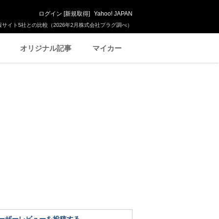
ログイン
[
新規取得
]
Yahoo! JAPAN
サイト5社との比較（2026年2月株式会社プラグ調べ）
オリジナル記事
マイカー