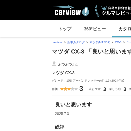
トップ
360°ビュー
カタ
carview!
新車カタログ
マツダ(MAZDA)
CX-3
ユ
マツダ CX-3 「良いと思い
ふつふつ
さん
マツダ CX-3
グレード：15S アーバンドレッサー(AT_1.5) 2024年式
3
3
3
評価
走行性能
乗り心地
良いと思います
2025.7.3
総評