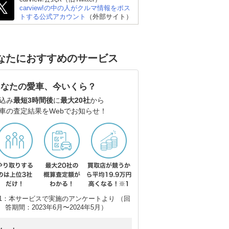
carview!の中の人がクルマ情報をポス
トする公式アカウント
（外部サイト）
なたにおすすめのサービス
あなたの愛車、今いくら？
込み
最短3時間後
に
最大20社
から
車の査定結果をWebでお知らせ！
1：本サービスで実施のアンケートより （回
スバル フォレスター
トヨタ ハリアーハイブ
ト
答期間：2023年6月〜2024年5月）
リッド
ー3