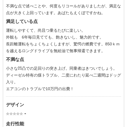
不満な点で述べことや、何度もリコールがありましたが、満足な
点が大きく上回っています。あばたもえくぼですかね。
満足している点
運転しやすくて、尚且つ乗るたびに楽しい。
外観も 6年毎日見てても、飽きないし、魅力的です。
長距離運転をちょくちょくしますが、驚愕の燃費です。850ｋｍ
を越えるロングドライブを無給油で無事帰還できます。
不満な点
小さな凹凸での足回りの突き上げ。同乗者はきついでしょう。
ディーゼル特有の煤トラブル、二度にわたり延べ二週間はドッグ
入り。
エアコンのトラブルで10万円の出費！
デザイン
-
走行性能