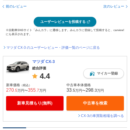
前のレビュー
次のレビュー
ユーザーレビューを投稿する
※自動車SNSサイト「みんカラ」に遷移します。みんカラに登録して投稿すると、carview!
にも表示されます。
マツダ CX-3 のユーザーレビュー・評価一覧のページに戻る
マツダ CX-3
総合評価
マイカー登録
4.4
新車価格
中古車本体価格
（税込）
270
355
33
298
.5
.7
.5
.3
万円〜
万円
万円〜
万円
新車見積もり(無料)
中古車を検索
CX-3の車買取相場を調べる