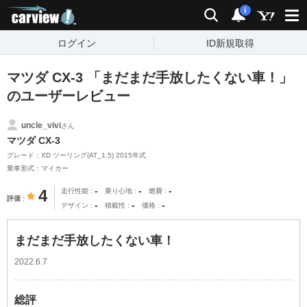
carview!
検索
通知
i
ログイン
ID新規取得
マツダ CX-3 「まだまだ手放したくない車！」
のユーザーレビュー
uncle_vivi
さん
マツダ CX-3
グレード：XD ツーリング(AT_1.5) 2015年式
乗車形式：マイカー
-
-
-
4
走行性能
乗り心地
燃費
評価
-
-
-
デザイン
積載性
価格
まだまだ手放したくない車！
2022.6.7
総評