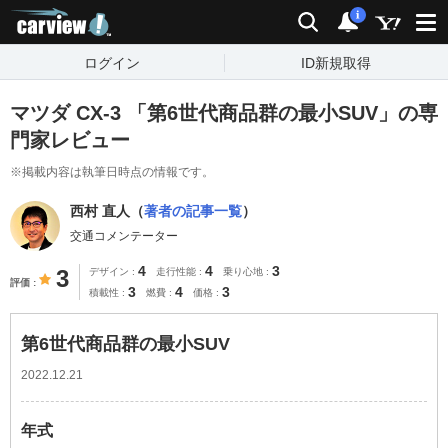
carview!
検索
通知
i
ログイン
ID新規取得
マツダ CX-3 「第6世代商品群の最小SUV」の専
門家レビュー
※掲載内容は執筆日時点の情報です。
西村 直人（
著者の記事一覧
）
交通コメンテーター
4
4
3
3
デザイン
走行性能
乗り心地
評価
3
4
3
積載性
燃費
価格
第6世代商品群の最小SUV
2022.12.21
年式