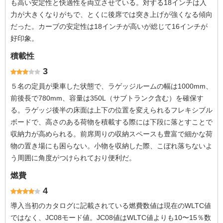
も高い安定性と快適性を両立させている。対する18インチは入
力が大きくなりがちで、とくに後席では突き上げが強くなる傾向
だった。カーブの安定性は18インチが高いが総じて16インチが
好印象。
積載性
3
５名の定員が乗車した状態で、ラゲッジルームの幅は1000mm、
前後長で780mm、容量は350L（サブトランク含む）を確保す
る。ラゲッジ後半の床面は上下の位置を変えられるフレキシブル
ボードで、高さのある荷物を積載する際には下段に落とすことで
収納力が高められる。前席周りの収納スペースも豊富で細かな荷
物の置き場にも困らない。小物を収納した際、こぼれ落ちないよ
う周囲に角度がつけられており便利だ。
燃費
4
導入当初のカタログに記載されている燃費数値は現在のWLTC値
ではなく、JC08モード値。JC08値はWLTC値よりも10〜15％数