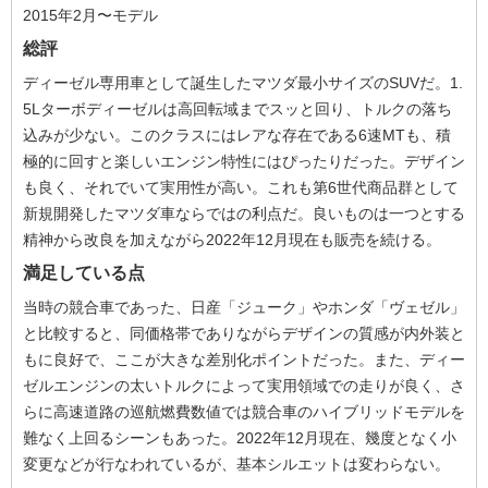
2015年2月〜モデル
総評
ディーゼル専用車として誕生したマツダ最小サイズのSUVだ。1.
5Lターボディーゼルは高回転域までスッと回り、トルクの落ち
込みが少ない。このクラスにはレアな存在である6速MTも、積
極的に回すと楽しいエンジン特性にはぴったりだった。デザイン
も良く、それでいて実用性が高い。これも第6世代商品群として
新規開発したマツダ車ならではの利点だ。良いものは一つとする
精神から改良を加えながら2022年12月現在も販売を続ける。
満足している点
当時の競合車であった、日産「ジューク」やホンダ「ヴェゼル」
と比較すると、同価格帯でありながらデザインの質感が内外装と
もに良好で、ここが大きな差別化ポイントだった。また、ディー
ゼルエンジンの太いトルクによって実用領域での走りが良く、さ
らに高速道路の巡航燃費数値では競合車のハイブリッドモデルを
難なく上回るシーンもあった。2022年12月現在、幾度となく小
変更などが行なわれているが、基本シルエットは変わらない。