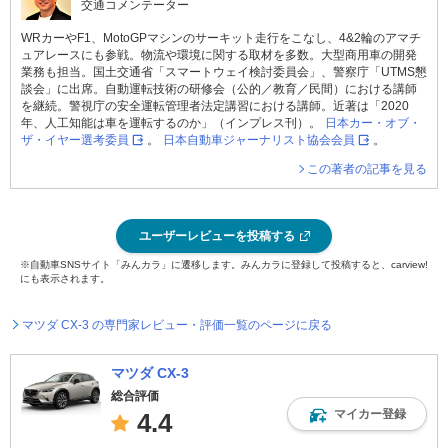
交通コメンテーター
WRカーやF1、MotoGPマシンのサーキット走行をこなし、4&2輪のアマチ
ュアレースにも参戦。物流や環境に関する取材を多数。大型商用車の開発
業務も担当。国土交通省「スマートウェイ検討委員会」、警察庁「UTMS懇
談会」に出席。自動運転技術の研修会（公的／教育／民間）における講師
を継続。警視庁の安全運転管理者法定講習における講師。近著は「2020
年、人工知能は車を運転するのか」（インプレス刊）。
日本カー・オブ・
ザ・イヤー選考委員
。
日本自動車ジャーナリスト協会会員
。
この著者の記事を見る
ユーザーレビューを投稿する
※自動車SNSサイト「みんカラ」に遷移します。みんカラに登録して投稿すると、carview!
にも表示されます。
マツダ CX-3 の専門家レビュー・評価一覧のページに戻る
マツダ CX-3
総合評価
マイカー登録
4.4