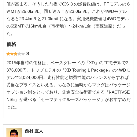
値が高まる。そうした前提でCX-３の燃費数値は、FFモデルの６
速MTが25.0km/L、同６速ＡＴが23.0km/L。これが4WDモデル
なると23.4km/Lと21.0km/Lになる。実用燃費数値は4WDモデル
の6速MTで16km/L台（市街地）〜24km/L台（高速道路）だっ
た。
価格
3
2015年当時の価格は、ベースグレードの「XD」のFFモデルで2,
376,000円。トップモデルの「XD Touring L Package」の4WDモ
デルで3,024,000円。走行性能と燃費性能のバランスからすれば
妥当なプライスといえる。ちなみに当時からマツダはパッケージ
オプション制をとっており、先進安全技術群である「i-ACTIVSE
NSE」が選べる「セーフティクルーズパッケージ」がおすすめだ
った。
西村 直人