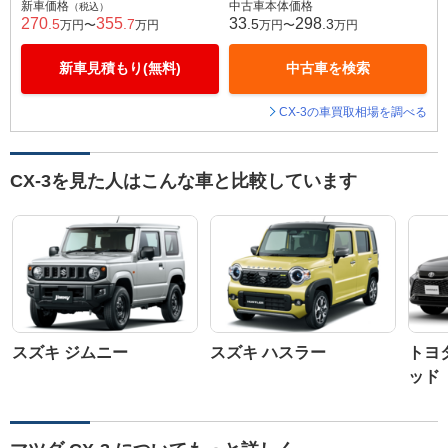
新車価格
中古車本体価格
（税込）
270
355
33
298
.5
.7
.5
.3
万円〜
万円
万円〜
万円
新車見積もり(無料)
中古車を検索
CX-3の車買取相場を調べる
CX-3を見た人はこんな車と比較しています
スズキ ジムニー
スズキ ハスラー
トヨ
ッド