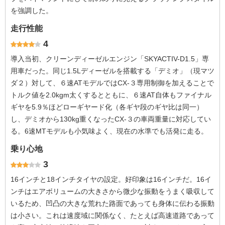
を強調した。
走行性能
4
導入当初、クリーンディーゼルエンジン「SKYACTIV-D1.5」専
用車だった。同じ1.5Lディーゼルを搭載する「デミオ」（現マツ
ダ２）対して、６速ATモデルではCX-３専用制御を加えることで
トルク値を2.0kgm太くするとともに、６速AT自体もファイナル
ギヤを5.9％ほどローギヤード化（各ギヤ段のギヤ比は同一）
し、デミオから130kg重くなったCX-３の車両重量に対応してい
る。6速MTモデルも小気味よく、現在の水準でも活発に走る。
乗り心地
3
16インチと18インチタイヤの設定。好印象は16インチだ。16イ
ンチはエアボリュームの大きさから微少な振動をうまく吸収して
いるため、凹凸の大きな荒れた路面であっても身体に伝わる振動
は小さい。これは速度域に関係なく、たとえば高速道路であって