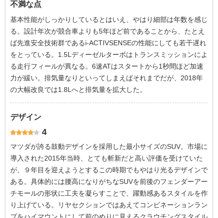
不満な点
基本性能がしっかりしているとはいえ、やはり細部は年数を感じ
る。設計年次が競合車よりも5年ほど前であることから、たとえ
ば先進安全技術群であるi-ACTIVSENSEの性能にしても若干遅れ
をとっている。1.5Lディーゼルターボはトランスミッションによ
る走行フィールが異なる。6速ATはスタートから1秒間ほど加速
力が緩い。排気量なりといってしまえばそれまでだが、2018年
の大幅改良では1.8Lへと排気量を拡大した。
デザイン
4
マツダが誇る鼓動デザインを採用した最小サイズのSUV。市場に
導入された2015年当時、とても斬新だと高い評価を受けていた
が、９年目を迎えようとするこの時期でもやはり光るデザインで
ある。具体的には腰高になりがちなSUVを前後のフェンダーアー
チモールの形状に工夫を凝らすことで、躍動感あるスタイルを作
り上げている。リヤセクションではあえてコンビネーションラン
プをハイマウントにして前のめりに見えるクラウチングスタイル