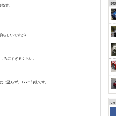
関
は抜群。
的らしいですが)
むしろ広すぎるくらい。
には至らず、17km前後です。
ca