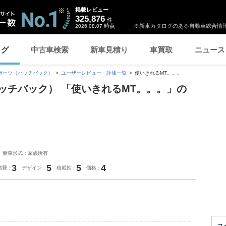
掲載レビュー
325,876
件
時点
※新車カタログのある自動車総合情報
2026.08.07
ログ
中古車検索
新車見積り
車買取
ニュース
ポーツ（ハッチバック）
ユーザーレビュー・評価一覧
使いきれるMT。。。
ッチバック） 「使いきれるMT。。。」の
乗車形式：家族所有
3
5
5
4
燃費
デザイン
積載性
価格