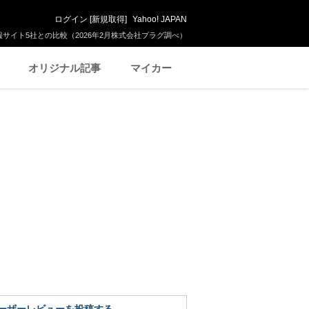
ログイン
[
新規取得
]
Yahoo! JAPAN
サイト5社との比較（2026年2月株式会社プラグ調べ）
オリジナル記事
マイカー