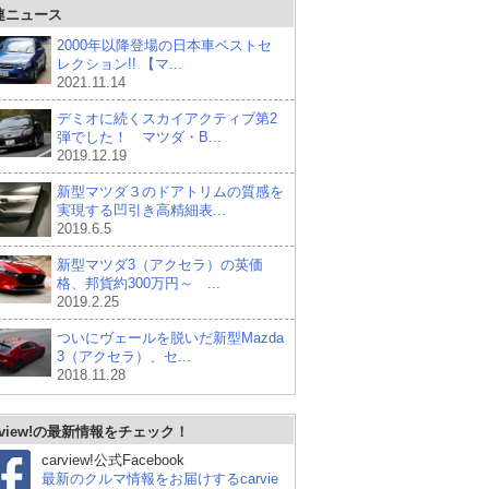
連ニュース
2000年以降登場の日本車ベストセ
レクション!! 【マ...
2021.11.14
デミオに続くスカイアクティブ第2
弾でした！ マツダ・B...
2019.12.19
新型マツダ３のドアトリムの質感を
実現する凹引き高精細表...
2019.6.5
新型マツダ3（アクセラ）の英価
格、邦貨約300万円～ ...
2019.2.25
ついにヴェールを脱いだ新型Mazda
3（アクセラ）、セ...
2018.11.28
rview!の最新情報をチェック！
carview!公式Facebook
最新のクルマ情報をお届けするcarvie