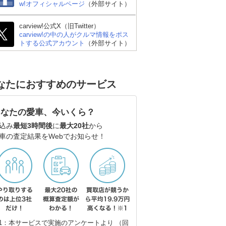
w!オフィシャルページ
（外部サイト）
carview!公式X（旧Twitter）
carview!の中の人がクルマ情報をポス
トする公式アカウント
（外部サイト）
なたにおすすめのサービス
あなたの愛車、今いくら？
込み
最短3時間後
に
最大20社
から
車の査定結果をWebでお知らせ！
1：本サービスで実施のアンケートより （回