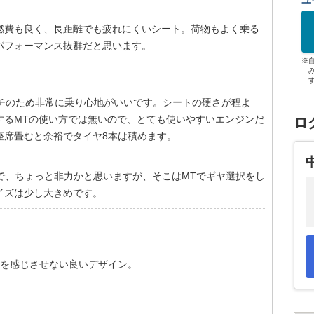
ユ
燃費も良く、長距離でも疲れにくいシート。荷物もよく乗る
パフォーマンス抜群だと思います。
※
ンチのため非常に乗り心地がいいです。シートの硬さが程よ
するMTの使い方では無いので、とても使いやすいエンジンだ
ロ
座席畳むと余裕でタイヤ8本は積めます。
うことで、ちょっと非力かと思いますが、そこはMTでギヤ選択をし
イズは少し大きめです。
さを感じさせない良いデザイン。