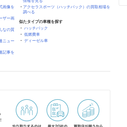
情報を見る
式画像を
アクセラスポーツ（ハッチバック）の買取相場を
調べる
ーザー画
似たタイプの車種を探す
ハッチバック
んなの質
低燃費車
ディーゼル車
連ニュー
連記事を
ら
！