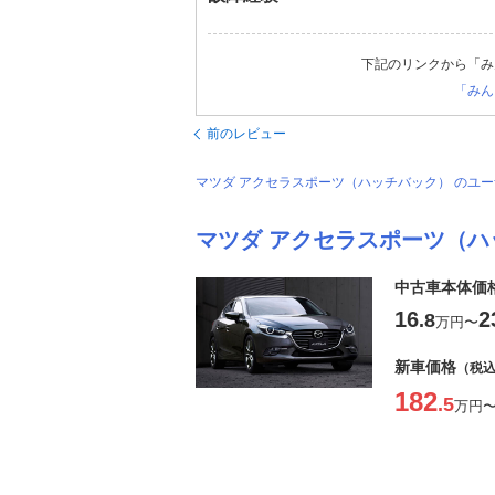
下記のリンクから「み
「みん
前のレビュー
マツダ アクセラスポーツ（ハッチバック） のユ
マツダ アクセラスポーツ（ハ
中古車本体価
16
2
.8
万円
〜
新車価格
（税
182
.5
万円