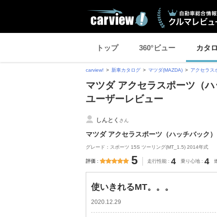
トップ
360°ビュー
カタ
carview!
新車カタログ
マツダ(MAZDA)
アクセラス
マツダ アクセラスポーツ（ハ
ユーザーレビュー
しんとく
さん
マツダ アクセラスポーツ（ハッチバック）
グレード：スポーツ 15S ツーリング(MT_1.5) 2014年式
5
4
4
評価
走行性能
乗り心地
使いきれるMT。。。
2020.12.29