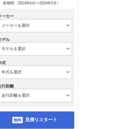
答期間：2023年6月〜2024年5月）
メーカー
モデル
トヨタ ヤリス
スズキ アルト
ス
年式
走行距離
見積りスタート