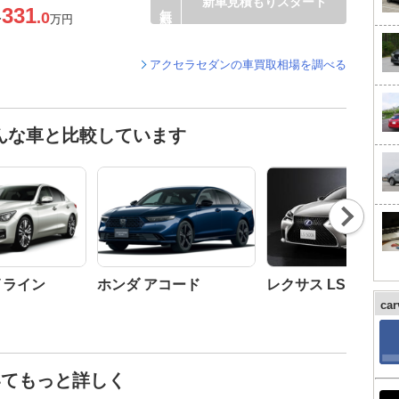
新車見積もりスタート
331
.0
〜
万円
アクセラセダンの車買取相場を調べる
んな車と比較しています
Nex
t
イライン
ホンダ アコード
レクサス LS
ca
いてもっと詳しく