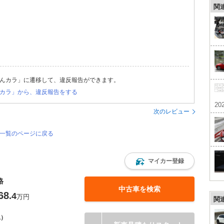
関
んカラ」に遷移して、違反報告ができます。
カラ」から、違反報告をする
202
次のレビュー
価一覧のページに戻る
マイカー登録
格
中古車を検索
68
.4
万円
関
込）