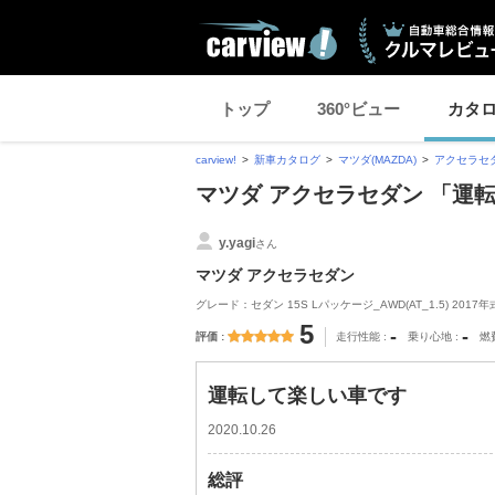
トップ
360°ビュー
カタ
carview!
新車カタログ
マツダ(MAZDA)
アクセラセ
マツダ アクセラセダン 「運
y.yagi
さん
マツダ アクセラセダン
グレード：セダン 15S Lパッケージ_AWD(AT_1.5) 2017年
5
-
-
評価
走行性能
乗り心地
燃
運転して楽しい車です
2020.10.26
総評