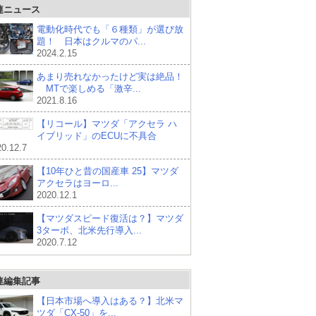
連ニュース
電動化時代でも「６種類」が選び放
題！ 日本はクルマのパ...
2024.2.15
あまり売れなかったけど実は絶品！
MTで楽しめる「激辛...
2021.8.16
【リコール】マツダ「アクセラ ハ
イブリッド」のECUに不具合
0.12.7
【10年ひと昔の国産車 25】マツダ
アクセラはヨーロ...
2020.12.1
【マツダスピード復活は？】マツダ
3ターボ、北米先行導入...
2020.7.12
連編集記事
【日本市場へ導入はある？】北米マ
ツダ「CX-50」を...