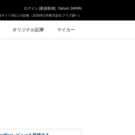
ログイン
[
新規取得
]
Yahoo! JAPAN
サイト5社との比較（2026年2月株式会社プラグ調べ）
オリジナル記事
マイカー