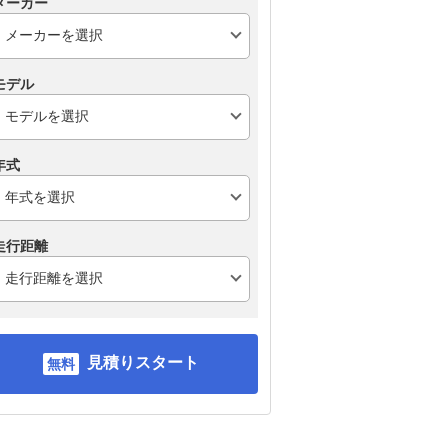
メーカー
モデル
年式
走行距離
見積りスタート