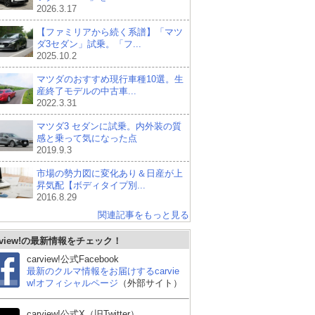
2026.3.17
【ファミリアから続く系譜】「マツ
ダ3セダン」試乗。「フ...
2025.10.2
マツダのおすすめ現行車種10選。生
産終了モデルの中古車...
2022.3.31
マツダ3 セダンに試乗。内外装の質
感と乗って気になった点
2019.9.3
市場の勢力図に変化あり＆日産が上
昇気配【ボディタイプ別...
2016.8.29
関連記事をもっと見る
BMW 3シリーズ セダン
レクサス ISハイブリッ
スバ
rview!の最新情報をチェック！
ド
carview!公式Facebook
最新のクルマ情報をお届けするcarvie
w!オフィシャルページ
（外部サイト）
carview!公式X（旧Twitter）