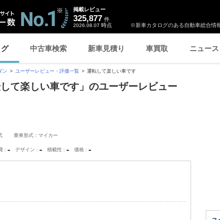
掲載レビュー
325,877
件
時点
※新車カタログのある自動車総合情報
2026.08.07
ログ
中古車検索
新車見積り
車買取
ニュース
ダン
ユーザーレビュー・評価一覧
運転して楽しい車です
転して楽しい車です」のユーザーレビュー
式
乗車形式：マイカー
-
-
-
-
費
デザイン
積載性
価格