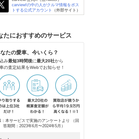
carview!の中の人がクルマ情報をポス
トする公式アカウント
（外部サイト）
なたにおすすめのサービス
あなたの愛車、今いくら？
込み
最短3時間後
に
最大20社
から
車の査定結果をWebでお知らせ！
1：本サービスで実施のアンケートより （回
答期間：2023年6月〜2024年5月）