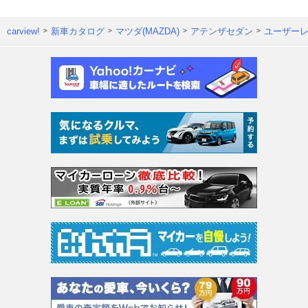
carview!
新車カタログ
マツダ(MAZDA)
アテンザセダン
ユーザー