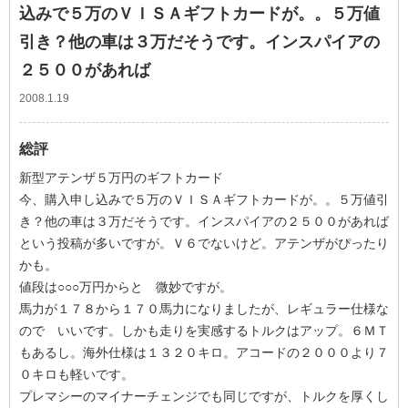
込みで５万のＶＩＳＡギフトカードが。。５万値
引き？他の車は３万だそうです。インスパイアの
２５００があれば
2008.1.19
総評
新型アテンザ５万円のギフトカード
今、購入申し込みで５万のＶＩＳＡギフトカードが。。５万値引
き？他の車は３万だそうです。インスパイアの２５００があれば
という投稿が多いですが。Ｖ６でないけど。アテンザがぴったり
かも。
値段は○○○万円からと 微妙ですが。
馬力が１７８から１７０馬力になりましたが、レギュラー仕様な
ので いいです。しかも走りを実感するトルクはアップ。６ＭＴ
もあるし。海外仕様は１３２０キロ。アコードの２０００より７
０キロも軽いです。
プレマシーのマイナーチェンジでも同じですが、トルクを厚くし