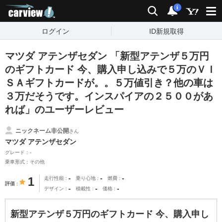
carview!
検索
通知
i
ログイン
ID新規取得
マツダ アテンザセダン 「新型アテンザ５万円
のギフトカード 今、購入申し込みで５万のＶＩ
ＳＡギフトカードが。。５万値引き？他の車は
３万だそうです。インスパイアの２５００があ
れば」のユーザーレビュー
ニックネーム非公開
さん
マツダ アテンザセダン
グレード：-
乗車形式：その他
-
-
-
1
走行性能
乗り心地
燃費
評価
-
-
-
デザイン
積載性
価格
新型アテンザ５万円のギフトカード 今、購入申し