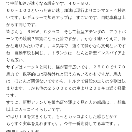
て中間加速が速くなる設定です、４０－８０、
６０－１００といった追い越し加速は現行よりコンマ３－４秒速
いです。レギュラーで加速アップは すごいです、自動車税は上
がらず同じです。
皆さんも ＢＭＷ、Ｃクラス、そして新型アテンザの アウトバ
ーンでの競演？御覧になった筈ですが。。かなり速いうえに、静
かな走りみたいです。。４気等で 速くて静かなら文句ないです
ね 自動車税も同じ。。トランクは なんと新型インスパイアよ
りも広い。
サイズはマークＸと同じ。幅が若干広いです。２５００で１７０
馬力で 数字的には期待外れと思う方もいるかもですが。馬力
は ほとんど関係ないですから、トルクで普段の走りの９割は決
まります。しかも他の２５００ｃｃの車より２００キロ近く軽量
です。
すでに、新型アテンザを販売店で運よく見た人の感想は、、想像
以上にカッコイイらしいです。
やはりＩＳを大きくして、もっとカッコよくした感じとか？
もうすぐ実車を見れますが。。今年一番期待してる車です。。