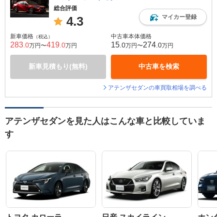
総合評価
マイカー登録
4.3
新車価格
中古車本体価格
（税込）
283
419
15
274
.0
.0
.0
.0
万円〜
万円
万円〜
万円
新車見積もり(無料)
中古車を検索
アテンザセダンの車買取相場を調べる
アテンザセダンを見た人はこんな車と比較していま
す