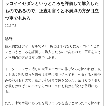
ッコイイセダンというところを評価して購入した
ものであるので、正直を言うと不満点の方が目立
つ車でもある。
2013.7.3
総評
個人的にはディーゼルでMT、あとはそれなりにカッコイイセダ
ンというところを評価して購入したものであるので、正直を言う
と不満点の方が目立つ車でもある。
トヨタ・ニッサン辺りの大手メーカーの作り込みと比べれば、良
くも悪く割り切った部分は本当に割り切ってる（ヘタすると軽並
みの部分も）ので、細かい部分まで気を配った、至れりつくせり
が欲しければこの車ですらカローラにも負ける部分が普通にあ
る。
ただ、中途半端にあっちを削りこっちを盛りとやった車と比べれ