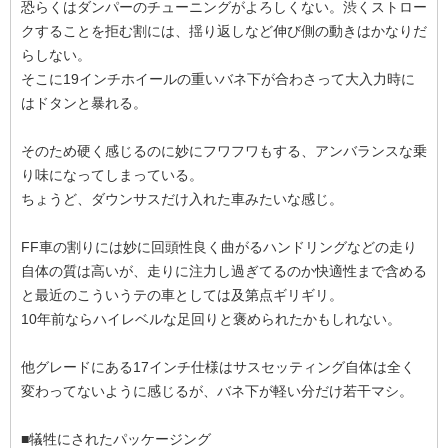
恐らくはダンパーのチューニングがよろしくない。渋くストロー
クすることを拒む割には、揺り返しなど伸び側の動きはかなりだ
らしない。
そこに19インチホイールの重いバネ下が合わさって大入力時に
はドタンと暴れる。
そのため硬く感じるのに妙にフワフワもする、アンバランスな乗
り味になってしまっている。
ちょうど、ダウンサスだけ入れた車みたいな感じ。
FF車の割りには妙に回頭性良く曲がるハンドリングなどの走り
自体の質は高いが、走りに注力し過ぎてるのか快適性まで含める
と最近のこういうテの車としては及第点ギリギリ。
10年前ならハイレベルな足回りと褒められたかもしれない。
他グレードにある17インチ仕様はサスセッティング自体は全く
変わってないように感じるが、バネ下が軽い分だけ若干マシ。
■犠牲にされたパッケージング