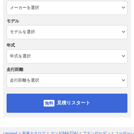
モデル
年式
走行距離
見積りスタート
carview!
新車カタログ
マツダ(MAZDA)
アテンザセダン
ユーザー