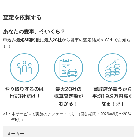
査定を依頼する
あなたの愛車、今いくら？
申込み
最短3時間後
に
最大20社
から愛車の査定結果をWebでお知ら
せ！
※1：本サービスで実施のアンケートより （回答期間：2023年6月〜2024
年5月）
メーカー