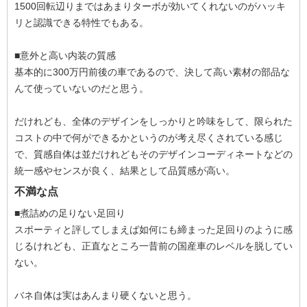
1500回転辺りまではあまりターボが効いてくれないのがハッキ
リと認識できる特性でもある。
■意外と高い内装の質感
基本的に300万円前後の車であるので、決して高い素材の部品な
んて使っていないのだと思う。
だけれども、全体のデザインをしっかりと吟味をして、限られた
コストの中で何ができるかというのが考え尽くされている感じ
で、質感自体は並だけれどもそのデザインコーディネートなどの
統一感やセンスが良く、結果として品質感が高い。
不満な点
■煮詰めの足りない足回り
スポーティと評してしまえば如何にも締まった足回りのように感
じるけれども、正直なところ一昔前の国産車のレベルを脱してい
ない。
バネ自体は実はあんまり硬くないと思う。