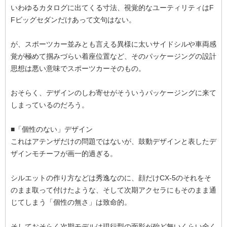
いわゆるカタログに出てくる寸法、視覚的なユーティリティはF
Fビッグセダンだけあって文句はない。
が、スポーツカー並みとも言える異様に太いサイドシルや車両感
覚が極めて掴みづらい着座位置など、そのパッケージングの設計
思想は悪い意味でスポーツカーそのもの。
おそらく、デザインのしわ寄せがそういうパッケージングに来て
しまっているのだろう。
■「個性のない」デザイン
これはアテンザだけの問題ではないが、鼓動デザインと表したデ
ザインモチーフが画一的過ぎる。
シルエットの作り方などは秀逸なのに、顔だけCX-5のそれをそ
のまま取って付けたような、そして次期アクセラにもそのまま通
じてしまう「個性の無さ」は致命的。
そしておそらく次期モデルは現行型の面影が殆ど無いくらい全く