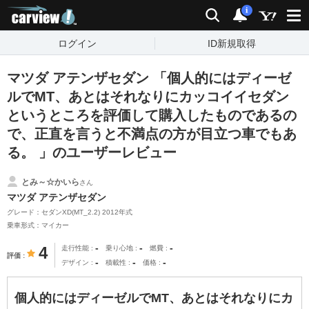
carview!
検索
通知
i
ログイン
ID新規取得
マツダ アテンザセダン 「個人的にはディーゼ
ルでMT、あとはそれなりにカッコイイセダン
というところを評価して購入したものであるの
で、正直を言うと不満点の方が目立つ車でもあ
る。 」のユーザーレビュー
とみ～☆かいら
さん
マツダ アテンザセダン
グレード：セダンXD(MT_2.2) 2012年式
乗車形式：マイカー
-
-
-
4
走行性能
乗り心地
燃費
評価
-
-
-
デザイン
積載性
価格
個人的にはディーゼルでMT、あとはそれなりにカ