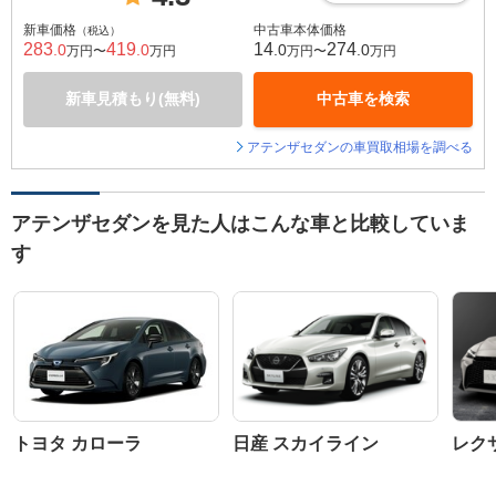
新車価格
中古車本体価格
（税込）
283
419
14
274
.0
.0
.0
.0
万円〜
万円
万円〜
万円
新車見積もり(無料)
中古車を検索
アテンザセダンの車買取相場を調べる
アテンザセダンを見た人はこんな車と比較していま
す
トヨタ カローラ
日産 スカイライン
レク