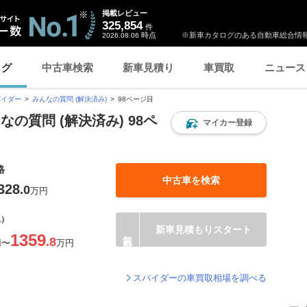
掲載レビュー
325,854
件
時点
※新車カタログのある自動車総合情報
2026.08.06
ログ
中古車検索
新車見積り
車買取
ニュース
パイダー
みんなの質問 (解決済み)
98ページ目
の質問 (解決済み) 98ペ
マイカー登録
格
中古車を検索
328
.0
万円
込）
新車見積もりスタート
1359
.8
円
〜
万円
スパイダーの車買取相場を調べる