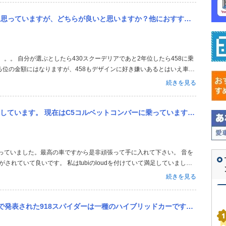
？他におすすめはありますか？ まず、自宅の駐車場は車が四台の駐車スペースがあります 今現在、親は車を三台所有し...
る位の金額にはなりますが、458もデザインに好き嫌いあるとはいえ車の
バル車のマクラーレンMP4-12Cも出てますし。スクーデリアが280
続きを見る
ったとこ...
に乗っています。 貯金は500万円弱ありあと150～200万円貯めてコルベットを売りF355を購入しようとして...
されていて良いです。 私はtubiのloudを付けていて満足していました
http://www.youtube.com/watch?v=ZKUobz9iZ_g http://
続きを見る
リッドカーですが、何故カレラGTを凌ぐほどのパフォーマンスがあるのでしょうか？まず、200馬力以上の出力を発生...