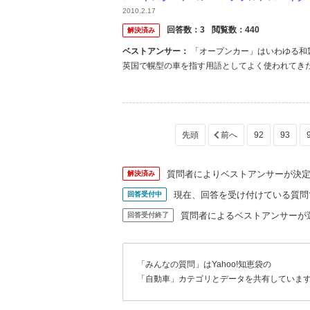
2010.2.17
回答数：
3
閲覧数：
440
解決済み
ベストアンサー：
「オープンカー」はいわゆる和製英語で、日本語では幌型の車という意味ですね。 「ロードスター」は
英国で幌型の車を指す用語としてよく使われてき
れています。 「コンバーチブルは」米国でよく使
でよく使われてきた言葉です。 同様にドイツやフラ
92
93
質問者によりベストアンサーが決
解決済み
現在、回答を受け付けている質問
回答受付中
質問者によるベストアンサーが
回答受付終了
「みんなの質問」はYahoo!知恵袋の
「自動車」カテゴリとデータを共有していま