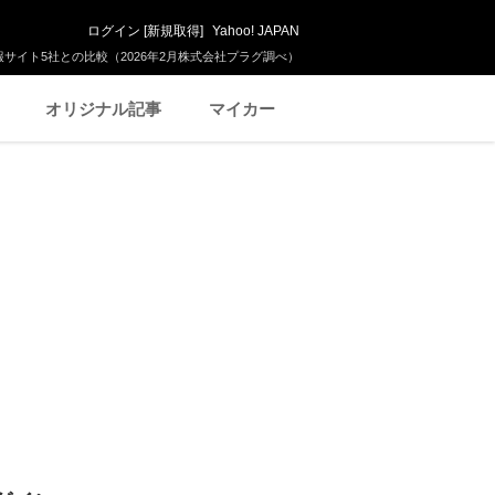
ログイン
[
新規取得
]
Yahoo! JAPAN
サイト5社との比較（2026年2月株式会社プラグ調べ）
オリジナル記事
マイカー