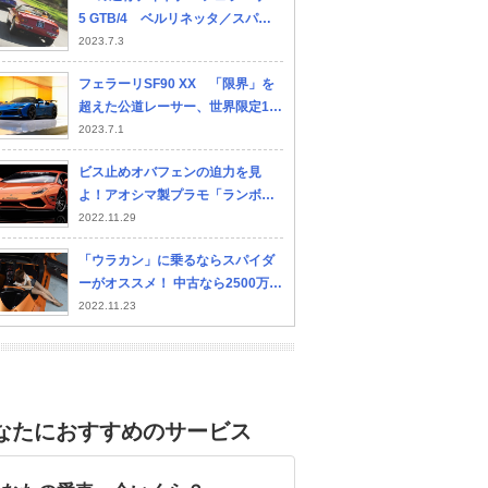
5 GTB/4 ベルリネッタ／スパイ
ダー／コンペティツィオーネ 中
2023.7.3
編
フェラーリSF90 XX 「限界」を
超えた公道レーサー、世界限定13
98台 エアロとパワー大幅強化
2023.7.1
ビス止めオバフェンの迫力を見
よ！アオシマ製プラモ「ランボル
ギーニ・ウラカン」＋トランスキ
2022.11.29
ットを作る・前編【モデルカー
「ウラカン」に乗るならスパイダ
ズ】
ーがオススメ！ 中古なら2500万円
オーバーでV10サウンドをダイレ
2022.11.23
クトに聴けます【真夜中のブロー
カー】
なたにおすすめのサービス