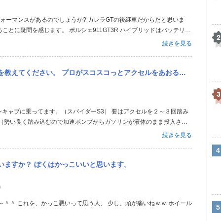
ことに疑問を感じます。 ポルシェ911GT3R ハイブリッドはバッテリー
00psくらいのモーターを搭載できると思います。 http://trendy.nik
続きを見る
スコスコっとアクセルをあおる、アレです。 車は、スーパーセブンのコスワースエンジンです。
 （勢い良く踏み込むので加速ポンプからガソリンが液体のまま投入され
０秒ほど）と内部でガソリンが気化します。 そこでキーを捻るとスロー
続きを見る
きますので、先のシリン...
思いますか？ ぼくはかっこいいと思います。
り