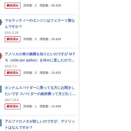
解決済み
回答数：
2
閲覧数：
80,929
マセラッティーのエンジンはフェラーリ製な
んですか？
2011.5.28
解決済み
回答数：
2
閲覧数：
30,828
アメリカの車の燃費を知りたいのですが ＭＰ
Ｇ（mile per gallon）をl/kmに直したのです
がどう計算すればいいのですか？ 例えば３３
2011.7.3
mpgだったら？回答お願いします！
解決済み
回答数：
3
閲覧数：
16,825
カンナムスパイダーに乗ってる方にお聞きし
たいです スパイダーの維持費って月どれくら
いかかりますか？ 2年に一度の車検には、い
2017.10.9
くらぐらいかかりますか？ それからスパイダ
解決済み
回答数：
1
閲覧数：
15,699
ーに乗っていて、トラブルって...
アルファロメオが欲しいのですが、デメリッ
トはなんですか？