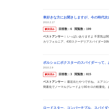
車好きな方にお聞きしますが、今の時代次
2010.2.17
回答数：
6
閲覧数：
199
解決済み
ベストアンサー：
いっぱいありますよ 不景気は関係ありません フェラーリ599、612、430スクーデリア、458イタリア、
カリフォルニア、430スクーデリアスパイダー16M
ンチGTスポード 勉強がんばります。。。
ポルシェにボクスターのスパイダーって、あるんですか？
2010.2.9
回答数：
3
閲覧数：
815
解決済み
ベストアンサー：
最近出たやつですね。 エアコン無しの走りに徹したグレードで、幌も簡易タイプの脱着式です。 装備の
簡素化でノーマルグレードより80キロの軽量化、
本では6月あたりからになります。 補足です。 日
ロードスター、コンバーチブル、スパイダー…俺にはすべてオープン