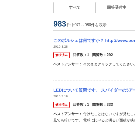
すべて
回答受付中
983
件中971～980件を表示
このポルシェは何ですか？ http://www.po
2010.3.28
回答数：
1
閲覧数：
292
解決済み
ベストアンサー：
そのままクリックしてください。
LEDについて質問です。 スパイダーの5アームをストップランプに使用している方はいら
2010.3.19
回答数：
1
閲覧数：
333
解決済み
ベストアンサー：
付けたことはないですが見たことはあります。 全然ダメですね。昼間は付いているかわかんないし、夜
見ても暗いです。 電球に比べると明るい面積が狭