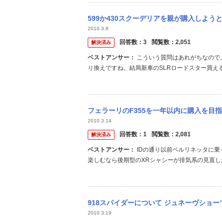
599か430スクーデリアを親が購入しようと思っていますが、どちらが良いと思いますか
2010.3.8
回答数：
3
閲覧数：
2,051
解決済み
ベストアンサー：
こういう質問はあれがちなので。。。 自分が選ぶとしたら430スクーデリアであと2年位したら458に乗
り換えですね。結局新車のSLRロードスター買え
性能としては素晴らしいものですよ。2年後にはライ
0、458が乗り出し3600だとして追い金＋2000とい
フェラーリのF355を一年以内に購入を目指しています。 現在はC5コルベットコンバー
2010.3.14
回答数：
1
閲覧数：
2,081
解決済み
ベストアンサー：
IDの通り以前ベルリネッタに乗っていました。最高の車ですから是非頑張って手に入れて下さい。 音を
楽しむなら後期型のXRシャシーが排気系の見直しが
が、キダスペが最高という人も多いです。 tubiだとこんな感じです 
www.y...
918スパイダーについて ジュネーヴショーで発表された918スパイダーは一種のハイブ
2010.3.19