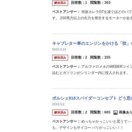
回答数：
1
閲覧数：
303
解決済み
ベストアンサー：
何故カレラGTを凌ぐほどのパフォーマンスがあるのでしょうか? カレラGTの後継車だからだと思いま
す。 200馬力以上の出力を発生するモーターがある
を積んでいないため163psですが、バッテリーを積めば2
keibp.co.jp/ar...
キャブレター車のエンジンをかける「技」を教えてください。 プロが
2010.3.10
回答数：
2
閲覧数：
355
解決済み
ベストアンサー：
アルファロメオのWEBERツインキャブに乗ってます。（スパイダーS3） 要はアクセルを２～３回踏み
込むとガソリンがシリンダー内に投入されます。
ます） そこですぐにキーを捻らず、少し待つ（１
系統から気化されたガソリンと空気の混合気が入って
ポルシェ918スパイダーコンセプト どう
2010.3.2
回答数：
2
閲覧数：
665
画像あ
解決済み
ベストアンサー：
めっちゃかっこいいと思うで～～＾＾ これを、かっこ悪いって思う人、 少し、頭が痛いねｗｗ ホイール
も、デザインもサイコー バリかっこいい！！