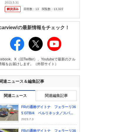
2013.5.31
解決済み
回答数：
13
閲覧数：
13,322
carview!の最新情報をチェック！
cebook、X（旧Twitter）、Youtubeで最新のクル
情報をお届けします。（外部サイト）
関連ニュース＆編集記事
関連ニュース
関連編集記事
FRの通称デイトナ フェラーリ36
5 GTB/4 ベルリネッタ／スパイ
ダー／コンペティツィオーネ 後
2023.7.3
編
FRの通称デイトナ フェラーリ36