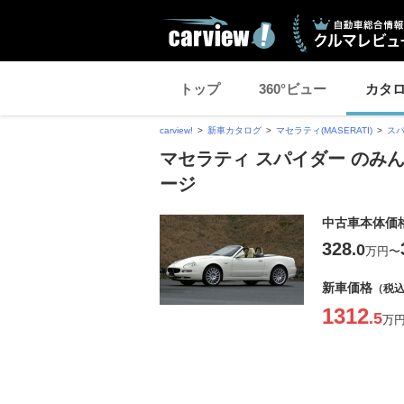
トップ
360°ビュー
カタ
carview!
新車カタログ
マセラティ(MASERATI)
ス
マセラティ スパイダー のみんな
ージ
中古車本体価
328
.0
万円
〜
新車価格
（税
1312
.5
万