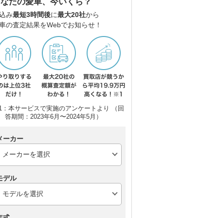
あなたの愛車、今いくら？
込み
最短3時間後
に
最大20社
から
車の査定結果をWebでお知らせ！
1：本サービスで実施のアンケートより （回
ター
トヨタ コペン
ポルシェ 718 ボクスタ
ポル
答期間：2023年6月〜2024年5月）
ー
レ
メーカー
モデル
年式