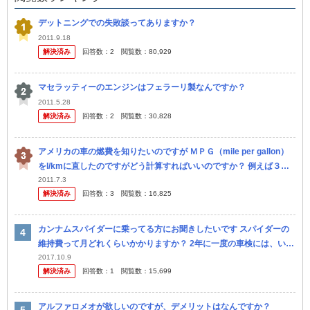
デットニングでの失敗談ってありますか？
2011.9.18
解決済み
回答数：
2
閲覧数：
80,929
マセラッティーのエンジンはフェラーリ製なんですか？
2011.5.28
解決済み
回答数：
2
閲覧数：
30,828
アメリカの車の燃費を知りたいのですが ＭＰＧ（mile per gallon）
をl/kmに直したのですがどう計算すればいいのですか？ 例えば３３
mpgだったら？回答お願いします！
2011.7.3
解決済み
回答数：
3
閲覧数：
16,825
カンナムスパイダーに乗ってる方にお聞きしたいです スパイダーの
維持費って月どれくらいかかりますか？ 2年に一度の車検には、いく
らぐらいかかりますか？ それからスパイダーに乗っていて、トラブ
2017.10.9
解決済み
回答数：
1
閲覧数：
15,699
ルって...
アルファロメオが欲しいのですが、デメリットはなんですか？