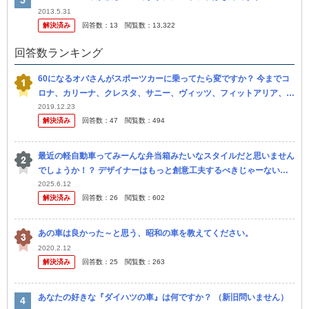
2013.5.31
解決済み
回答数：
13
閲覧数：
13,322
回答数ランキング
60になるオバさんがスポーツカーに乗ってたら変ですか？ 今までコ
ロナ、カリーナ、クレスタ、サニー、ヴィッツ、フィットアリア、シ
エンタと乗ってきました。 しかしここ最近無性にスポーツカーが乗
2019.12.23
解決済み
回答数：
47
閲覧数：
494
りた...
最近の軽自動車ってみーんな弁当箱みたいなスタイルだと思いません
でしょうか！？ デザイナーはもっと創意工夫するべきじゃーないで
しょうか！？ 昭和には素敵なデザインの軽自動車が有りました！ フ
2025.6.12
解決済み
回答数：
26
閲覧数：
602
ロ...
あの車は良かった～と思う、昭和の車を教えてください。
2020.2.12
解決済み
回答数：
25
閲覧数：
263
あなたの好きな『ダイハツの車』は何ですか？ （新旧問いません）