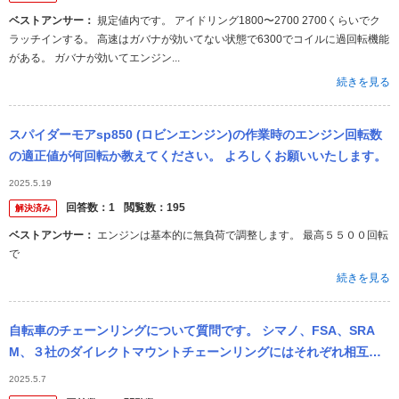
ベストアンサー：
規定値内です。 アイドリング1800〜2700 2700くらいでク
ラッチインする。 高速はガバナが効いてない状態で6300でコイルに過回転機能
がある。 ガバナが効いてエンジン...
続きを見る
スパイダーモアsp850 (ロビンエンジン)の作業時のエンジン回転数
の適正値が何回転か教えてください。 よろしくお願いいたします。
2025.5.19
回答数：
1
閲覧数：
195
解決済み
ベストアンサー：
エンジンは基本的に無負荷で調整します。 最高５５００回転
で
続きを見る
自転車のチェーンリングについて質問です。 シマノ、FSA、SRA
M、３社のダイレクトマウントチェーンリングにはそれぞれ相互性
はありますか？
2025.5.7