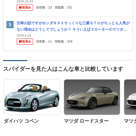
2025.10.23
解決済み
回答数：
23
閲覧数：
251
旧車の話ですがホンダＮＳＸそっくりな三菱ＧＴ０がちっとも人気が
ない理由はどうしてでしょうか？ そういえば３ローターのマツダ・
コスモも人気ないですね！？ 初代トヨタ・ソアラも，ダットサンＺ
2019.6.24
解決済み
回答数：
21
閲覧数：
329
と比べ...
スパイダーを見た人はこんな車と比較しています
ダイハツ コペン
マツダ ロードスター
マツ