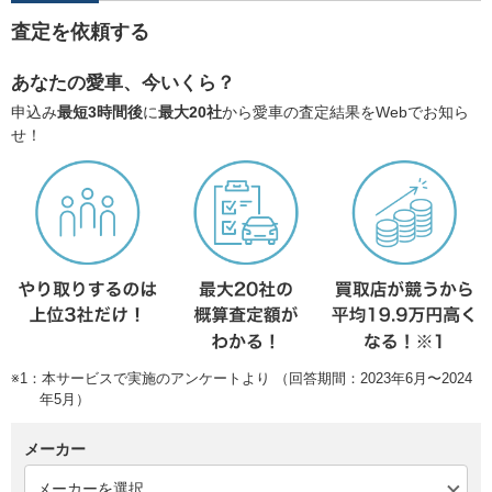
査定を依頼する
あなたの愛車、今いくら？
申込み
最短3時間後
に
最大20社
から愛車の査定結果をWebでお知ら
せ！
※1：本サービスで実施のアンケートより （回答期間：2023年6月〜2024
年5月）
メーカー