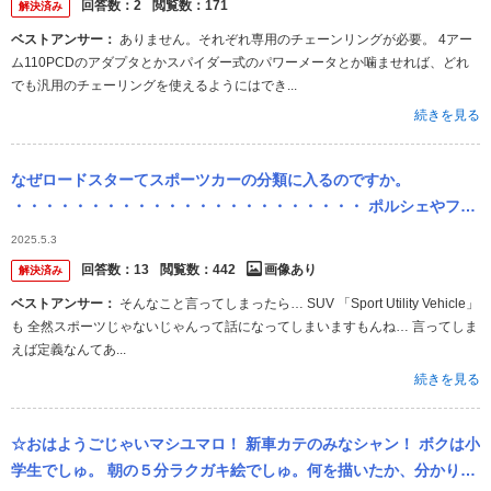
回答数：
2
閲覧数：
171
解決済み
ベストアンサー：
ありません。それぞれ専用のチェーンリングが必要。 4アー
ム110PCDのアダプタとかスパイダー式のパワーメータとか噛ませれば、どれ
でも汎用のチェーリングを使えるようにはでき...
続きを見る
なぜロードスターてスポーツカーの分類に入るのですか。
・・・・・・・・・・・・・・・・・・・・・・・ ポルシェやフェ
ラーリでも屋根のないスポーツカーを作っていますが。 よく分から
2025.5.3
ないのですが。 ...
回答数：
13
閲覧数：
442
画像あり
解決済み
ベストアンサー：
そんなこと言ってしまったら… SUV 「Sport Utility Vehicle」
も 全然スポーツじゃないじゃんって話になってしまいますもんね… 言ってしま
えば定義なんてあ...
続きを見る
☆おはようごじゃいマシユマロ！ 新車カテのみなシャン！ ボクは小
学生でしゅ。 朝の５分ラクガキ絵でしゅ。何を描いたか、分かりマ