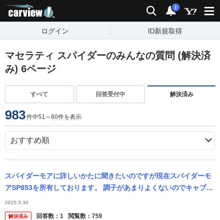
carview!
検索
通知
i
ログイン
ID新規取得
マセラティ スパイダーのみんなの質問 (解決済
み) 6ページ
すべて
回答受付中
解決済み
983
件中51～60件を表示
スパイダーモアに詳しいかたに聞きたいのですが現在スパイダーモ
アSP853を所有しております。 調子があまりよくないのでキャブレ
ターの調整について質問です。 現在アイドリング2300rpm アクセ...
2025.5.30
回答数：
1
閲覧数：
759
解決済み