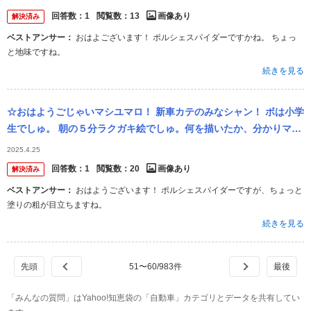
回答数：
1
閲覧数：
13
画像あり
解決済み
ベストアンサー：
おはよございます！ ポルシェスパイダーですかね。 ちょっ
と地味ですね。
続きを見る
☆おはようごじゃいマシユマロ！ 新車カテのみなシャン！ ボは小学
生でしゅ。 朝の５分ラクガキ絵でしゅ。何を描いたか、分かりマシ
ュかあ？
2025.4.25
回答数：
1
閲覧数：
20
画像あり
解決済み
ベストアンサー：
おはようございます！ ポルシェスパイダーですが、ちょっと
塗りの粗が目立ちますね。
続きを見る
51
〜
60
/
983
件
「みんなの質問」はYahoo!知恵袋の「自動車」カテゴリとデータを共有してい