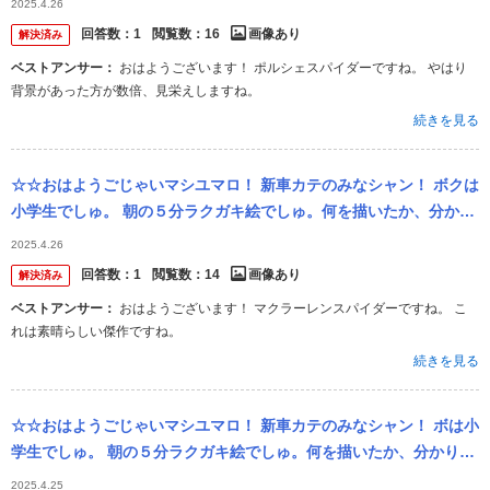
2025.4.26
回答数：
1
閲覧数：
16
画像あり
解決済み
ベストアンサー：
おはようございます！ ポルシェスパイダーですね。 やはり
背景があった方が数倍、見栄えしますね。
続きを見る
☆☆おはようごじゃいマシユマロ！ 新車カテのみなシャン！ ボクは
小学生でしゅ。 朝の５分ラクガキ絵でしゅ。何を描いたか、分かり
マシュかあ？
2025.4.26
回答数：
1
閲覧数：
14
画像あり
解決済み
ベストアンサー：
おはようございます！ マクラーレンスパイダーですね。 こ
れは素晴らしい傑作ですね。
続きを見る
☆☆おはようごじゃいマシユマロ！ 新車カテのみなシャン！ ボは小
学生でしゅ。 朝の５分ラクガキ絵でしゅ。何を描いたか、分かりマ
シュかあ？
2025.4.25