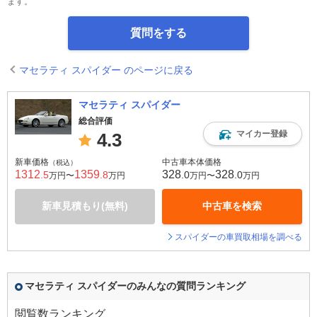
ます。
質問をする
マセラティ スパイダー のページに戻る
マセラティ スパイダー
総合評価
マイカー登録
4.3
新車価格
中古車本体価格
（税込）
1312
1359
328
328
.5
.8
.0
.0
万円〜
万円
万円〜
万円
新車見積もり(無料)
中古車を検索
スパイダーの車買取相場を調べる
マセラティ スパイダーのみんなの質問ランキング
閲覧数ランキング