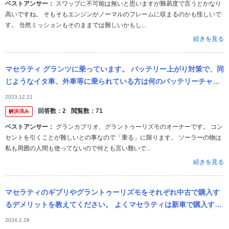
ベストアンサー：
スワップに不可能は無いと思いますが難易度で言うとかなり
高いですね。 そもそもエンジンがノーマルのフレームに収まるのかも怪しいで
す。 当然ミッションもそのままでは難しいかもし...
続きを見る
マセラティ グランツに乗っています。 バッテリー上がり対策で、同
じようなイタ車、外車等に乗られている方は何のバッテリーチャー
ジャーをお使いになられてるかお聞きしたいです。 補足 青空駐車な
2023.12.21
の...
回答数：
2
閲覧数：
71
解決済み
ベストアンサー：
グランカブリオ、グラントゥーリズモのオーナーです。 コン
セントを引くことが難しいとの事なので「乗る」に限ります。 ソーラーの物は
私も周囲の人間も使ってないので何とも言い難いで...
続きを見る
マセラティのギブリやグラントゥーリズモをそれぞれ中古で購入す
るデメリットを教えてください。 よくマセラティは新車で購入すべ
きと聞きます。 ギブリの中古なら何年式まで、走行距離はどのぐら
2024.2.28