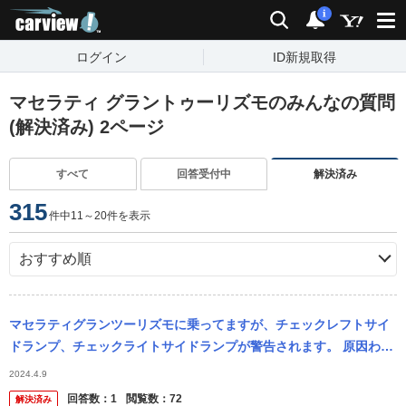
carview!
検索
通知
i
ログイン
ID新規取得
マセラティ グラントゥーリズモのみんなの質問
(解決済み) 2ページ
すべて
回答受付中
解決済み
315
件中11～20件を表示
マセラティグランツーリズモに乗ってますが、チェックレフトサイ
ドランプ、チェックライトサイドランプが警告されます。 原因わか
る方おられますか？ 因みにランプは点灯しております。
2024.4.9
回答数：
1
閲覧数：
72
解決済み