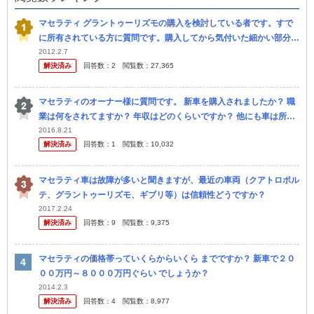
マセラティ グラントゥーリズモの購入を検討している者です。すで
に所有されている方に質問です。購入してから気付いた細かい部分な
どありましたら教えてください。 セカンドカーとしてでなくメイン
2012.2.7
解決済み
回答数：
2
閲覧数：
27,365
の使用...
マセラティのオーナー様に質問です。 新車を購入されましたか？ 職
業は何をされてますか？ 年収はどのくらいですか？ 他にも車は所有
してますか？ 維持費は年間いくらですか？
2016.8.21
解決済み
回答数：
1
閲覧数：
10,032
マセラティ車は故障が多いと聞きますが、最近の車両（クアトロポル
テ、グラントゥーリズモ、ギブリ等）は信頼性どうですか？
2017.2.24
解決済み
回答数：
9
閲覧数：
9,375
マセラティの価格帯っていくらからいくら までですか？ 新車で２０
００万円～８０００万円ぐらい でしょうか？
2014.2.3
解決済み
回答数：
4
閲覧数：
8,977