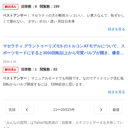
回答数：
8
閲覧数：
199
解決済み
ベストアンサー：
マセラティの方が断然カッコいい。 レ糞スなんて、恥ずかし
くて乗れない。 ダサい ボロい 遅い 所詮日本車
続きを見る
マセラティ グラントゥーリズモS のトルコンATモデルについて、ス
ポーツモードにすると3000回転以上から可変バルブが開き、爆音に
なるかと思うのですが、マニュアルモードにした場合でも同じでし
2024.1.31
ょ...
回答数：
1
閲覧数：
82
解決済み
ベストアンサー：
マニュアルモードでも同様です。なのでアイドリング含む低
回転からバルブ開放するには、EBM必須と思います。
続きを見る
11
〜
20
/
315
件
「みんなの質問」はYahoo!知恵袋の「自動車」カテゴリとデータを共有してい