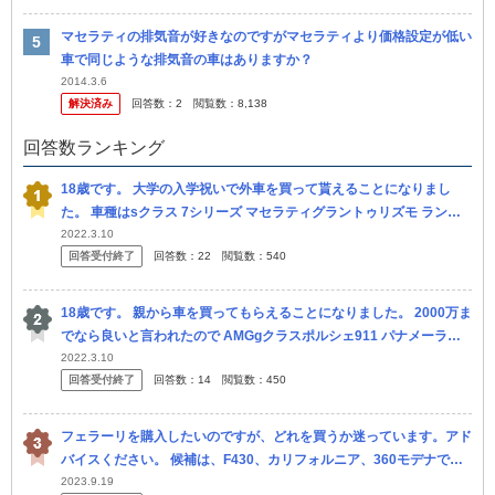
マセラティの排気音が好きなのですがマセラティより価格設定が低い
車で同じような排気音の車はありますか？
2014.3.6
解決済み
回答数：
2
閲覧数：
8,138
回答数ランキング
18歳です。 大学の入学祝いで外車を買って貰えることになりまし
た。 車種はsクラス 7シリーズ マセラティグラントゥリズモ ランド
ローバーレンジローバー ベントレーコンチネンタルGT gクラス ...
2022.3.10
回答受付終了
回答数：
22
閲覧数：
540
18歳です。 親から車を買ってもらえることになりました。 2000万ま
でなら良いと言われたので AMGgクラスポルシェ911 パナメーラか
マセラティグラントゥリズモ sクラス レンジローバー ベ...
2022.3.10
回答受付終了
回答数：
14
閲覧数：
450
フェラーリを購入したいのですが、どれを買うか迷っています。アド
バイスください。 候補は、F430、カリフォルニア、360モデナで
す。 重視するポイントは、音、維持費がなるべく少ない車です。
2023.9.19