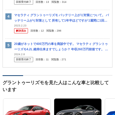
回答受付終了
回答数：
13
閲覧数：
314
現...
マセラティ グラントゥーリズモ バッテリー上がり対策について。 バ
ッテリー上がり対策として 所有して1年半ほどですが 1週間に1回乗
るようにしており 今まで上がらずに過ごして来ました。 しかし...
2023.2.23
解決済み
回答数：
12
閲覧数：
296
20歳がネットで400万円の車を商談中です。 マセラティ グラントゥ
ーリズモ4.2L 維持出来ますでしょうか？ 年収260万円前後です。 ま
た親に内緒で驚かせたくて秘密にしてますが、 怒られるで...
2024.2.8
回答受付終了
回答数：
11
閲覧数：
271
グラントゥーリズモを見た人はこんな車と比較して
います