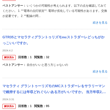
ベストアンサー：
いくつかの可能性が考えられます。以下の点を確認してみて
ください。 1. **電球の点灯状況**: 電球が劣化している可能性があります。交換
が必要です。 2. **配線の問...
続きを見る
GTR35とマセラティグラントゥリズモmcストラダーレどっちがか
っこいいですか。
2024.4.2
回答数：
1
閲覧数：
32
解決済み
ベストアンサー：
自分がいいと思う方じゃないの
続きを見る
マセラティ グラントゥーリズモのMCストラダーレをサラリーマン
で維持するには年収どれぐらいある方がいいですか。 当方年収2,00
0万で独身です。 駐車場代は月4万です。 大阪市中央区在住です。
2024.3.31
回答数：
1
閲覧数：
95
解決済み