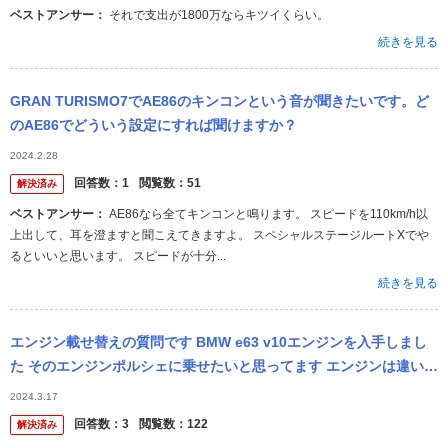
ベストアンサー：
それで支出が1800万ならキツイくらい。
続きを見る
GRAN TURISMO7でAE86のキンコンという音が聞きたいです。ど
のAE86でどういう設定にすれば聞けますか？
2024.2.28
回答数：
1
閲覧数：
51
解決済み
ベストアンサー：
AE86なら全てキンコンと鳴ります。 スピードを110km/h以
上出して、耳を澄ますと聞こえてきますよ。 スペシャルステージルートXでや
るといいと思います。 スピードが十分...
続きを見る
エンジン載せ替えの質問です BMW e63 v10エンジンを入手しまし
た そのエンジンポルシェに乗せたいと思ってます エンジンは違いま
すが、海外のyoutuberがポルシェ986にコルベットZO...
2024.3.17
回答数：
3
閲覧数：
122
解決済み