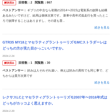
いまでで...
回答数：
2
閲覧数：
867
解決済み
ベストアンサー：
ギブリの中古なら初期の2014〜2015は電装系の故障も結構
あるみたいですけど、結局は個体次第です。 新車や高年式低走行を買ったとこ
ろで故障することはありますし、その逆も普...
続きを見る
GTR35 MY18とマセラティグラントゥーリズモMCストラダーレは
どっちの方が見た目かっこいいですか。
2024.2.24
回答数：
1
閲覧数：
30
解決済み
ベストアンサー：
好みは人それぞれ違い、例えば好みの異性でも同じ事で、ど
ちからは貴方次第です
続きを見る
レクサスLCとマセラティグラントゥーリズモ2007年〜2016年式は
どっちがカッコよく思えますか。
2024.2.20