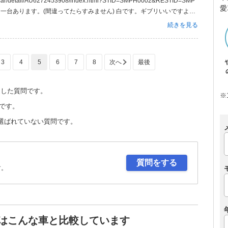
愛
ーセンサーに一台あります。(間違ってたらすみません) 白です。ギブリいいですよ
っこいい！
続きを見る
3
4
5
6
7
8
定した質問です。
※
です。
選ばれていない質問です。
質問をする
す。
人はこんな車と比較しています