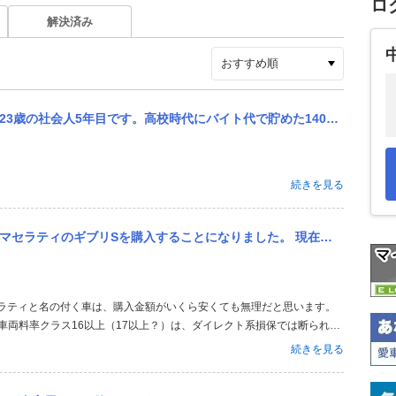
ロ
解決済み
で貯めた140万で1台目の車、クラウンを購入し、2年半後に横からの追突で廃車となり、その後2015年式のBMW...
続きを見る
た。 現在加入している保険会社ではギブリの車両保険を付けることが出来ません。 通販型の保険会社で、ギブリの車...
、車両料率クラス16以上（17以上？）は、ダイレクト系損保では断られる
のクルマは割と車両保険付保できますが、料率クラスが低いからだと思いま
続きを見る
めします。デメリット...