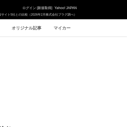
ログイン
[
新規取得
]
Yahoo! JAPAN
サイト5社との比較（2026年2月株式会社プラグ調べ）
オリジナル記事
マイカー