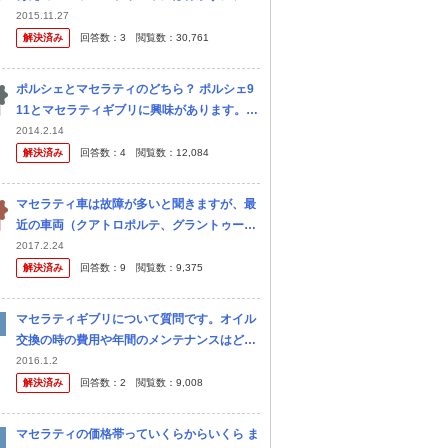
セラティ乗る人って変人が多いでしょうか？
2015.11.27
イタ車に乗ってる人ってちょいワルオヤジみ
解決済み
回答数：
3
閲覧数：
30,761
たいな人が多い気 がします。
ポルシェとマセラティのどちら？ ポルシェ9
11とマセラティギブリに興味があります。個
性が違う2台の車ですが、とても引かれるも
2014.2.14
のがあります。ところで、質問なのですが、
解決済み
回答数：
4
閲覧数：
12,084
ポウシェとマセラティのどちらが...
マセラティ車は故障が多いと聞きますが、最
近の車両（クアトロポルテ、グラントゥーリ
ズモ、ギブリ等）は信頼性どうですか？
2017.2.24
解決済み
回答数：
9
閲覧数：
9,375
マセラティギブリについて質問です。オイル
交換の時の費用や年間のメンテナンスはどれ
くらいかかりますか
2016.1.2
解決済み
回答数：
2
閲覧数：
9,008
マセラティの価格帯っていくらからいくら ま