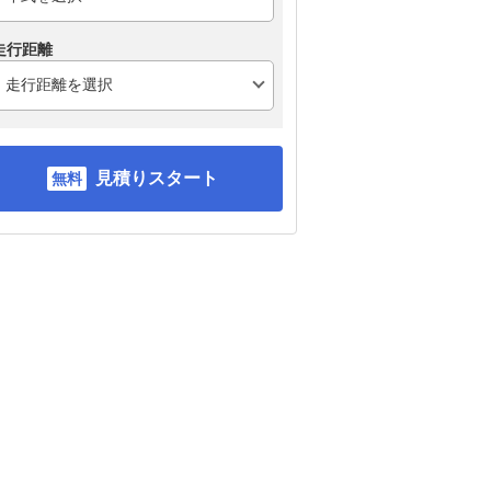
走行距離
レクサス ISハイブリッ
スバル WRX S4
BM
見積りスタート
ド