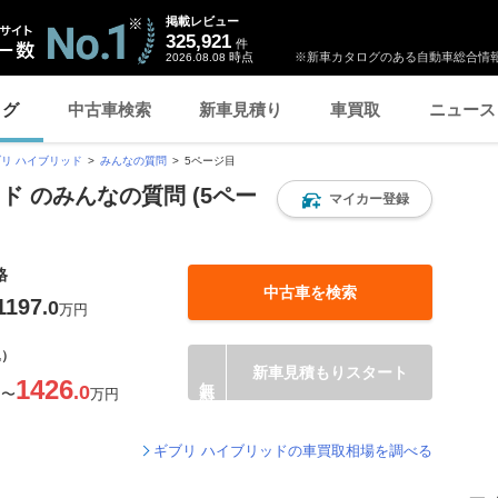
掲載レビュー
325,921
件
時点
※新車カタログのある自動車総合情報
2026.08.08
ログ
中古車検索
新車見積り
車買取
ニュース
リ ハイブリッド
みんなの質問
5ページ目
ド のみんなの質問 (5ペー
マイカー登録
格
中古車を検索
1197
.0
万円
込）
新車見積もりスタート
1426
.0
円
〜
万円
ギブリ ハイブリッドの車買取相場を調べる