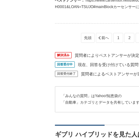
ベストアンサー：
https://www.carsensor.net/usedcar/detail/AU6272453908/index.html?STID=SMPH0002&RESTID=SMP
H0001&LOAN=TSUJO#mainBlockカ
ね！セダンだとクアトロポルテとギブリが1番か
1
2
質問者によりベストアンサーが決
解決済み
現在、回答を受け付けている質問
回答受付中
質問者によるベストアンサーが
回答受付終了
「みんなの質問」はYahoo!知恵袋の
「自動車」カテゴリとデータを共有していま
ギブリ ハイブリッドを見た