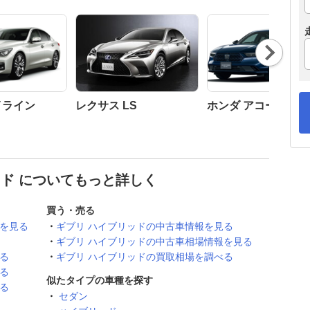
Nex
t
イライン
レクサス LS
ホンダ アコード
ッド についてもっと詳しく
買う・売る
ーを見る
ギブリ ハイブリッドの中古車情報を見る
ギブリ ハイブリッドの中古車相場情報を見る
る
ギブリ ハイブリッドの買取相場を調べる
る
似たタイプの車種を探す
る
セダン