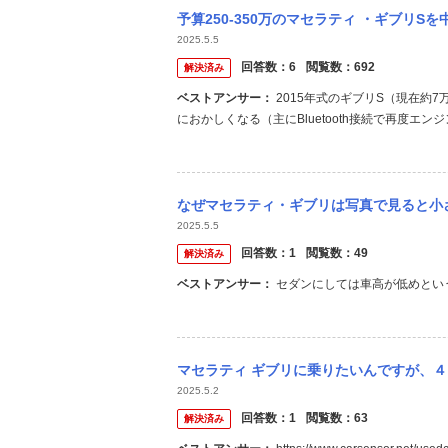
予算250-350万のマセラティ ・ギブリSを中古で購入検討しております。 ネットや
2025.5.5
回答数：
6
閲覧数：
692
解決済み
ベストアンサー：
2015年式のギブリS（現在約7万キロ）に乗っています。故障は経験したことないですが、ナビがごく稀
におかしくなる（主にBluetooth接続で再度
り、荷物が入っていたので、荷物を出して閉めた
告が付く（閉め直して復活）はありました。 オイル
なぜマセラティ・ギブリは写真で見ると小
2025.5.5
回答数：
1
閲覧数：
49
解決済み
ベストアンサー：
セダンにしては車高が低めとい
マセラティ ギブリに乗りたいんですが、
2025.5.2
回答数：
1
閲覧数：
63
解決済み