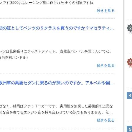
です 3500gtはレーシング用に作られた 全くの別物ですね
続きを見る
してベンツのＳクラスを買うのですか？マセラティギブリとかは対象外？
（当然右ハンドル）
続きを見る
ダンに乗るのが渋いのですか。アルベルや国産SUVに乗るのはイモでしょうか？
的な音を奏でるエンジン音を持ち合わせている訳でもありません。 初代
と呼ばれるジウジアーロがデザインした芸術品です。 3代目のマセラテ
続きを見る
ンを搭載したグレードもあり、...