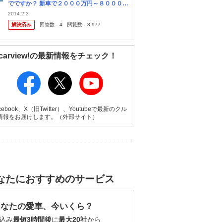
でですか？ 新車で２０００万円～８０００万
円ぐらい でしょうか？
2014.2.3
解決済み
回答数：
4
閲覧数：
8,977
carview!の最新情報をチェック！
cebook、X（旧Twitter）、Youtubeで最新のクル
情報をお届けします。（外部サイト）
なたにおすすめのサービス
あなたの愛車、今いくら？
込み
最短3時間後
に
最大20社
から