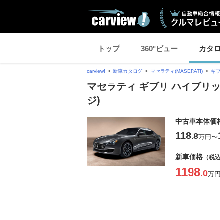
トップ
360°ビュー
カタ
carview!
新車カタログ
マセラティ(MASERATI)
ギブ
マセラティ ギブリ ハイブリッ
ジ)
中古車本体価
118
.8
万円
〜
新車価格
（税
1198
.0
万