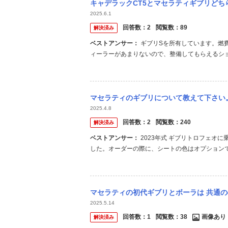
キャデラックCT5とマセラティギブリど
2025.6.1
回答数：
2
閲覧数：
89
解決済み
ベストアンサー：
ギブリSを所有しています。燃費は街乗り6kmです。そこを耐えれればギブリはめちゃ楽しい車です。デ
ィーラーがあまりないので、整備してもらえるシ
マセラティのギブリについて教えて下さい。 ギブリへの乗り替えを検討しています。 私は
2025.4.8
回答数：
2
閲覧数：
240
解決済み
ベストアンサー：
2023年式 ギブリトロフェオに乗ってます。新車で買いましたが、気に入った在庫が無く、オーダーしま
した。オーダーの際に、シートの色はオプション
る人は非常に多いと思います。僕もガンメタに赤
マセラティの初代ギブリとボーラは 共通の4リ
2025.5.14
回答数：
1
閲覧数：
38
画像あり
解決済み