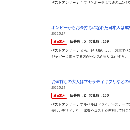
ベストアンサー：
ギブリとボーラは共通のエンジン
ボンビーからお金持ちになれた日本人は成功の証と
2025.5.17
回答数：
5
閲覧数：
109
解決済み
ベストアンサー：
まあ、解り易いよね、外車でベンツは見栄張りにジャストフィット。 当然左ハンドルを買うわけでね。
ジャガーに乗ってる方がセンスが良い気がする。
お金持ちの大人はマセラティギブリなどの欧州車の高級セ
2025.5.14
回答数：
2
閲覧数：
130
解決済み
ベストアンサー：
アルベルはドライバーズカーではなく、結局はファミリーカーです。 実用性を無視した芸術的で上品な
美しいデザインや、 燃費やコストを無視して観音
のマセラティギブリであれば、自動車業界の芸術家
ィギブリでは、フェラーリの工場で作られたエンジ