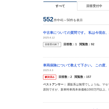
すべて
回答受付中
552
件中41～50件を表示
中古車についての質問です。 私は今現在、23歳の社会人5年目です。高校時代にバイト代
2025.6.12
回答数：
1
閲覧数：
92
回答受付終了
車両保険について教えて下さい。 この度、マセラティのギブリSを購入することになりまし
2025.6.3
回答数：
2
閲覧数：
157
解決済み
ベストアンサー：
通販系は無理でしょうね。マセラティと名の付く車は、購入金額がいくら安くても無理だと思います。
原則ですが、新車時車両本体価格1000万円以上
ケースが多いです。 レクサスの1000万円以上
す。 ケチらず、代理店型大手損保への加入をおすす