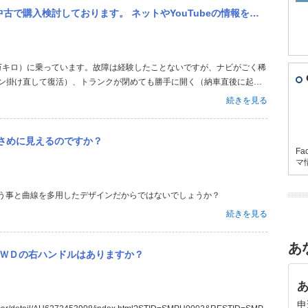
YouTubeの情報をみるととにかく故障や車検でめっちゃお金がかかると言われており、当方国産車(レクサスと逆輸...
エンジン掛け直して復活）、トランクが閉めても勝手に開く（納車直後に起こ
ら治った、現在は起きない）、ボンネットが閉まりが悪く、開いてると警
続きを見る
交換は半年か3千キ...
さめに見えるのですか？
Fa
マ
う事と曲線を多用したデザインだからではないでしょうか？
続きを見る
あ
４ＷＤの右ハンドルはありますか？
申