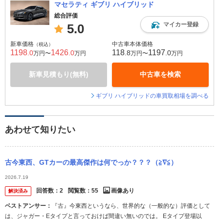
マセラティ ギブリ ハイブリッド
総合評価
マイカー登録
5.0
新車価格
中古車本体価格
（税込）
1198
1426
118
1197
.0
.0
.8
.0
万円〜
万円
万円〜
万円
新車見積もり(無料)
中古車を検索
ギブリ ハイブリッドの車買取相場を調べる
あわせて知りたい
古今東西、GTカーの最高傑作は何でっか？？？（≧∇≦）
2026.7.19
回答数：
2
閲覧数：
55
画像あり
解決済み
ベストアンサー：
『古』今東西というなら、世界的な（一般的な）評価として
は、ジャガー・Eタイプと言っておけば間違い無いのでは。 Eタイプ登場以