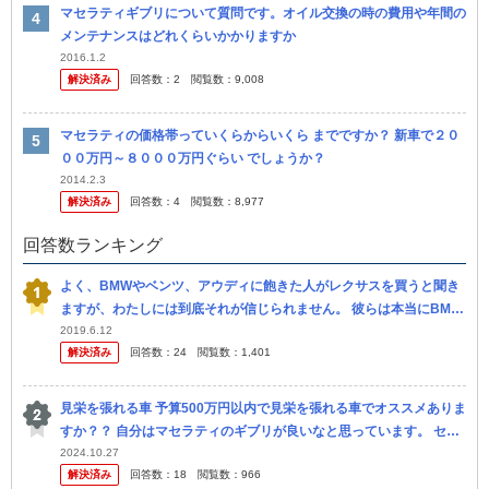
マセラティギブリについて質問です。オイル交換の時の費用や年間の
メンテナンスはどれくらいかかりますか
2016.1.2
解決済み
回答数：
2
閲覧数：
9,008
マセラティの価格帯っていくらからいくら までですか？ 新車で２０
００万円～８０００万円ぐらい でしょうか？
2014.2.3
解決済み
回答数：
4
閲覧数：
8,977
回答数ランキング
よく、BMWやベンツ、アウディに飽きた人がレクサスを買うと聞き
ますが、わたしには到底それが信じられません。 彼らは本当にBMW
やベンツに乗った事があるのでしょうか？？ わたしは今まで父親の
2019.6.12
解決済み
回答数：
24
閲覧数：
1,401
車を含...
見栄を張れる車 予算500万円以内で見栄を張れる車でオススメありま
すか？？ 自分はマセラティのギブリが良いなと思っています。 セダ
ンかクーペでオススメ教えてほしいです。 今どき車で見栄を張...
2024.10.27
解決済み
回答数：
18
閲覧数：
966