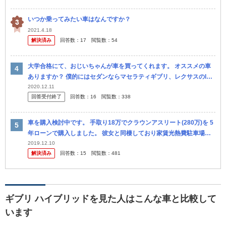
いつか乗ってみたい車はなんですか？
2021.4.18
解決済み
回答数：
17
閲覧数：
54
大学合格にて、おじいちゃんが車を買ってくれます。 オススメの車
ありますか？ 僕的にはセダンならマセラティギブリ、レクサスのls6
00かアウディA3かなと思います。 SUVなら、ランクル、レクサ...
2020.12.11
回答受付終了
回答数：
16
閲覧数：
338
車を購入検討中です。 手取り18万でクラウンアスリート(280万)を 5
年ローンで購入しました。 彼女と同棲しており家賃光熱費駐車場代
は折半で生活しています。 来年4月で車検切れと同時に ロー...
2019.12.10
解決済み
回答数：
15
閲覧数：
481
ギブリ ハイブリッドを見た人はこんな車と比較して
います