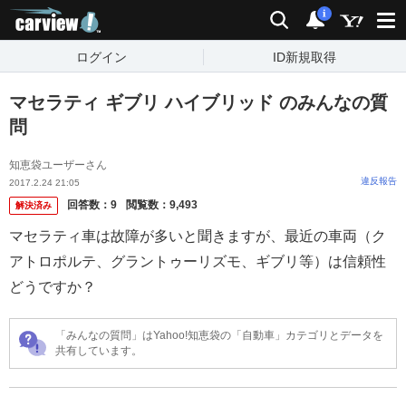
carview!
検索
通知
i
ログイン
ID新規取得
マセラティ ギブリ ハイブリッド のみんなの質
問
知恵袋ユーザーさん
違反報告
2017.2.24 21:05
回答数：
9
閲覧数：
9,493
解決済み
マセラティ車は故障が多いと聞きますが、最近の車両（ク
アトロポルテ、グラントゥーリズモ、ギブリ等）は信頼性
どうですか？
「みんなの質問」はYahoo!知恵袋の「自動車」カテゴリとデータを
共有しています。