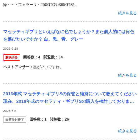
降・・・フェラーリ・250GTOや365GTB/...
続きを見る
マセラティギブリといえばなに色でしょうか？また個人的には何色
を選びたいですか？ 白、黒、青、グレー
2026.6.28
回答数：
4
閲覧数：
34
解決済み
ベストアンサー：
黒がいいですね。
続きを見る
2016年式 マセラティ ギブリSの保管と維持について教えてください
現在、2016年式のマセラティ・ギブリSの購入を検討しておりま
す。 経験者の方に聞きたいことがあります。 もし購入した場合 ・
2026.6.8
居
回答数：
1
閲覧数：
26
回答受付終了
続きを見る