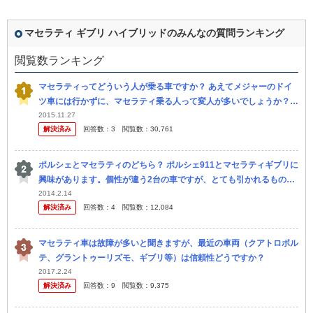
マセラティ ギブリ ハイブリッドのみんなの質問ランキング
閲覧数ランキング
マセラティってどういう人が乗る車ですか？ あえてメジャーのドイ
ツ車には行かずに、マセラティ乗る人って変人が多いでしょうか？
イタ車に乗ってる人ってちょいワルオヤジみたいな人が多い気 がし
2015.11.27
解決済み
回答数：
3
閲覧数：
30,761
ます。
ポルシェとマセラティのどちら？ ポルシェ911とマセラティギブリに
興味があります。個性が違う2台の車ですが、とても引かれるものが
あります。ところで、質問なのですが、ポウシェとマセラティのどち
2014.2.14
解決済み
回答数：
4
閲覧数：
12,084
らが...
マセラティ車は故障が多いと聞きますが、最近の車両（クアトロポル
テ、グラントゥーリズモ、ギブリ等）は信頼性どうですか？
2017.2.24
解決済み
回答数：
9
閲覧数：
9,375