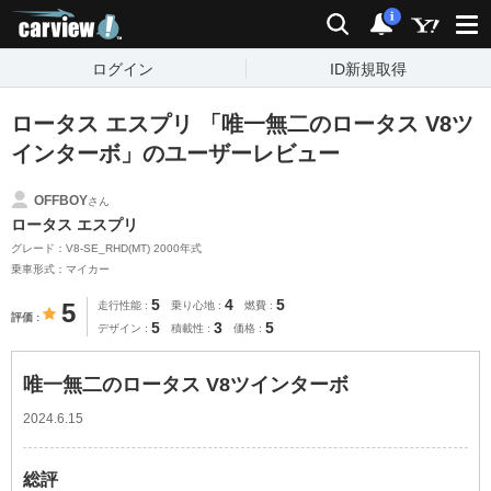
carview!
検索
通知
i
ログイン
ID新規取得
ロータス エスプリ 「唯一無二のロータス V8ツ
インターボ」のユーザーレビュー
OFFBOY
さん
ロータス エスプリ
グレード：V8-SE_RHD(MT) 2000年式
乗車形式：マイカー
5
4
5
5
走行性能
乗り心地
燃費
評価
5
3
5
デザイン
積載性
価格
唯一無二のロータス V8ツインターボ
2024.6.15
総評