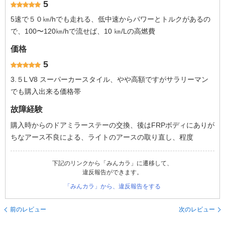
5
5速で５０㎞/hでも走れる、低中速からパワーとトルクがあるの
で、100〜120㎞/hで流せば、10 ㎞/Lの高燃費
価格
5
3.５L V8 スーパーカースタイル、やや高額ですがサラリーマン
でも購入出来る価格帯
故障経験
購入時からのドアミラーステーの交換、後はFRPボディにありが
ちなアース不良による、ライトのアースの取り直し、程度
下記のリンクから「みんカラ」に遷移して、
違反報告ができます。
「みんカラ」から、違反報告をする
前のレビュー
次のレビュー