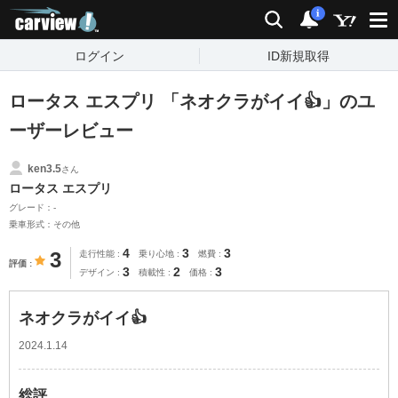
carview!
検索
通知
i
ログイン
ID新規取得
ロータス エスプリ 「ネオクラがイイ👍」のユ
ーザーレビュー
ken3.5
さん
ロータス エスプリ
グレード：-
乗車形式：その他
4
3
3
3
走行性能
乗り心地
燃費
評価
3
2
3
デザイン
積載性
価格
ネオクラがイイ👍
2024.1.14
総評