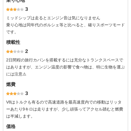
乗り心地
3
ミッドシップは走るとエンジン音は気になりません
乗り心地は同年代のポルシェ等と比べると、確りスポーツモード
です。
積載性
2
2日間程の旅行カバンを搭載するには充分なトランクスペースで
はありますが、エンジン温度の影響で食べ物は、特に生物を運ぶ
には注意⚠️
燃費
3
V8はトルクも有るので高速道路を最高速度内での移動はリッタ
ーあたり9キロは走りますが、少し頑張ってアクセル踏むと燃費
は半減します。
価格