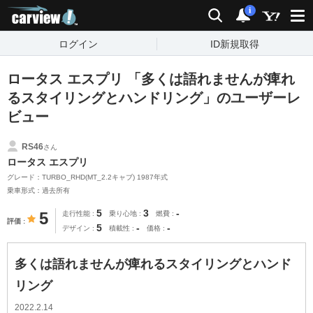
carview!
検索
通知
i
ログイン
ID新規取得
ロータス エスプリ 「多くは語れませんが痺れ
るスタイリングとハンドリング」のユーザーレ
ビュー
RS46
さん
ロータス エスプリ
グレード：TURBO_RHD(MT_2.2キャブ) 1987年式
乗車形式：過去所有
5
3
-
5
走行性能
乗り心地
燃費
評価
5
-
-
デザイン
積載性
価格
多くは語れませんが痺れるスタイリングとハンド
リング
2022.2.14