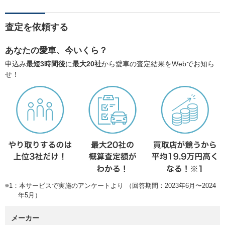
査定を依頼する
あなたの愛車、今いくら？
申込み
最短3時間後
に
最大20社
から愛車の査定結果をWebでお知ら
せ！
※1：本サービスで実施のアンケートより （回答期間：2023年6月〜2024
年5月）
メーカー