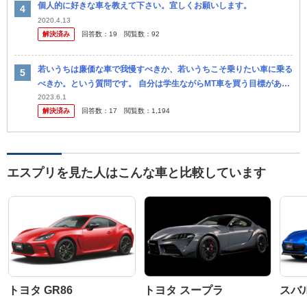
個人的に好きな車を教えて下さい。宜しくお願いします。
2020.4.13
解決済み
回答数：
19
閲覧数：
92
若いうちは廉価な車で我慢すべきか、若いうちこそ乗りたい車に乗る
べきか。という質問です。 自分は学生ながらMT車を買う目標がある
のですが、理想と現実のギャップでどんな車を買うか悩んでおりま
2023.6.1
解決済み
回答数：
17
閲覧数：
1,194
す。 ...
エスプリを見た人はこんな車と比較しています
トヨタ GR86
トヨタ スープラ
スバル