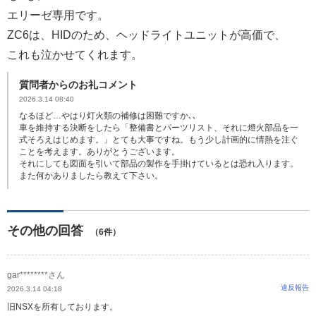
エリーゼ専用です。
ZC6は、HIDのため、ヘッドライトユニットが高価で、
これも泣かせてくれます。
質問者からのお礼コメント
2026.3.14 08:40
なるほど…やはり灯火類の補修は困難ですか､､
車を維持する決断をしたら「整備書とパーツリスト、それに燈火部品を一
式そろえはじめます。」とても大事ですね。もう少し計画的に情熱を注ぐ
ことを考えます。ありがとうございます。
それにしても図面を引いて部品の製作を手掛けているとは恐れ入ります。
また何かありましたら教えて下さい。
その他の回答
（6件）
gar********さん
違反報告
2026.3.14 04:18
旧NSXを所有しております。