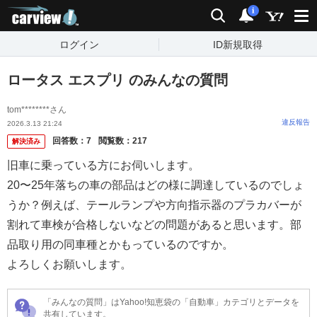
carview!
検索
通知
i
ログイン
ID新規取得
ロータス エスプリ のみんなの質問
tom********さん
違反報告
2026.3.13 21:24
回答数：
7
閲覧数：
217
解決済み
旧車に乗っている方にお伺いします。
20〜25年落ちの車の部品はどの様に調達しているのでしょ
うか？例えば、テールランプや方向指示器のプラカバーが
割れて車検が合格しないなどの問題があると思います。部
品取り用の同車種とかもっているのですか。
よろしくお願いします。
「みんなの質問」はYahoo!知恵袋の「自動車」カテゴリとデータを
共有しています。