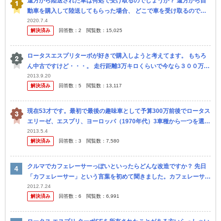
遠方から陸送された車は何処で受け取るのでしょうか？ 遠方から自
動車を購入して陸送してもらった場合、 どこで車を受け取るのでし
ょうか？
2020.7.4
解決済み
回答数：
2
閲覧数：
15,025
ロータスエスプリターボが好きで購入しようと考えてます。 もちろ
ん中古ですけど・・・。 走行距離3万キロくらいで今なら３００万以
下でも購入できるらしいので、なんとか手に入れたいと考えていま
2013.9.20
解決済み
回答数：
5
閲覧数：
13,117
す。 そ...
現在53才です。最初で最後の趣味車として予算300万前後でロータス
エリーゼ、エスプリ、ヨーロッパ（1970年代）3車種から一つを選択
する場合、メンテと修理に一番お金がかからず維持出来そうな車は
2013.5.4
解決済み
回答数：
3
閲覧数：
7,580
ど...
クルマでカフェレーサーっぽいといったらどんな改造ですか？ 先日
「カフェレーサー」という言葉を初めて聞きました。カフェレーサー
とは昔流行ったバイクの改造手法のひとつのようですが、これをクル
2012.7.24
解決済み
回答数：
6
閲覧数：
6,991
マに当て...