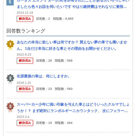
ロータス エスプリ ターボSEを所有されたことがある方いらっしゃい
ましたら色々お話を伺いたいです やはり維持費はそれなりに覚悟し
なければいけませんよね？
2014.12.19
解決済み
回答数：
2
閲覧数：
6,665
回答数ランキング
あなたの本当に欲しい車は何ですか？ 買えない夢の車でも構いませ
ん。 1台だけ本当に好きな車とその理由をお聞かせください。
2022.9.23
解決済み
回答数：
26
閲覧数：
569
生涯最後の車は、何にしますか。
2018.1.31
解決済み
回答数：
23
閲覧数：
593
スーパーカー少年に強い印象を与えた車とはどういったクルマでしょ
うか！？ まず絶対にランボルギーニカウンタック、 次にフェラーリ
のBBやテスタロッサ、 そしてポルシェターボ、９２８や９１４、 マ
2023.3.4
解決済み
回答数：
19
閲覧数：
464
セ