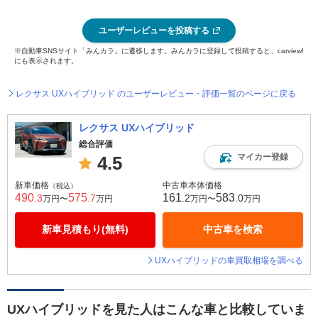
ユーザーレビューを投稿する
※自動車SNSサイト「みんカラ」に遷移します。みんカラに登録して投稿すると、carview!
にも表示されます。
レクサス UXハイブリッド のユーザーレビュー・評価一覧のページに戻る
レクサス UXハイブリッド
総合評価
マイカー登録
4.5
新車価格
中古車本体価格
（税込）
490
575
161
583
.3
.7
.2
.0
万円〜
万円
万円〜
万円
新車見積もり(無料)
中古車を検索
UXハイブリッドの車買取相場を調べる
UXハイブリッドを見た人はこんな車と比較していま