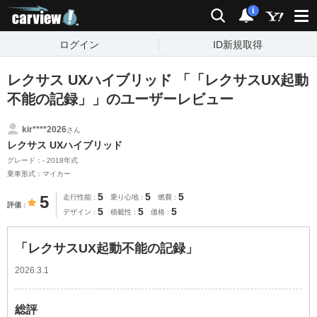
carview!
検索
通知
i
ログイン
ID新規取得
レクサス UXハイブリッド 「「レクサスUX起動
不能の記録」」のユーザーレビュー
kir****2026
さん
レクサス UXハイブリッド
グレード：- 2018年式
乗車形式：マイカー
5
5
5
5
走行性能
乗り心地
燃費
評価
5
5
5
デザイン
積載性
価格
「レクサスUX起動不能の記録」
2026.3.1
総評