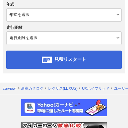
年式
走行距離
見積りスタート
carview!
新車カタログ
レクサス(LEXUS)
UXハイブリッド
ユーザ