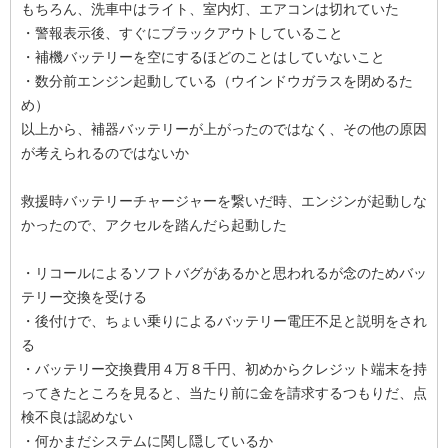
もちろん、洗車中はライト、室内灯、エアコンは切れていた
・警報表示後、すぐにブラックアウトしていること
・補機バッテリーを空にするほどのことはしていないこと
・数分前エンジン起動している（ウインドウガラスを閉めるた
め）
以上から、補器バッテリーが上がったのではなく、その他の原因
が考えられるのではないか
救援時バッテリーチャージャーを繋いだ時、エンジンが起動しな
かったので、アクセルを踏んだら起動した
・リコールによるソフトバグがあるかと思われるが念のためバッ
テリー交換を受ける
・後付けで、ちょい乗りによるバッテリー電圧不足と説明をされ
る
・バッテリー交換費用４万８千円、初めからクレジット端末を持
ってきたところを見ると、当たり前に金を請求するつもりだ、点
検不良は認めない
・何かまだシステムに関し隠しているか