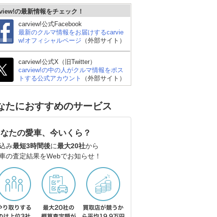
rview!の最新情報をチェック！
carview!公式Facebook
最新のクルマ情報をお届けするcarvie
w!オフィシャルページ
（外部サイト）
carview!公式X（旧Twitter）
carview!の中の人がクルマ情報をポス
トする公式アカウント
（外部サイト）
なたにおすすめのサービス
あなたの愛車、今いくら？
込み
最短3時間後
に
最大20社
から
車の査定結果をWebでお知らせ！