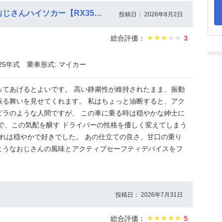
【レビュー】ふにゃふにゃ特化型おじさんハイソカー【RX350バージョンL】
投稿日： 2026年8月2日
総合評価：
3
025年式
乗車形式: マイカー
ってあげるとよいです。 高い静粛性が維持されたまま、振動
振る舞いを見せてくれます。 私はちょっと油断すると、アク
ピラのような人間ですが、 この車に乗る時は穏やかな紳士に
で、この気配を醸す ドライバーの性格を優しく変えてしまう
 あれは穏やかで好きでした。 あの仕立ての良さ、甘口の乗り
ようなおじさんの風味とアクティブセーフティデバイスをフ
投稿日： 2026年7月31日
総合評価：
5