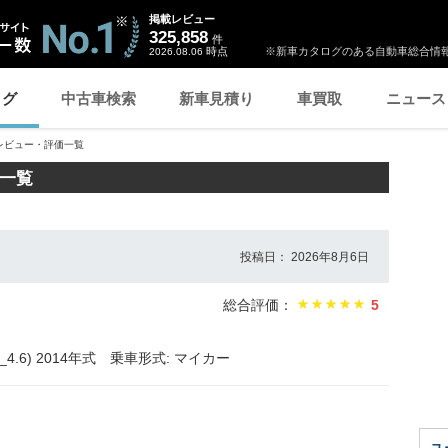
掲載レビュー
325,858
件
時点
※新車カタログのある自動車総合情報
2026.08.06
ログ
中古車検索
新車見積り
車買取
ニュース
レビュー・評価一覧
価一覧
投稿日： 2026年8月6日
総合評価：
5
.6) 2014年式
乗車形式: マイカー