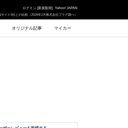
ログイン
[
新規取得
]
Yahoo! JAPAN
サイト5社との比較（2026年2月株式会社プラグ調べ）
オリジナル記事
マイカー