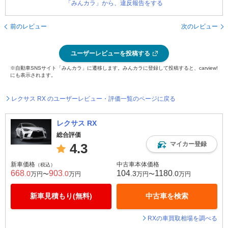
「みんカラ」から、違反報告をする
前のレビュー
次のレビュー
ユーザーレビューを投稿する
※自動車SNSサイト「みんカラ」に遷移します。みんカラに登録して投稿すると、carview!
にも表示されます。
レクサス RX のユーザーレビュー・評価一覧のページに戻る
レクサス RX
総合評価
マイカー登録
4.3
新車価格
中古車本体価格
（税込）
668
903
104
1180
.0
.0
.3
.0
万円〜
万円
万円〜
万円
新車見積もり(無料)
中古車を検索
RXの車買取相場を調べる