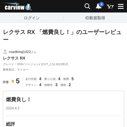
carview!
検索
通知
i
ログイン
ID新規取得
レクサス RX 「燃費良し！」のユーザーレビュ
ー
roadking1422
さん
レクサス RX
グレード：350h“バージョンL”(CVT_2.5) 2023年式
乗車形式：マイカー
4
4
5
5
走行性能
乗り心地
燃費
評価
4
3
2
デザイン
積載性
価格
燃費良し！
2024.4.2
総評