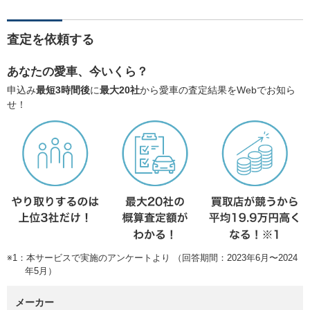
査定を依頼する
あなたの愛車、今いくら？
申込み
最短3時間後
に
最大20社
から愛車の査定結果をWebでお知ら
せ！
※1：本サービスで実施のアンケートより （回答期間：2023年6月〜2024
年5月）
メーカー