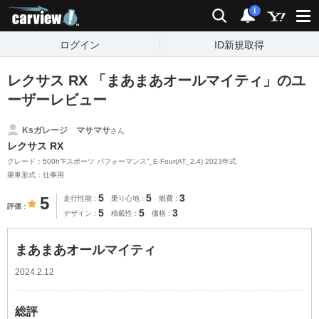
carview!
検索
通知
i
ログイン
ID新規取得
レクサス RX 「まあまあオールマイティ」のユ
ーザーレビュー
Ksガレージ マサマサ
さん
レクサス RX
グレード：500h“Fスポーツ パフォーマンス”_E-Four(AT_2.4) 2023年式
乗車形式：仕事用
5
5
3
5
走行性能
乗り心地
燃費
評価
5
5
3
デザイン
積載性
価格
まあまあオールマイティ
2024.2.12
総評