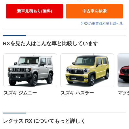
新車見積もり(無料)
中古車を検索
RXの車買取相場を調べる
RXを見た人はこんな車と比較しています
スズキ ジムニー
スズキ ハスラー
マツダ
レクサス RX についてもっと詳しく