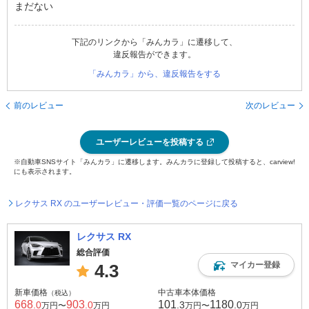
まだない
下記のリンクから「みんカラ」に遷移して、
違反報告ができます。
「みんカラ」から、違反報告をする
前のレビュー
次のレビュー
ユーザーレビューを投稿する
※自動車SNSサイト「みんカラ」に遷移します。みんカラに登録して投稿すると、carview!
にも表示されます。
レクサス RX のユーザーレビュー・評価一覧のページに戻る
レクサス RX
総合評価
マイカー登録
4.3
新車価格
中古車本体価格
（税込）
668
903
101
1180
.0
.0
.3
.0
万円〜
万円
万円〜
万円