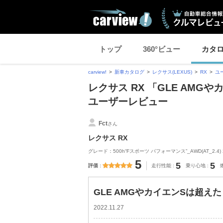
トップ
360°ビュー
カタ
carview!
新車カタログ
レクサス(LEXUS)
RX
ユ
レクサス RX 「GLE AM
ユーザーレビュー
Fct
さん
レクサス RX
グレード：500h“Fスポーツ パフォーマンス”_AWD(AT_2.4) 
5
5
5
評価
走行性能
乗り心地
GLE AMGやカイエンSは超え
2022.11.27