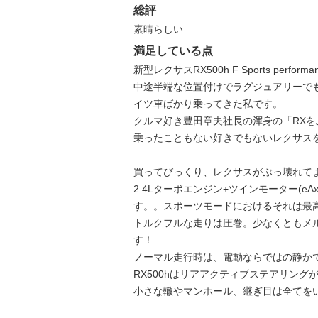
総評
素晴らしい
満足している点
新型レクサスRX500h F Sports perf
中途半端な位置付けでラグジュアリーで
イツ車ばかり乗ってきた私です。
クルマ好き豊田章夫社長の渾身の「RX
乗ったこともない好きでもないレクサス
買ってびっくり、レクサスがぶっ壊れて
2.4Lターボエンジン+ツインモーター(e
す。。スポーツモードにおけるそれは最
トルクフルな走りは圧巻。少なくともメル
す！
ノーマル走行時は、電動ならではの静か
RX500hはリアアクティブステアリング
小さな轍やマンホール、継ぎ目は全てを