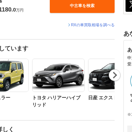
格
中古車を検索
1180
.0
万円
RXの車買取相場を調べる
あ
しています
申
愛
Nex
t
スラー
トヨタ ハリアーハイブ
日産 エクストレイル
リッド
※
詳しく