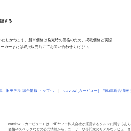
確認する
いたしかねます。新車価格は発売時の価格のため、掲載価格と実際
メーカーまたは取扱販売店にてお問い合わせください。
車、旧モデル 総合情報 トップへ
|
carview![カービュー] - 自動車総合
carview!（カービュー）はLINEヤフー株式会社が運営するクルマに関す
価格やスペックなどの公式情報から、ユーザーや専門家のリアルなレビューま