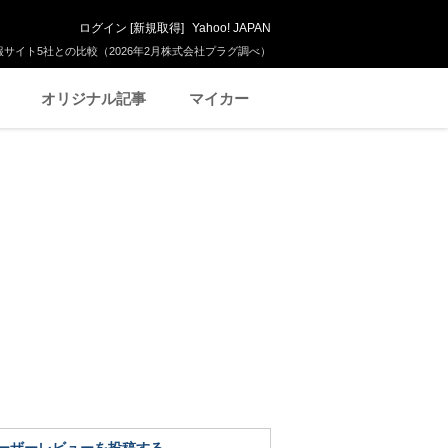
ログイン
[
新規取得
]
Yahoo! JAPAN
サイト5社との比較（2026年2月株式会社プラグ調べ）
オリジナル記事
マイカー