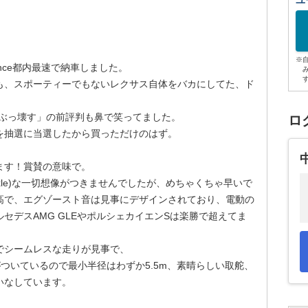
ユ
※
ormance都内最速で納車しました。
も、スポーティーでもないレクサス自体をバカにしてた、ド
をぶっ壊す」の前評判も鼻で笑ってました。
ロ
を抽選に当選したから買っただけのはず。
ます！賞賛の意味で。
Axle)な一切想像がつきませんでしたが、めちゃくちゃ早いで
高で、エグゾースト音は見事にデザインされており、電動の
セデスAMG GLEやポルシェカイエンSは楽勝で超えてま
でシームレスな走りが見事で、
がついているので最小半径はわずか5.5m、素晴らしい取舵、
いなしています。