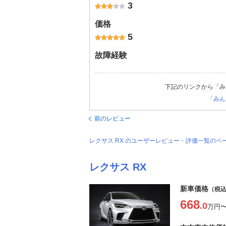
3
価格
5
故障経験
下記のリンクから「み
「みん
前のレビュー
レクサス RX のユーザーレビュー・評価一覧のペ
レクサス RX
新車価格
（税
668
.0
万円