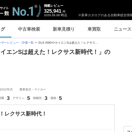
掲載レビュー
325,941
件
時点
※新車カタログのある自動車総合情報
2026.08.08
ログ
中古車検索
新車見積り
車買取
ニュース
ーザーレビュー・評価一覧
GLE AMGやカイエンSは超えた！レクサス...
GやカイエンSは超えた！レクサス新時代！」の
2022年式
乗車形式：マイカー
3
5
3
5
燃費
デザイン
積載性
価格
た！レクサス新時代！