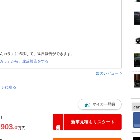
んカラ」に遷移して、違反報告ができます。
カラ」から、違反報告をする
次のレビュー
ージに戻る
マイカー登録
ca
込）
新車見積もりスタート
903
.0
〜
万円