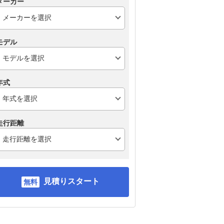
メーカー
モデル
年式
走行距離
見積りスタート