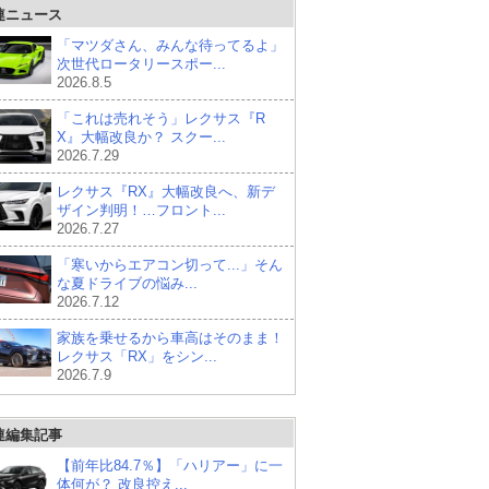
連ニュース
「マツダさん、みんな待ってるよ」
次世代ロータリースポー...
2026.8.5
「これは売れそう」レクサス『R
X』大幅改良か？ スクー...
2026.7.29
レクサス『RX』大幅改良へ、新デ
ザイン判明！…フロント...
2026.7.27
「寒いからエアコン切って...」そん
な夏ドライブの悩み...
2026.7.12
家族を乗せるから車高はそのまま！
レクサス「RX」をシン...
2026.7.9
連編集記事
【前年比84.7％】「ハリアー」に一
体何が？ 改良控え...