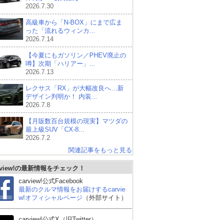
2026.7.30
高級車から「N-BOX」にまで広ま
った「流れるウィンカ...
2026.7.14
【今夏にもガソリン／PHEV廃止の
噂】次期「ハリアー」...
2026.7.13
レクサス「RX」が大幅改良へ…新
デザイン判明か！ 内装...
2026.7.8
【月販数百台規模の現実】マツダの
最上級SUV「CX-8...
2026.7.2
関連記事をもっと見る
rview!の最新情報をチェック！
carview!公式Facebook
最新のクルマ情報をお届けするcarvie
w!オフィシャルページ
（外部サイト）
carview!公式X（旧Twitter）