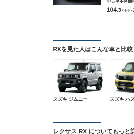
中古車本体価
104
.3
万円
〜
RXを見た人はこんな車と比較
スズキ ジムニー
スズキ ハ
レクサス RX についてもっと