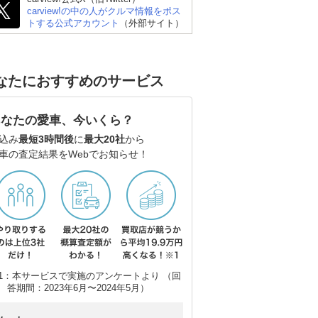
carview!の中の人がクルマ情報をポス
トする公式アカウント
（外部サイト）
なたにおすすめのサービス
あなたの愛車、今いくら？
込み
最短3時間後
に
最大20社
から
車の査定結果をWebでお知らせ！
トヨタ ランドクルーザ
スバル フォレスター
ト
ー300
1：本サービスで実施のアンケートより （回
答期間：2023年6月〜2024年5月）