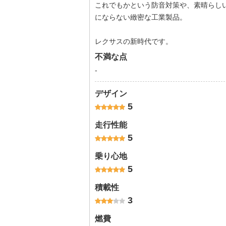
これでもかという防音対策や、素晴らし
にならない緻密な工業製品。
レクサスの新時代です。
不満な点
-
デザイン
5
走行性能
5
乗り心地
5
積載性
3
燃費