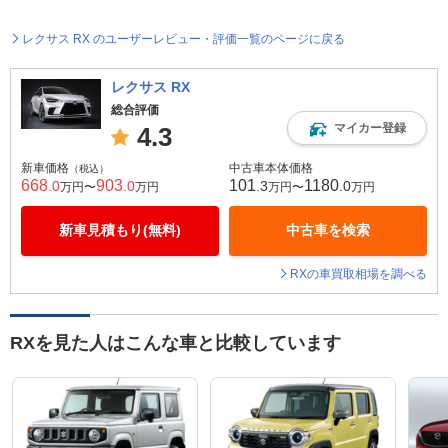
レクサス RX のユーザーレビュー・評価一覧のページに戻る
レクサス RX
総合評価
マイカー登録
4.3
新車価格
中古車本体価格
（税込）
668
903
101
1180
.0
.0
.3
.0
万円〜
万円
万円〜
万円
新車見積もり(無料)
中古車を検索
RXの車買取相場を調べる
RXを見た人はこんな車と比較しています