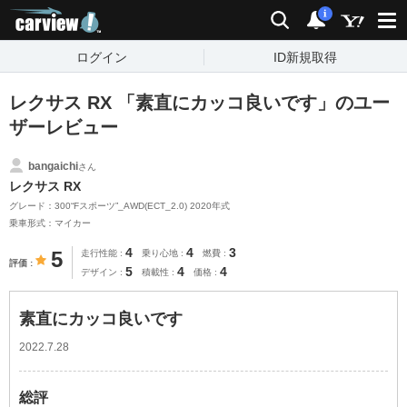
carview!
検索
通知
i
ログイン
ID新規取得
レクサス RX 「素直にカッコ良いです」のユー
ザーレビュー
bangaichi
さん
レクサス RX
グレード：300“Fスポーツ”_AWD(ECT_2.0) 2020年式
乗車形式：マイカー
4
4
3
5
走行性能
乗り心地
燃費
評価
5
4
4
デザイン
積載性
価格
素直にカッコ良いです
2022.7.28
総評