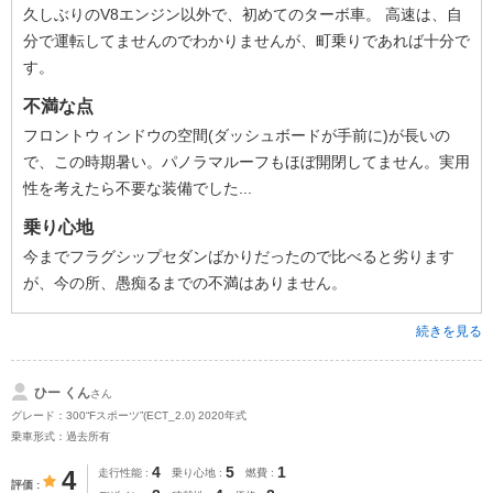
久しぶりのV8エンジン以外で、初めてのターボ車。 高速は、自
分で運転してませんのでわかりませんが、町乗りであれば十分で
す。
不満な点
フロントウィンドウの空間(ダッシュボードが手前に)が長いの
で、この時期暑い。パノラマルーフもほぼ開閉してません。実用
性を考えたら不要な装備でした...
乗り心地
今までフラグシップセダンばかりだったので比べると劣ります
が、今の所、愚痴るまでの不満はありません。
続きを見る
ひー くん
さん
グレード：300“Fスポーツ”(ECT_2.0) 2020年式
乗車形式：過去所有
4
5
1
4
走行性能
乗り心地
燃費
評価