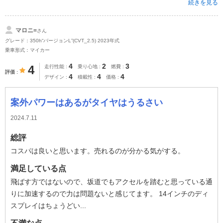
続きを見る
マロニ=
さん
グレード：350h“バージョンL”(CVT_2.5) 2023年式
乗車形式：マイカー
4
2
3
4
走行性能
乗り心地
燃費
評価
4
4
4
デザイン
積載性
価格
案外パワーはあるがタイヤはうるさい
2024.7.11
総評
コスパは良いと思います。売れるのが分かる気がする。
満足している点
飛ばす方ではないので、坂道でもアクセルを踏むと思っている通
りに加速するので力は問題ないと感じてます。 14インチのディ
スプレイはちょうどい...