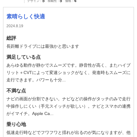
5
5
4
デザイン
積載性
価格
素晴らしく快適
2024.8.19
総評
長距離ドライブには最強かと思います
満足している点
あらゆる動作が静かでスムーズです。静音性が高く、またハイブ
リット＋CVTによって変速ショックがなく、発進時もスムーズに
走行できます。パワーも十分...
不満な点
ナビの画面が分割できない。ナビなどの操作がタッチのみで走行
中操作しにくい（手元スイッチが欲しい）。ナビとスマホの連携
がイマイチ。Apple Ca...
乗り心地
低速走行時などでフワフワと揺れが出るのが気になりますが、他