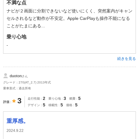
不満な点
ナビが２画面に分割できないなど使いにくく、突然案内がキャン
セルされるなど動作が不安定。Apple CarPlayも操作不能になる
ことがたまにある...
乗り心地
-
続きを見る
duoton
さん
グレード：270(AT_2.7) 2013年式
乗車形式：過去所有
2
3
5
3
走行性能
乗り心地
燃費
評価
5
5
5
デザイン
積載性
価格
重厚感。
2024.9.22