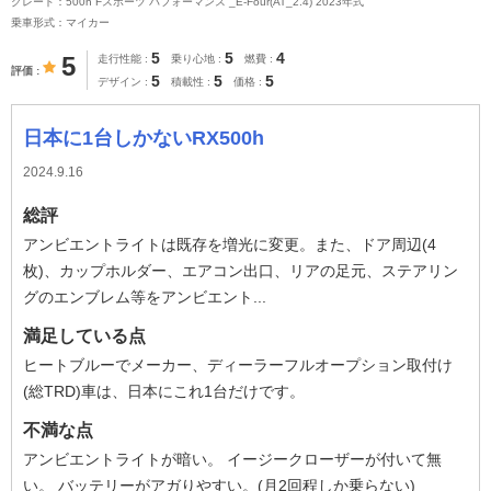
グレード：500h“Fスポーツ パフォーマンス”_E-Four(AT_2.4) 2023年式
乗車形式：マイカー
5
5
4
5
走行性能
乗り心地
燃費
評価
5
5
5
デザイン
積載性
価格
日本に1台しかないRX500h
2024.9.16
総評
アンビエントライトは既存を増光に変更。また、ドア周辺(4
枚)、カップホルダー、エアコン出口、リアの足元、ステアリン
グのエンブレム等をアンビエント...
満足している点
ヒートブルーでメーカー、ディーラーフルオープション取付け
(総TRD)車は、日本にこれ1台だけです。
不満な点
アンビエントライトが暗い。 イージークローザーが付いて無
い。 バッテリーがアガりやすい。(月2回程しか乗らない)