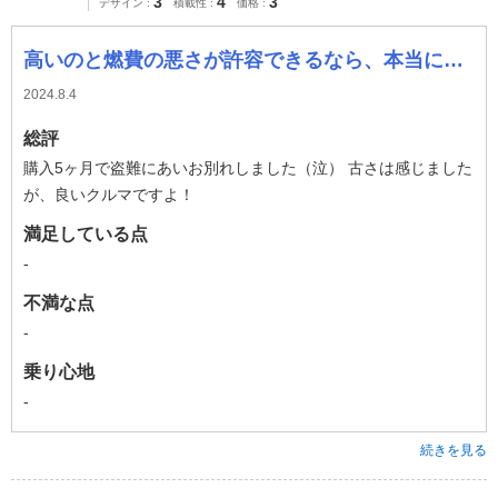
3
4
3
デザイン
積載性
価格
高いのと燃費の悪さが許容できるなら、本当に良い車です(*^^*)
2024.8.4
総評
購入5ヶ月で盗難にあいお別れしました（泣） 古さは感じました
が、良いクルマですよ！
満足している点
-
不満な点
-
乗り心地
-
続きを見る