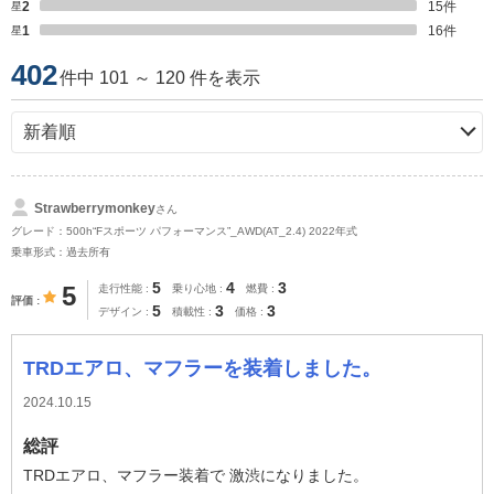
星2
15
件
星1
16
件
402
件中 101 ～ 120 件を表示
Strawberrymonkey
さん
グレード：500h“Fスポーツ パフォーマンス”_AWD(AT_2.4) 2022年式
乗車形式：過去所有
5
4
3
5
走行性能
乗り心地
燃費
評価
5
3
3
デザイン
積載性
価格
TRDエアロ、マフラーを装着しました。
2024.10.15
総評
TRDエアロ、マフラー装着で 激渋になりました。