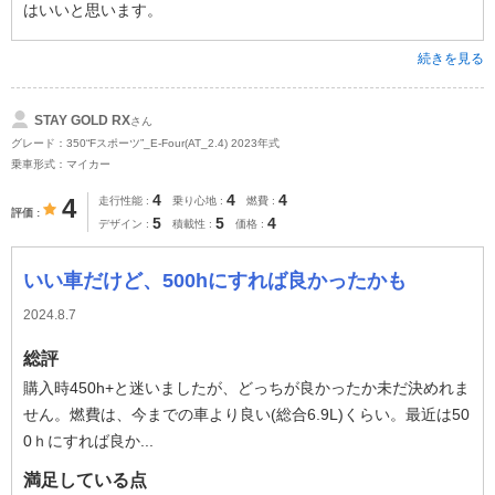
はいいと思います。
続きを見る
STAY GOLD RX
さん
グレード：350“Fスポーツ”_E-Four(AT_2.4) 2023年式
乗車形式：マイカー
4
4
4
4
走行性能
乗り心地
燃費
評価
5
5
4
デザイン
積載性
価格
いい車だけど、500hにすれば良かったかも
2024.8.7
総評
購入時450h+と迷いましたが、どっちが良かったか未だ決めれま
せん。燃費は、今までの車より良い(総合6.9L)くらい。最近は50
0ｈにすれば良か...
満足している点