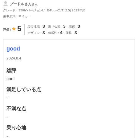
プードルさん
さん
グレード：350h“バージョンL”_E-Four(CVT_2.5) 2023年式
乗車形式：マイカー
3
3
3
5
走行性能
乗り心地
燃費
評価
3
4
3
デザイン
積載性
価格
good
2024.8.4
総評
cool
満足している点
-
不満な点
-
乗り心地
-