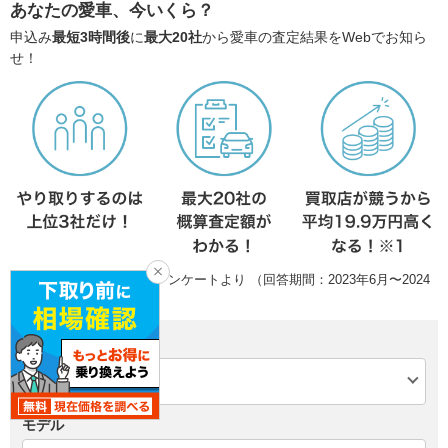
あなたの愛車、今いくら？
申込み
最短3時間後
に
最大20社
から愛車の査定結果をWebでお知ら
せ！
※1：本サービスで実施のアンケートより （回答期間：2023年6月〜2024
年5月）
メーカー
モデル