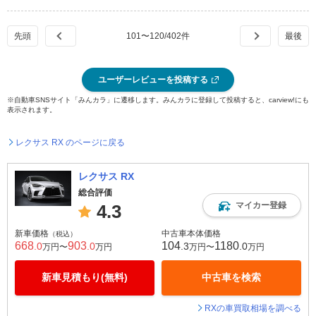
101
〜
120
/
402
件
ユーザーレビューを投稿する
※自動車SNSサイト「みんカラ」に遷移します。みんカラに登録して投稿すると、carview!にも
表示されます。
レクサス RX のページに戻る
レクサス RX
総合評価
マイカー登録
4.3
新車価格
中古車本体価格
（税込）
668
903
104
1180
.0
.0
.3
.0
万円〜
万円
万円〜
万円
新車見積もり(無料)
中古車を検索
RXの車買取相場を調べる