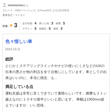
nonononon
さん
グレード：350h“バージョンL”_E-Four(CVT_2.5) 2023年式
乗車形式：マイカー
4
3
5
3
走行性能
乗り心地
燃費
評価
5
5
3
デザイン
積載性
価格
色々惜しい車
2024.10.11
総評
とにかくステアリングスイッチやナビの使いにくさなどのUXの
出来の悪さが他の利点を全て台無しにしています。車としての出
来はいいのに、本当に残念、も...
満足している点
運転支援は非常に良くできていて素晴らしいです。燃費も２トン
越えなのに１０キロ後半といいと思います。 車幅は1900mm超
えていますが、いい意味...