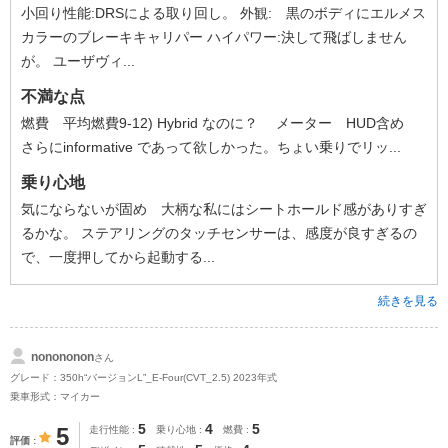
小回り性能:DRSによる取り回し。 外観: 黒のボディにエルメス
カラーのブレーキキャリパー ハイパワー:決して飛ばしません
が。 ユーザヴィ...
不満な点
燃費 平均燃費9-12) Hybrid なのに？ メーター HUD含め
さらにinformative であって欲しかった。ちょい乗りでリッ...
乗り心地
気にならないが固め 大柄な私にはシートホールド感がありすぎ
るかな。 ステアリングのタッチセンサーは、感度が良すぎるの
で、一度押してから起動する...
続きを見る
nonononon
さん
グレード：350h“バージョンL”_E-Four(CVT_2.5) 2023年式
乗車形式：マイカー
5
4
5
5
走行性能
乗り心地
燃費
評価