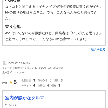
不満な点
コトコトと聞こえるタイヤノイズが独特で鼓膜に響くのがイヤ。
FFの乗り心地はそこそこ。でも、こんなもんかなと思ってき
た。
乗り心地
AVS付いてないのが微妙だけど、同乗者は『いい方だと思うよ』
と慰めてくれるので、こんなものかと諦めついてきた。
続きを見る
ビバ!クワトロ
さん
グレード：350“バージョンL”_E-Four(AT_2.4) 2023年式
乗車形式：マイカー
3
5
3
5
走行性能
乗り心地
燃費
評価
4
4
3
デザイン
積載性
価格
室内が静かなクルマ
2024.7.9