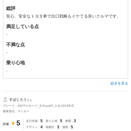
総評
安心、安全なトヨタ車で出口戦略もイケてる良いクルマです。
満足している点
-
不満な点
-
乗り心地
-
続きを見る
すばじろう
さん
グレード：350“Fスポーツ”_E-Four(AT_2.4) 2023年式
乗車形式：マイカー
5
5
3
5
走行性能
乗り心地
燃費
評価
4
3
5
デザイン
積載性
価格