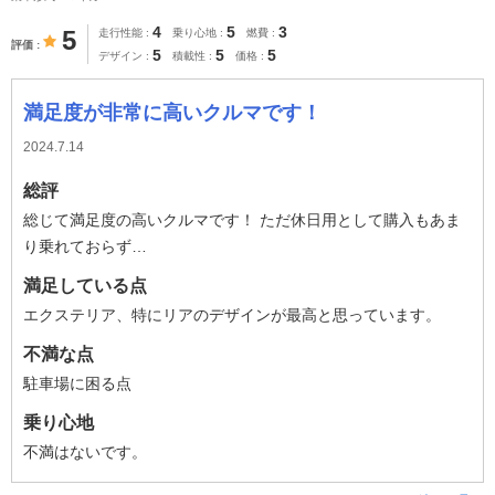
4
5
3
5
走行性能
乗り心地
燃費
評価
5
5
5
デザイン
積載性
価格
満足度が非常に高いクルマです！
2024.7.14
総評
総じて満足度の高いクルマです！ ただ休日用として購入もあま
り乗れておらず…
満足している点
エクステリア、特にリアのデザインが最高と思っています。
不満な点
駐車場に困る点
乗り心地
不満はないです。