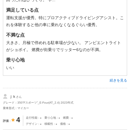
満足している点
運転支援が優秀。特にプロアクティブドライビングアシスト。こ
れを体験すると他の車に乗れなくなるぐらい優秀。
不満な点
大きさ、月極で停めれる駐車場が少ない。 アンビエントライト
がショボイ。 燃費が街乗りでリッター6なのが不満。
乗り心地
いい
続きを見る
ｊｋ
さん
グレード：350“Fスポーツ”_E-Four(AT_2.4) 2023年式
乗車形式：マイカー
-
-
-
4
走行性能
乗り心地
燃費
評価
-
-
-
デザイン
積載性
価格