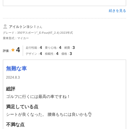
続きを見る
アイルトンヨシ！
さん
グレード：350“Fスポーツ”_E-Four(AT_2.4) 2023年式
乗車形式：マイカー
4
4
3
4
走行性能
乗り心地
燃費
評価
4
4
3
デザイン
積載性
価格
無難な車
2024.8.3
総評
ゴルフに行くには最高の車ですね！
満足している点
シートが良くなった。 腰痛もちには良いかも👌
不満な点