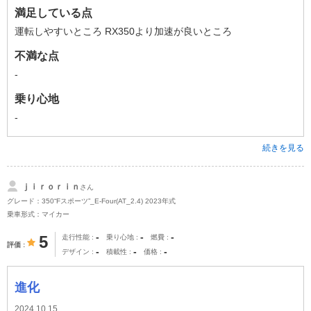
満足している点
運転しやすいところ RX350より加速が良いところ
不満な点
-
乗り心地
-
続きを見る
ｊｉｒｏｒｉｎ
さん
グレード：350“Fスポーツ”_E-Four(AT_2.4) 2023年式
乗車形式：マイカー
-
-
-
5
走行性能
乗り心地
燃費
評価
-
-
-
デザイン
積載性
価格
進化
2024.10.15