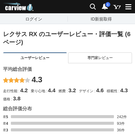
carview!
検索
通知
i
ログイン
ID新規取得
レクサス RX のユーザーレビュー・評価一覧 (6
ページ)
ユーザーレビュー
専門家レビュー
平均総合評価
4.3
4.2
4.4
3.2
4.6
4.3
走行性能
乗り心地
燃費
デザイン
積載性
3.8
価格
総合評価分布
星5
242
件
星4
93
件
星3
36
件