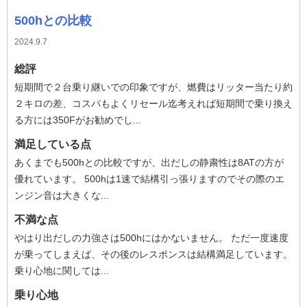
500hとの比較
2024.9.7
総評
短期間で２台乗り継いでの印象ですが、燃費はリッター当たり約
２キロの差、コスパもよくリセール迄考えれば短期間で乗り換え
る方には350Fがお勧めでし...
満足している点
あくまでも500hとの比較ですが、出だしの静粛性は8ATの方が
優れています。 500hは1速で結構引っ張りますのでその際のエ
ンジン音は大きくな...
不満な点
やはり出だしの力強さは500hにはかないません。 ただ一度速度
が乗ってしまえば、その後のレスポンスは結構満足しています。
乗り心地に関しては...
乗り心地