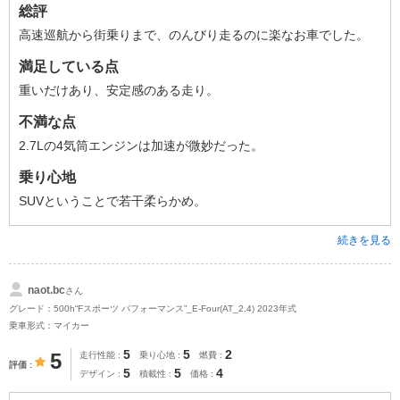
総評
高速巡航から街乗りまで、のんびり走るのに楽なお車でした。
満足している点
重いだけあり、安定感のある走り。
不満な点
2.7Lの4気筒エンジンは加速が微妙だった。
乗り心地
SUVということで若干柔らかめ。
続きを見る
naot.bc
さん
グレード：500h“Fスポーツ パフォーマンス”_E-Four(AT_2.4) 2023年式
乗車形式：マイカー
5
5
2
5
走行性能
乗り心地
燃費
評価
5
5
4
デザイン
積載性
価格