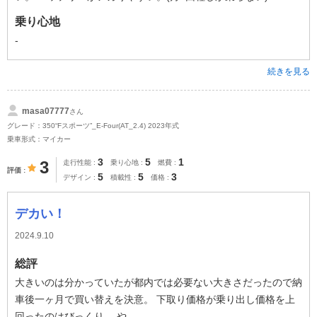
乗り心地
-
続きを見る
masa07777
さん
グレード：350“Fスポーツ”_E-Four(AT_2.4) 2023年式
乗車形式：マイカー
3
5
1
3
走行性能
乗り心地
燃費
評価
5
5
3
デザイン
積載性
価格
デカい！
2024.9.10
総評
大きいのは分かっていたが都内では必要ない大きさだったので納
車後一ヶ月で買い替えを決意。 下取り価格が乗り出し価格を上
回ったのはびっくり。 や...