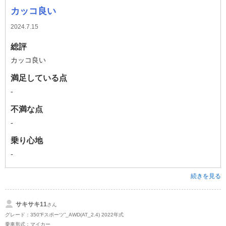
カッコ良い
2024.7.15
総評
カッコ良い
満足している点
-
不満な点
-
乗り心地
-
続きを見る
サキサキ11
さん
グレード：350“Fスポーツ”_AWD(AT_2.4) 2022年式
乗車形式：マイカー