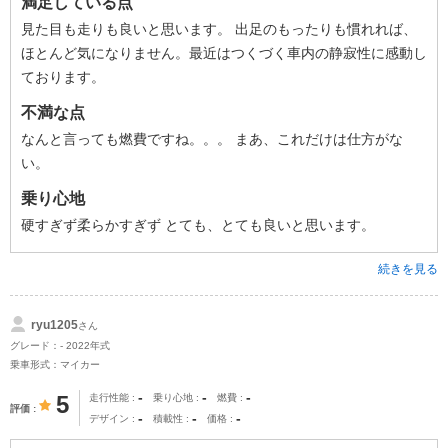
満足している点
見た目も走りも良いと思います。 出足のもったりも慣れれば、
ほとんど気になりません。最近はつくづく車内の静寂性に感動し
ております。
不満な点
なんと言っても燃費ですね。。。 まあ、これだけは仕方がな
い。
乗り心地
硬すぎず柔らかすぎず とても、とても良いと思います。
続きを見る
ryu1205
さん
グレード：- 2022年式
乗車形式：マイカー
-
-
-
5
走行性能
乗り心地
燃費
評価
-
-
-
デザイン
積載性
価格