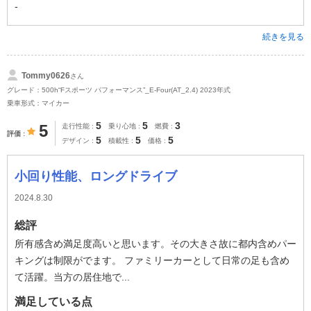
-
続きを見る
Tommy0626
さん
グレード：500h“Fスポーツ パフォーマンス”_E-Four(AT_2.4) 2023年式
乗車形式：マイカー
5
5
3
5
走行性能
乗り心地
燃費
評価
5
5
5
デザイン
積載性
価格
小回り性能、ロングドライブ
2024.8.30
総評
所有感含め満足度高いと思います。その大きさ故に都内含めパー
キングは制限がでます。 ファミリーカーとして日常の足も含め
て活躍。当方の居住地で...
満足している点