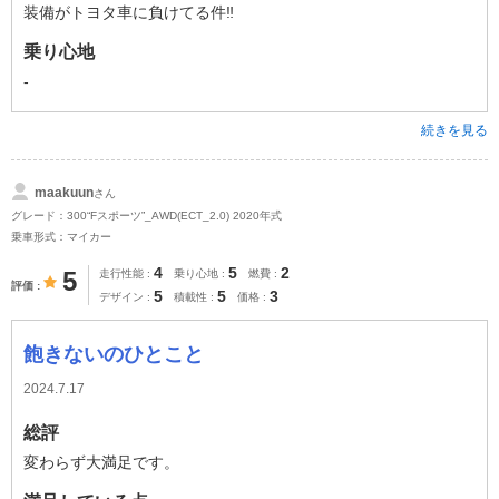
装備がトヨタ車に負けてる件‼️
乗り心地
-
続きを見る
maakuun
さん
グレード：300“Fスポーツ”_AWD(ECT_2.0) 2020年式
乗車形式：マイカー
4
5
2
5
走行性能
乗り心地
燃費
評価
5
5
3
デザイン
積載性
価格
飽きないのひとこと
2024.7.17
総評
変わらず大満足です。