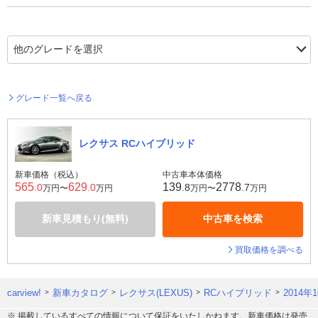
グレード一覧へ戻る
レクサス RCハイブリッド
新車価格（税込）
中古車本体価格
565
629
139
2778
.0
.0
.8
.7
万円〜
万円
万円〜
万円
新車見積もり(無料)
中古車を検索
買取価格を調べる
carview!
新車カタログ
レクサス(LEXUS)
RCハイブリッド
2014
※ 掲載しているすべての情報について保証をいたしかねます。新車価格は発売