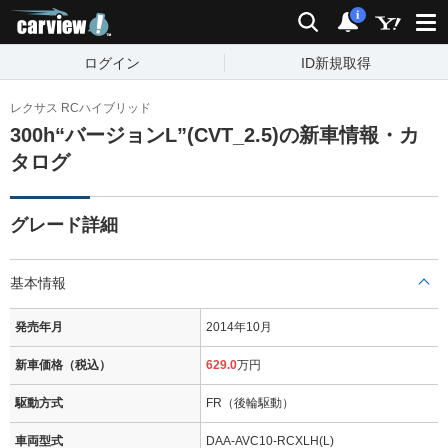
carview!
検索
通知
i
ログイン
ID新規取得
レクサス RCハイブリッド
300h“バージョンL”(CVT_2.5)の新車情報・カ
タログ
グレード詳細
基本情報
発売年月
2014年10月
新車価格（税込）
629.0
万円
駆動方式
FR（後輪駆動）
車両型式
DAA-AVC10-RCXLH(L)