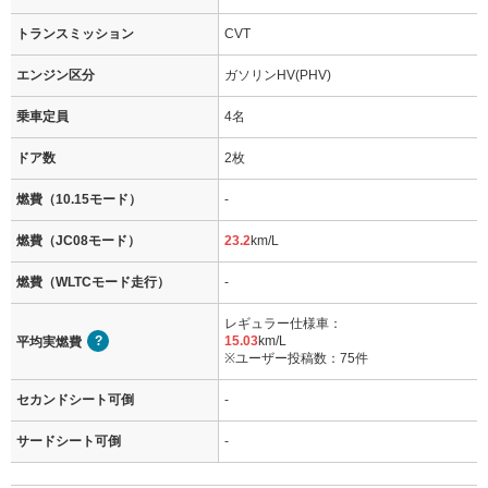
トランスミッション
CVT
エンジン区分
ガソリンHV(PHV)
乗車定員
4名
ドア数
2枚
燃費（10.15モード）
-
燃費（JC08モード）
23.2
km/L
燃費（WLTCモード走行）
-
レギュラー仕様車：
15.03
km/L
平均実燃費
※ユーザー投稿数：75件
セカンドシート可倒
-
サードシート可倒
-