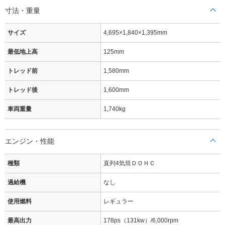
寸法・重量
サイズ
4,695×1,840×1,395mm
最低地上高
125mm
トレッド前
1,580mm
トレッド後
1,600mm
車両重量
1,740kg
エンジン・性能
種類
直列4気筒ＤＯＨＣ
過給機
なし
使用燃料
レギュラー
最高出力
178ps（131kw）/6,000rpm