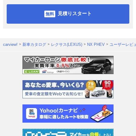
見積りスタート
carview!
新車カタログ
レクサス(LEXUS)
NX PHEV
ユーザーレビ