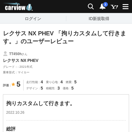
carview!
検索
通知
i
ログイン
ID新規取得
レクサス NX PHEV 「拘りカスタムして行きま
す。」のユーザーレビュー
TT450h
さん
レクサス NX PHEV
グレード：- 2021年式
乗車形式：マイカー
4
4
5
5
走行性能
乗り心地
燃費
評価
5
3
5
デザイン
積載性
価格
拘りカスタムして行きます。
2022.10.26
総評