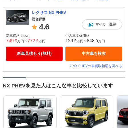
レクサス NX PHEV
総合評価
マイカー登録
4.6
新車価格
中古車本体価格
（税込）
749
772
129
848
.5
.5
.5
.0
万円〜
万円
万円〜
万円
新車見積もり(無料)
中古車を検索
NX PHEVの車買取相場を調べる
NX PHEVを見た人はこんな車と比較しています