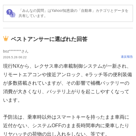
「みんなの質問」はYahoo!知恵袋の「自動車」カテゴリとデータを
共有しています。
ベストアンサーに選ばれた回答
boz********さん
違反報告
2026.5.26 06:22
現行NXから、レクサス車の車載制御システムが一新され、
リモートエアコンや接近アンロック、eラッチ等の便利装備
が多数搭載されていますが、その影響で補機バッテリーの
消費が大きくなり、バッテリ上がりを起こしやすくなって
います。
予防法は、乗車時以外はスマートキーを持ったまま車両に
近付かない、システムOFFのまま長時間車内に乗車したり
リヤハッチの荷物の出し入れをしない、等です。