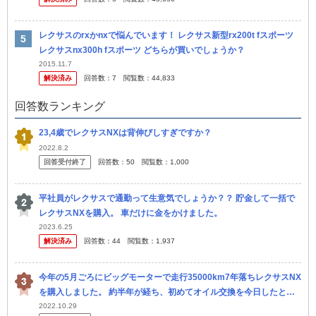
レクサスのrxかnxで悩んでいます！ レクサス新型rx200t fスポーツ
レクサスnx300h fスポーツ どちらが買いでしょうか？
2015.11.7
解決済み
回答数：
7
閲覧数：
44,833
回答数ランキング
23,4歳でレクサスNXは背伸びしすぎですか？
2022.8.2
回答受付終了
回答数：
50
閲覧数：
1,000
平社員がレクサスで通勤って生意気でしょうか？？ 貯金して一括で
レクサスNXを購入。 車だけに金をかけました。
2023.6.25
解決済み
回答数：
44
閲覧数：
1,937
今年の5月ごろにビッグモーターで走行35000km7年落ちレクサスNX
を購入しました。 約半年が経ち、初めてオイル交換を今日したとこ
ろ、タイヤがバースト寸前と言われました。 溝もほとんどなく、タ...
2022.10.29