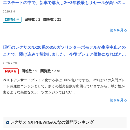
エステートの中で、新車で購入し2〜3年後最もリセールが高いのは
どれでしょうか？また、その車種の中でどのグレードですか？
2026.8.9
(例：「クロス...
回答数：
2
閲覧数：
21
回答受付中
続きを見る
現行のレクサスNX20系の350ガソリンターボモデルが生産中止との
ことで、駆け込みで契約しました。 今後プレミア価格になればと願
っていますが、どうでしょうか？車に詳しい方、ご意見をお願いい
2026.7.29
たします。
回答数：
9
閲覧数：
278
解決済み
ベストアンサー：
プレミア化する事は100%無いですね。 350はNXの入門グレ
ード兼廉価エンジンとして、多くの販売台数が出回っていますから、希少性が
出るような高価なスポーツエンジンではない...
続きを見る
レクサス NX PHEVのみんなの質問ランキング