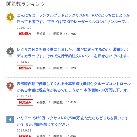
閲覧数ランキング
こんにちは、ランクルプラドとレクサスNX、RXでどっちにしようか
迷ってる者です。 プラドはTZ-Gでレーダークルコンにサンルーフ等
色々付けて、後はマルチテレインセレクトとMOPナビを付けるか付
2016.7.29
解決済み
回答数：
3
閲覧数：
60,756
け...
レクサスＮＸを買う事にしました。 未だに迷ってるのが、装備とボ
ディカラーです。それで先行予約注文のハンコを押せないでいます。
三眼ライトについては別途質問立ててますが、やはりｉパッケージ以
2014.6.7
解決済み
回答数：
2
閲覧数：
58,123
上に...
渋滞時自動で停車してくれる全車速追従機能付クルーズコントロール
がある車種は現在何があるでしょうか？ 本体価格700万円以下、オプ
ション設定可でお願いします。 ・アイサイト(Ver.3)搭載のス...
2015.7.21
解決済み
回答数：
3
閲覧数：
46,410
ハリアーで450万 レクサスNXで500万 あなたならどっちを買います
か？ また理由を教えてください！
2014.6.18
解決済み
回答数：
5
閲覧数：
45,656