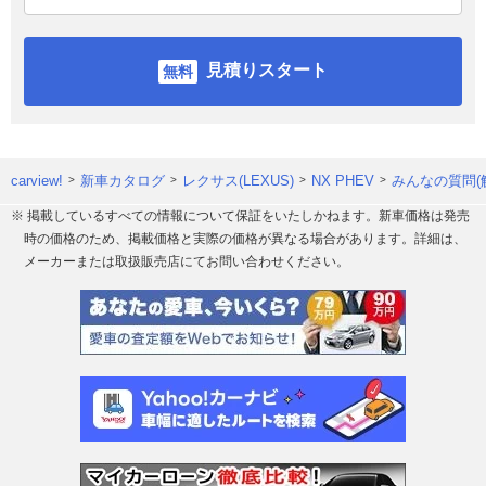
見積りスタート
carview!
新車カタログ
レクサス(LEXUS)
NX PHEV
みんなの質問(
※ 掲載しているすべての情報について保証をいたしかねます。新車価格は発売
時の価格のため、掲載価格と実際の価格が異なる場合があります。詳細は、
メーカーまたは取扱販売店にてお問い合わせください。