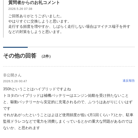
質問者からのお礼コメント
2026.5.26 07:38
ご回答ありがとうございました。
やはりすぐに交換しようと思います。
走行する頻度を増やすか、しばらく走行しない場合はマイナス端子を外す
などの対策をしようと思います。
その他の回答
（2件）
非公開さん
違反報告
2026.5.26 00:47
350hということはハイブリッドですよね
トヨタのハイブリッドは補機バッテリーはエンジン始動を受け持たないこと
と、駆動バッテリーから安定的に充電されるので、ふつうはあがりにくいはず
です
それがあがったということはよほど使用頻度が低い(月1回くらい？)とか、駐車
監視ドラレコなどで電力を消費しまくっているとかの重大な問題があるのでは
ないか、と思われます