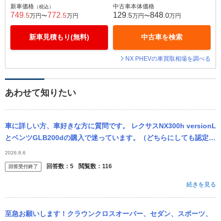
新車価格
中古車本体価格
（税込）
749
772
129
848
.5
.5
.5
.0
万円〜
万円
万円〜
万円
新車見積もり(無料)
中古車を検索
NX PHEVの車買取相場を調べる
あわせて知りたい
車に詳しい方、車好きな方に質問です。 レクサスNX300h versionL
とベンツGLB200dの購入で迷っています。（どちらにしても認定中
古車での購入の予定です。）ベンツと比べるとレクサスの...
2026.8.6
回答数：
5
閲覧数：
116
回答受付終了
続きを見る
至急お願いします！クラウンクロスオーバー、セダン、スポーツ、