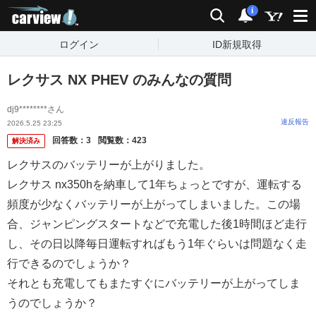
carview!
検索
通知
i
ログイン
ID新規取得
レクサス NX PHEV のみんなの質問
dj9********さん
違反報告
2026.5.25 23:25
回答数：
3
閲覧数：
423
解決済み
レクサスのバッテリーが上がりました。
レクサス nx350hを納車して1年ちょっとですが、運転する
頻度が少なくバッテリーが上がってしまいました。この場
合、ジャンピングスタートなどで充電した後1時間ほど走行
し、その日以降毎日運転すればもう1年ぐらいは問題なく走
行できるのでしょうか？
それとも充電してもまたすぐにバッテリーが上がってしま
うのでしょうか？