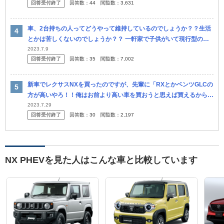
回答受付終了
回答数：
44
閲覧数：
3,631
車、2台持ちの人ってどうやって維持しているのでしょうか？？生活
とかは苦しくないのでしょうか？？ 一軒家で子供がいて現行型のヴ
ォクシー1台と、N-BOX1台の家庭があります。（独身で2台持ちの方
2023.7.9
回答受付終了
回答数：
35
閲覧数：
7,002
も...
新車でレクサスNXを買ったのですが、先輩に「RXとかベンツGLCの
方が高いやろ！！俺はお前より高い車を買おうと思えば買えるから
な！RXも普通に買える！」とか言われて頭に来てしまいました。 こ
2023.7.29
回答受付終了
回答数：
30
閲覧数：
2,197
うい...
NX PHEVを見た人はこんな車と比較しています