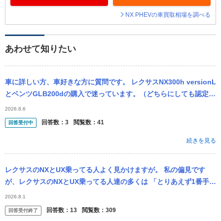
NX PHEVの車買取相場を調べる
あわせて知りたい
車に詳しい方、車好きな方に質問です。 レクサスNX300h versionL
とベンツGLB200dの購入で迷っています。（どちらにしても認定中
古車での購入の予定です。）ベンツと比べるとレクサスの...
2026.8.6
回答数：
3
閲覧数：
41
回答受付中
続きを見る
レクサスのNXとUX乗ってる人よく見かけますが。 私の偏見です
が、レクサスのNXとUX乗ってる人達の多くは 「とりあえず1番手が
出しやすい高級車買うか」 って感じの理由で持ってる人が大半です
2026.8.1
かね？ 中
回答数：
13
閲覧数：
309
回答受付終了