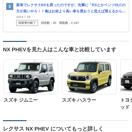
新車でレクサスNXを買ったのですが、先輩に「RXとかベンツGLCの
方が高いやろ！！俺はお前より高い車を買おうと思えば買えるから
な！RXも普通に買える！」とか言われて頭に来てしまいました。 こ
2023.7.29
回答受付終了
回答数：
30
閲覧数：
2,197
うい...
NX PHEVを見た人はこんな車と比較しています
スズキ ジムニー
スズキ ハスラー
トヨ
ッド
レクサス NX PHEV についてもっと詳しく