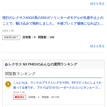
続きを見る
現行のレクサスNX20系の350ガソリンターボモデルが生産中止との
ことで、駆け込みで契約しました。 今後プレミア価格になればと願
っていますが、どうでしょうか？車に詳しい方、ご意見をお願いい
2026.7.29
たします。
回答数：
9
閲覧数：
186
回答受付終了
続きを見る
レクサス NX PHEVのみんなの質問ランキング
閲覧数ランキング
こんにちは、ランクルプラドとレクサスNX、RXでどっちにしようか
迷ってる者です。 プラドはTZ-Gでレーダークルコンにサンルーフ等
色々付けて、後はマルチテレインセレクトとMOPナビを付けるか付
2016.7.29
解決済み
回答数：
3
閲覧数：
60,756
け...