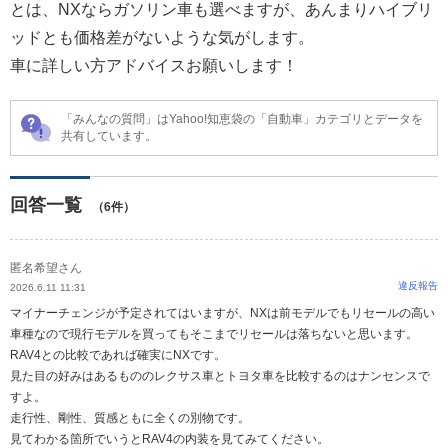
とは、NXならガソリン車も選べますが、あんまりハイブリ
ッドとも価格差がないような気がします。
車に詳しい方アドバイスお願いします！
「みんなの質問」はYahoo!知恵袋の「自動車」カテゴリとデータを
共有しています。
回答一覧
（6件）
匿名希望さん
違反報告
2026.6.11 11:31
マイナーチェンジが予定されてはいますが、NXは前モデルでもリセールの高い
車種なので現行モデルを買ってもそこまでリセールは落ちないと思います。
RAV4との比較であれば確実にNXです。
見た目の好みはあるもののレクサス車とトヨタ車を比較するのはナンセンスで
すよ。
走行性、剛性、質感ともに全くの別物です。
見てわかる箇所でいうとRAV4の内装を見てみてください。