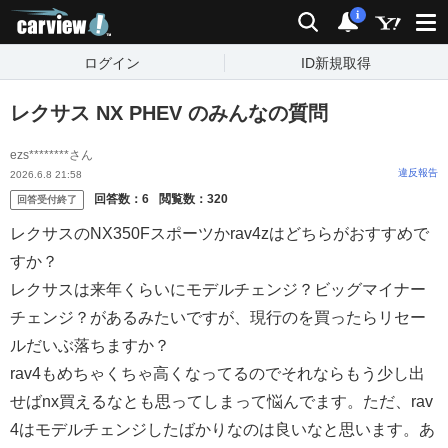
carview!
検索
通知
i
ログイン
ID新規取得
レクサス NX PHEV のみんなの質問
ezs********さん
違反報告
2026.6.8 21:58
回答数：
6
閲覧数：
320
回答受付終了
レクサスのNX350Fスポーツかrav4zはどちらがおすすめで
すか？
レクサスは来年くらいにモデルチェンジ？ビッグマイナー
チェンジ？があるみたいですが、現行のを買ったらリセー
ルだいぶ落ちますか？
rav4もめちゃくちゃ高くなってるのでそれならもう少し出
せばnx買えるなとも思ってしまって悩んでます。ただ、rav
4はモデルチェンジしたばかりなのは良いなと思います。あ