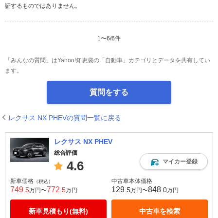
証するものではありません。
1
〜
6
/
6
件
「みんなの質問」はYahoo!知恵袋の「自動車」カテゴリとデータを共有してい
ます。
質問をする
レクサス NX PHEVの質問一覧に戻る
レクサス NX PHEV
総合評価
マイカー登録
4.6
新車価格
中古車本体価格
（税込）
749
772
129
848
.5
.5
.5
.0
万円〜
万円
万円〜
万円
新車見積もり(無料)
中古車を検索