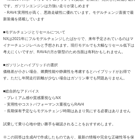
です。ガソリンエンジンは力強い走りが楽しめます
・RAV4:実用性が高く、悪路走破性に優れています。モデルチェンジ直後で最
新装備を搭載しています
■モデルチェンジとリセールについて
NXは2021年にフルモデルチェンジしたばかりで、来年予定されているのはマ
イナーチェンジレベルと予想されます。現行モデルでも大幅なリセール低下は
考えにくいですが、RAV4の方が新型のため当面は有利かもしれません。
■ガソリンとハイブリッドの選択
価格差が小さい場合、燃費性能や静粛性を考慮するとハイブリッドがお得で
す。ただし年間走行距離が少ない場合はガソリン車でも問題ありません。
■総合的なアドバイス
・プレミアム感や質感重視ならNX
・実用性やコストパフォーマンス重視ならRAV4
・長期保有予定ならモデルチェンジ時期はあまり気にする必要はありません
試乗して乗り心地や使い勝手を確認されることをおすすめします。
※この回答は生成AIで作成したものであり、最新の情報や完全な正確性等を保