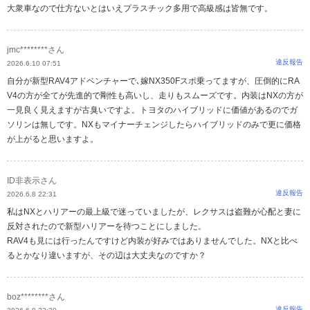
大衆車なので仕方ないとはいえプラスチック多用で高級感は皆無です。
jmc********さん
違反報告
2026.6.10 07:51
自分が新型RAV4アドベンチャーで､嫁NX350Fスポ乗ってますが、圧倒的にRA
V4の方が全てが先進的で剛性も高いし、走りもスムーズです。内装はNXの方が
一見良く見えますが古臭いですよ。トヨタのハイブリッドに価値があるのでガ
ソリンは無しです。NXもマイナーチェンジしたらハイブリッドのみで更に価格
が上がると思いますよ。
ID非表示さん
違反報告
2026.6.8 22:31
私はNXとハリアーの最上級で迷っていましたが、レクサスは盗難が心配と妻に
反対されたので新型ハリアーを待つことにしました。
RAV4も見には行ったんですけど内装が好みではありませんでした。NXと比べ
るとかなり違いますが、その辺は大丈夫なのですか？
boz********さん
違反報告