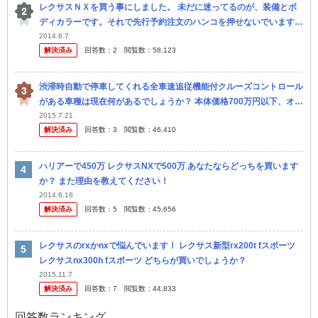
レクサスＮＸを買う事にしました。 未だに迷ってるのが、装備とボ
ディカラーです。それで先行予約注文のハンコを押せないでいます。
三眼ライトについては別途質問立ててますが、やはりｉパッケージ以
2014.6.7
解決済み
回答数：
2
閲覧数：
58,123
上に...
渋滞時自動で停車してくれる全車速追従機能付クルーズコントロール
がある車種は現在何があるでしょうか？ 本体価格700万円以下、オプ
ション設定可でお願いします。 ・アイサイト(Ver.3)搭載のス...
2015.7.21
解決済み
回答数：
3
閲覧数：
46,410
ハリアーで450万 レクサスNXで500万 あなたならどっちを買います
か？ また理由を教えてください！
2014.6.18
解決済み
回答数：
5
閲覧数：
45,656
レクサスのrxかnxで悩んでいます！ レクサス新型rx200t fスポーツ
レクサスnx300h fスポーツ どちらが買いでしょうか？
2015.11.7
解決済み
回答数：
7
閲覧数：
44,833
回答数ランキング