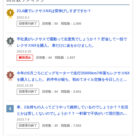
23,4歳でレクサスNXは背伸びしすぎですか？
2022.8.2
回答受付終了
回答数：
50
閲覧数：
1,000
平社員がレクサスで通勤って生意気でしょうか？？ 貯金して一括で
レクサスNXを購入。 車だけに金をかけました。
2023.6.25
解決済み
回答数：
44
閲覧数：
1,937
今年の5月ごろにビッグモーターで走行35000km7年落ちレクサスNX
を購入しました。 約半年が経ち、初めてオイル交換を今日したとこ
ろ、タイヤがバースト寸前と言われました。 溝もほとんどなく、タ...
2022.10.29
回答受付終了
回答数：
44
閲覧数：
3,631
車、2台持ちの人ってどうやって維持しているのでしょうか？？生活
とかは苦しくないのでしょうか？？ 一軒家で子供がいて現行型のヴ
ォクシー1台と、N-BOX1台の家庭があります。（独身で2台持ちの方
2023.7.9
回答受付終了
回答数：
35
閲覧数：
7,002
も...